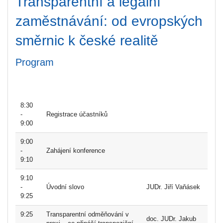
Transparentní a legální
zaměstnávání: od evropských
směrnic k české realitě
Program
8:30
-
Registrace účastníků
9:00
9:00
-
Zahájení konference
9:10
9:10
-
Úvodní slovo
JUDr. Jiří Vaňásek
9:25
9:25
Transparentní odměňování v
doc. JUDr. Jakub