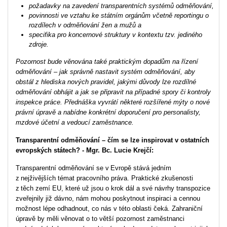
požadavky na zavedení transparentních systémů odměňování,
povinnosti ve vztahu ke státním orgánům včetně reportingu o
rozdílech v odměňování žen a mužů a
specifika pro koncernové struktury v kontextu tzv. jediného
zdroje.
Pozornost bude věnována také praktickým dopadům na řízení
odměňování – jak správně nastavit systém odměňování, aby
obstál z hlediska nových pravidel, jakými důvody lze rozdílné
odměňování obhájit a jak se připravit na případné spory či kontroly
inspekce práce. Přednáška vyvrátí některé rozšířené mýty o nové
právní úpravě a nabídne konkrétní doporučení pro personalisty,
mzdové účetní a vedoucí zaměstnance.
Transparentní odměňování – čím se lze inspirovat v ostatních
evropských státech? -
Mgr. Bc. Lucie Krejčí:
Transparentní odměňování se v Evropě stává jedním
z nejživějších témat pracovního práva. Praktické zkušenosti
z těch zemí EU, které už jsou o krok dál a své návrhy transpozice
zveřejnily již dávno, nám mohou poskytnout inspiraci a cennou
možnost lépe odhadnout, co nás v této oblasti čeká. Zahraniční
úpravě by měli věnovat o to větší pozornost zaměstnanci