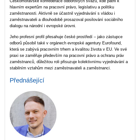
Českomoravské konfederace odborových svazů, kde patřil k
hlavním expertům na pracovní právo, legislativu a politiku
zaměstnanosti. Aktivně se účastnil vyjednávání s vládou i
zaměstnavateli a dlouhodobě prosazoval posilování sociálního
dialogu na národní i evropské úrovni.
Jeho profesní profil přesahuje české prostředí – jako zástupce
odborů působil také v orgánech evropské agentury Eurofound,
která se zabývá pracovním trhem a kvalitou života v EU. Ve své
praxi se zaměřuje především na pracovní právo a ochranu práv
zaměstnanců, důležitou roli přisuzuje kolektivnímu vyjednávání a
stabilním vztahům mezi zaměstnavateli a zaměstnanci.
Přednášející