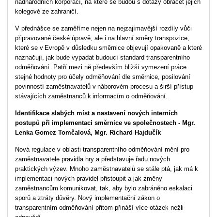
nadnárodních korporací, na které se budou s dotazy obracet jejich
kolegové ze zahraničí.
V přednášce se zaměříme nejen na nejzajímavější rozdíly vůči
připravované české úpravě, ale i na hlavní směry transpozice,
které se v Evropě v důsledku směrnice objevují opakovaně a které
naznačují, jak bude vypadat budoucí standard transparentního
odměňování. Patří mezi ně především bližší vymezení práce
stejné hodnoty pro účely odměňování dle směrnice, posilování
povinností zaměstnavatelů v náborovém procesu a širší přístup
stávajících zaměstnanců k informacím o odměňování.
Identifikace slabých míst a nastavení nových interních
postupů při implementaci směrnice ve společnostech - Mgr.
Lenka Gomez Tomčalová, Mgr. Richard Hajdučík
Nová regulace v oblasti transparentního odměňování mění pro
zaměstnavatele pravidla hry a představuje řadu nových
praktických výzev. Mnoho zaměstnavatelů se stále ptá, jak má k
implementaci nových pravidel přistoupit a jak změny
zaměstnancům komunikovat, tak, aby bylo zabráněno eskalaci
sporů a ztráty důvěry. Nový implementační zákon o
transparentním odměňování přitom přináší více otázek nežli