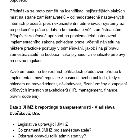
odpovědí.
Přednáška se proto zaměří na identifikaci nejčastějších slabých
míst na straně zaměstnavatelů – od nedostatečně nastavených
interních procesů, přes nekonzistentní odměňovací systémy až
po podcenění práce s daty a komunikace vůči zaměstnancům.
Příspěvek současně upozorní na problematická ustanovení
implementačního zákona pohledem praxe, včetně náhledu na
některé praktické postupy v odměňování, jakož i na přípravu
zaměstnavatelů na budoucí rizika plynoucí z nenáležité přípravy
na novou regulaci.
Závěrem bude na konkrétních příkladech představen přístup k
implementaci nové regulace z businessového pohledu, tedy s
ohledem na proveditelnost, nákladovost, řízení změny a zapojení
klíčových interních stakeholderů (HR, management, finance,
právní oddělení).
Data z JHMZ k reportingu transparentnosti -
Vladislava
Dvořáková, DiS.
Legislativa upravující JMHZ
Co znamená JMHZ pro zaměstnavatele?
Odstraní opravdu tolik administrativy?