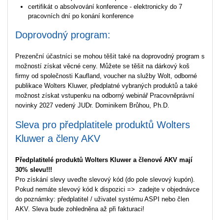
certifikát o absolvování konference - elektronicky do 7
pracovních dní po konání konference
Doprovodný program:
Prezenční účastníci se mohou těšit také na doprovodný program s
možností získat věcné ceny. Můžete se těšit na d
árkový koš
firmy od společnosti Kaufland, voucher na služby Wolt, odborné
publikace Wolters Kluwer, předplatné vybraných produktů a také
možnost získat vstupenku na odborný webinář Pracovněprávní
novinky 2027 vedený JUDr. Dominikem Brůhou, Ph.D.
Sleva pro předplatitele produktů Wolters
Kluwer a členy AKV
Předplatitelé produktů Wolters Kluwer a členové AKV mají
30% slevu!!!
Pro získání slevy uveďte slevový kód (do pole slevový kupón).
Pokud nemáte slevový kód k dispozici => zadejte v objednávce
do poznámky: předplatitel / uživatel systému ASPI nebo člen
AKV. Sleva bude zohledněna až při fakturaci!