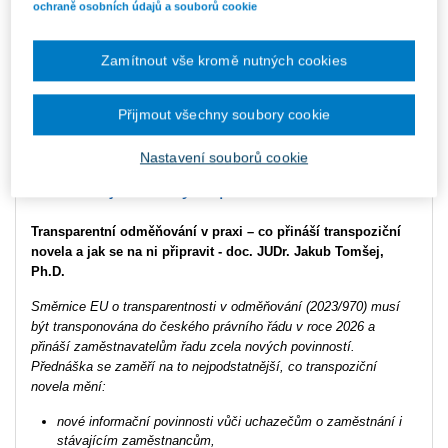
ochraně osobních údajů a souborů cookie
-
její vliv na zaměstnavatele
Hůrka, Ph.D.
15:20
Zamítnout vše kromě nutných cookies
15:20
Aktuální poznatky z činnosti
-
inspekce práce a změny v
Mgr. Aleš Kalvoda
16:10
související legislativě
Přijmout všechny soubory cookie
Nastavení souborů cookie
Anotace jednotlivých přednášek
Transparentní odměňování v praxi – co přináší transpoziční
novela a jak se na ni připravit -
doc. JUDr. Jakub Tomšej,
Ph.D.
Směrnice EU o transparentnosti v odměňování (2023/970) musí
být transponována do českého právního řádu v roce 2026 a
přináší zaměstnavatelům řadu zcela nových povinností.
Přednáška se zaměří na to nejpodstatnější, co transpoziční
novela mění:
nové informační povinnosti vůči uchazečům o zaměstnání i
stávajícím zaměstnancům,