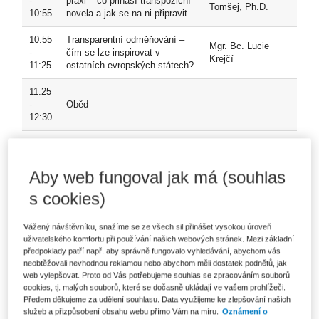
-
praxi – co přináší transpoziční
Tomšej, Ph.D.
10:55
novela a jak se na ni připravit
10:55
Transparentní odměňování –
Mgr. Bc. Lucie
-
čím se lze inspirovat v
Krejčí
11:25
ostatních evropských státech?
11:25
-
Oběd
12:30
Identifikace slabých míst a
Mgr. Lenka Gomez
12:30
nastavení nových interních
Tomčalová, Mgr.
-
postupů při implementaci
Richard Hajdučík,
Aby web fungoval jak má (souhlas
13:15
směrnice ve společnosti
KPMG Legal
s cookies)
13:15
Data z JMHZ k reportingu
Vladislava
-
transparentnosti
Dvořáková, DiS.
Vážený návštěvníku, snažíme se ze všech sil přinášet vysokou úroveň
14:15
uživatelského komfortu při používání našich webových stránek. Mezi základní
předpoklady patří např. aby správně fungovalo vyhledávání, abychom vás
14:15
neobtěžovali nevhodnou reklamou nebo abychom měli dostatek podnětů, jak
-
Coffee break
web vylepšovat. Proto od Vás potřebujeme souhlas se zpracováním souborů
14:35
cookies, tj. malých souborů, které se dočasně ukládají ve vašem prohlížeči.
Předem děkujeme za udělení souhlasu. Data využijeme ke zlepšování našich
14:35
služeb a přizpůsobení obsahu webu přímo Vám na míru.
Oznámení o
Regulace platformové práce a
prof. JUDr. Petr