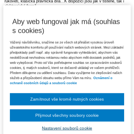
rukověti, klasická právnická díla…K dispozici jsou jak v tištěné, tak i
elektronické formě.
V portfoliu našich časopisů najdete významné článkové časopisy –
Soukromé právo, Jurisprudence, Trestní právo, Státní zastupitelství,
Aby web fungoval jak má (souhlas
Rodinné listy, Právo a rodina, Veřejné zakázky a etablovaná judikaturní
periodika – Soudní judikatura, Sbírka rozhodnutí Nejvyššího správního
s cookies)
soudu, Judikatura Evropského soudní dvora a Judikatura Evropského
soudu pro lidská práva.
Vážený návštěvníku, snažíme se ze všech sil přinášet vysokou úroveň
Daně
uživatelského komfortu při používání našich webových stránek. Mezi základní
předpoklady patří např. aby správně fungovalo vyhledávání, abychom vás
neobtěžovali nevhodnou reklamou nebo abychom měli dostatek podnětů, jak
Pro segment Daně nabízíme rozsáhlou paletu služeb, nástrojů i titulů.
web vylepšovat. Proto od Vás potřebujeme souhlas se zpracováním souborů
Online nástroje zde zastupuje aplikace
cookies, tj. malých souborů, které se dočasně ukládají ve vašem prohlížeči.
DAUČ | Expert na daně a účetnictví
, která zahrnuje odbornou poradnu,
Předem děkujeme za udělení souhlasu. Data využijeme ke zlepšování našich
články, komentáře, výklady, tabulky i praktické nástroje (chytré vzory a
služeb a přizpůsobení obsahu webu přímo Vám na míru.
Oznámení o
navigátory), to vše provázané přímo na daňové a účetní předpisy
ochraně osobních údajů a souborů cookie
předpisy. Nabídku tištěných periodik představuje renomovaný
čtvrtletník
Finanční, daňový a účetní bulletin
(FDUB). Kompletní
nabídku uzavírají knižní tituly s daňovou problematikou.
Zamítnout vše kromě nutných cookies
Účetnictví
Přijmout všechny soubory cookie
Pro oblast účetnictví nabízíme řadu vysoce kvalitních produktů
pokrývajících širokou problematiku účetnictví napříč všemi typy
Nastavení souborů cookie
účetních jednotek.