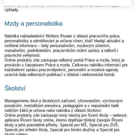
V rámci knižní produkce vydáváme širokou nabídku publikací, od
praktických příruček po komentáře ke stěžejním předpisům a jejich
výklady.
Mzdy a personalistika
Nabídka nakladatelství Wolters Kluwer z oblasti pracovního práva,
personalistiky a odměňování je určena všem, kteří hledají aktuální a
ověřené informace – tedy personalistům, mzdovým účetním,
manažerům, podnikatelům, pracovníkům státní správy a odborů i
právnické veřejnosti.
Online produkty zde zastupuje odborný portál Práce a mzda, který je
provázán s časopisem Práce a mzda. Celkovou nabídku informací pro
každodenní správu pracovněprávní, personální a mzdové agendy
uzavírá řada odborných publikací v tištěné i elektronické formě.
Školství
Managementu škol a školských zařízení, zřizovatelům, výchovným
poradcům, metodikům prevence, pedagogům a v neposlední řadě
rodičům žáků je určena naše nabídka z oblasti školství.
Online produkty zde zastupuje nový nástroj pro řízení školy – webová
aplikace Řízení školy online, kterou doplňuje tištěný časopis Řízení
školy a jeho pravidelné přílohy: Speciál pro MŠ, Speciál pro ZUŠ,
Speciál pro střední školy, Speciál pro školní družiny a Speciál pro
školní jídelny.