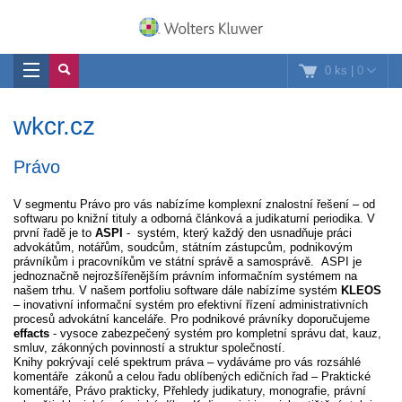
0 ks
|
0
wkcr.cz
Právo
V segmentu Právo pro vás nabízíme komplexní znalostní řešení – od
softwaru po knižní tituly a odborná článková a judikaturní periodika. V
první řadě je to
ASPI
- systém, který každý den usnadňuje práci
advokátům, notářům, soudcům, státním zástupcům, podnikovým
právníkům i pracovníkům ve státní správě a samosprávě. ASPI je
jednoznačně nejrozšířenějším právním informačním systémem na
našem trhu. V našem portfoliu software dále nabízíme systém
KLEOS
– inovativní informační systém pro efektivní řízení administrativních
procesů advokátní kanceláře. Pro podnikové právníky doporučujeme
effacts
- vysoce zabezpečený systém pro kompletní správu dat, kauz,
smluv, zákonných povinností a struktur společností.
Knihy pokrývají celé spektrum práva – vydáváme pro vás rozsáhlé
komentáře zákonů a celou řadu oblíbených edičních řad – Praktické
komentáře, Právo prakticky, Přehledy judikatury, monografie, právní