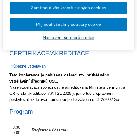
Zamítnout vše kromě nutných cookies
Jedinou podmínkou je, že sleva platí v rámci jedné objednávky,
není možné postupně přidávat kolegy a žádat dodatečně slevu.
Přijmout všechny soubory cookie
Časová dotace konference
Nastavení souborů cookie
7 hodin
CERTIFIKACE/AKREDITACE
Průběžné vzdělávání
Tato konference je nabízena v rámci tzv. průběžného
vzdělávání úředníků ÚSC.
Naše vzdělávací společnost je akreditována Ministerstvem vnitra
ČR (číslo akreditace: AK/I-23/2025.), jsme tudíž oprávněni
poskytovat vzdělávání úředníků podle zákona č. 312/2002 Sb.
Program
8:30 -
Registrace účastníků
9:00