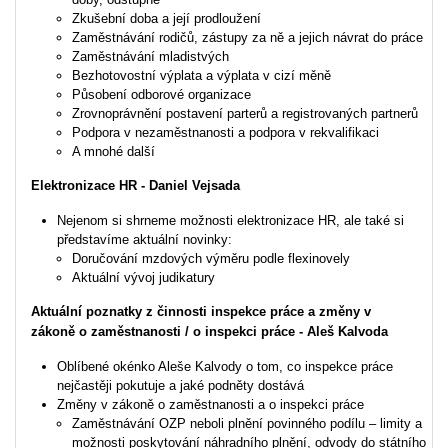
Zkušební doba a její prodloužení
Zaměstnávání rodičů, zástupy za ně a jejich návrat do práce
Zaměstnávání mladistvých
Bezhotovostní výplata a výplata v cizí měně
Působení odborové organizace
Zrovnoprávnění postavení parterů a registrovaných partnerů
Podpora v nezaměstnanosti a podpora v rekvalifikaci
A mnohé další
Elektronizace HR - Daniel Vejsada
Nejenom si shrneme možnosti elektronizace HR, ale také si
představíme aktuální novinky:
Doručování mzdových výměru podle flexinovely
Aktuální vývoj judikatury
Aktuální poznatky z činnosti inspekce práce a změny v
zákoně o zaměstnanosti / o inspekci práce - Aleš Kalvoda
Oblíbené okénko Aleše Kalvody o tom, co inspekce práce
nejčastěji pokutuje a jaké podněty dostává
Změny v zákoně o zaměstnanosti a o inspekci práce
Zaměstnávání OZP neboli plnění povinného podílu – limity a
možnosti poskytování náhradního plnění, odvody do státního