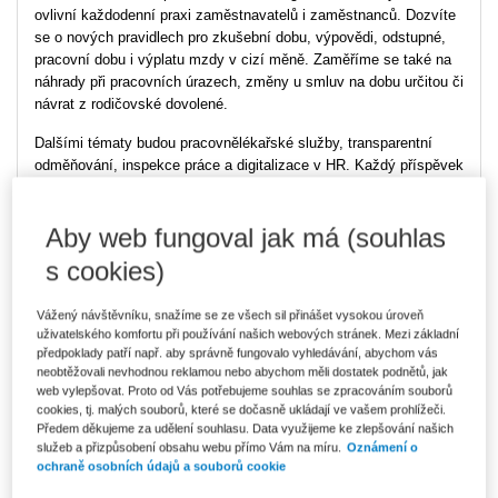
ovlivní každodenní praxi zaměstnavatelů i zaměstnanců. Dozvíte
se o nových pravidlech pro zkušební dobu, výpovědi, odstupné,
pracovní dobu i výplatu mzdy v cizí měně. Zaměříme se také na
náhrady při pracovních úrazech, změny u smluv na dobu určitou či
návrat z rodičovské dovolené.
Dalšími tématy budou pracovnělékařské služby, transparentní
odměňování, inspekce práce a digitalizace v HR. Každý příspěvek
bude doplněn prostorem pro vaše dotazy.
Nezmeškejte šanci získat nejnovější informace přímo od tvůrců
Aby web fungoval jak má (souhlas
legislativy. Připojte se online nebo osobně v konferenčním sále
s cookies)
hotelu DAP v Praze.
Účast na akci splňuje podmínky pro uznání v systému KPV
Vážený návštěvníku, snažíme se ze všech sil přinášet vysokou úroveň
(Kontinuálního profesního vzdělávání) Komory daňových
uživatelského komfortu při používání našich webových stránek. Mezi základní
poradců ČR.
předpoklady patří např. aby správně fungovalo vyhledávání, abychom vás
neobtěžovali nevhodnou reklamou nebo abychom měli dostatek podnětů, jak
web vylepšovat. Proto od Vás potřebujeme souhlas se zpracováním souborů
Využijte výrazných množstevních slev!
cookies, tj. malých souborů, které se dočasně ukládají ve vašem prohlížeči.
Předem děkujeme za udělení souhlasu. Data využijeme ke zlepšování našich
od 2 účastníků sleva 30 % (cena za jednoho účastníka - 4 192
služeb a přizpůsobení obsahu webu přímo Vám na míru.
Oznámení o
Kč - prezenčně, 3 703 Kč - online)
ochraně osobních údajů a souborů cookie
od 3 účastníků sleva 40 % (cena za jednoho účastníka - 3 594
Kč - prezenčně, 3 174 Kč - online)