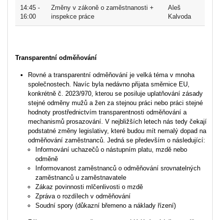
14:45 -
Změny v zákoně o zaměstnanosti +
Aleš
16:00
inspekce práce
Kalvoda
Transparentní odměňování
Rovné a transparentní odměňování je velká téma v mnoha
společnostech. Navíc byla nedávno přijata směrnice EU,
konkrétně č. 2023/970, kterou se posiluje uplatňování zásady
stejné odměny mužů a žen za stejnou práci nebo práci stejné
hodnoty prostřednictvím transparentnosti odměňování a
mechanismů prosazování. V nejbližších letech nás tedy čekají
podstatné změny legislativy, které budou mít nemalý dopad na
odměňování zaměstnanců. Jedná se především o následující:
Informování uchazečů o nástupním platu, mzdě nebo
odměně
Informovanost zaměstnanců o odměňování srovnatelných
zaměstnanců u zaměstnavatele
Zákaz povinnosti mlčenlivosti o mzdě
Zpráva o rozdílech v odměňování
Soudní spory (důkazní břemeno a náklady řízení)