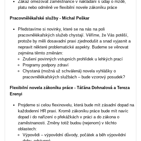
Zákaz omezovat zaměstnance v nakládání s údaji o mzdě,
platu nebo odměně ve flexibilní novele zákoníku práce
Pracovnělékařské služby - Michal Peškar
Představíme si novinky, které se na nás na poli
pracovnělékařských služeb chystají. Věříme, že Vás potěší,
protože by měli dosavadní praxi zjednodušit a snad vyjasnit a
nepravit některé problematické aspekty. Budeme se věnovat
zejména těmto změnám:
Zrušení povinných vstupních prohlídek u lehkých prací
Programy podpory zdraví
Chystaná (možná už schválená) novela vyhlášky o
pracovnělékařských službách – bude vzorový posudek?
Flexibilní novela zákoníku práce - Táťána Dohnalová a Tereza
Erenyi
Projdeme si celou flexinovelu, která bude mít zásadní dopad na
každodenní HR praxi. Kromě zákoníku práce bude mít navíc
dopad i do nařízení o překážkách v práci a do zákona o
zaměstnanosti. Změny totiž budou (nejenom) v těchto
oblastech:
Výpovědi – výpovědní důvody, počátek a běh výpovědní
doby, odstupné