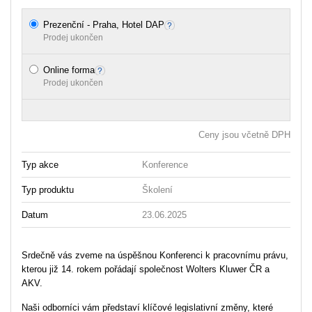
Prezenční - Praha, Hotel DAP
Prodej ukončen
Online forma
Prodej ukončen
Ceny jsou včetně DPH
Typ akce
Konference
Typ produktu
Školení
Datum
23.06.2025
Srdečně vás zveme na úspěšnou Konferenci k pracovnímu právu,
kterou již 14. rokem pořádají společnost Wolters Kluwer ČR a
AKV.
Naši odborníci vám představí klíčové legislativní změny, které