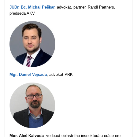
JUDr. Bc.
Michal Peškar
,
advokát,
partner, Randl Partners,
předseda AKV
Mgr. Daniel Vejsada
, advokát PRK
Mgr. Aleš Kalvoda
, vedoucí oblastního inspektorátu práce pro