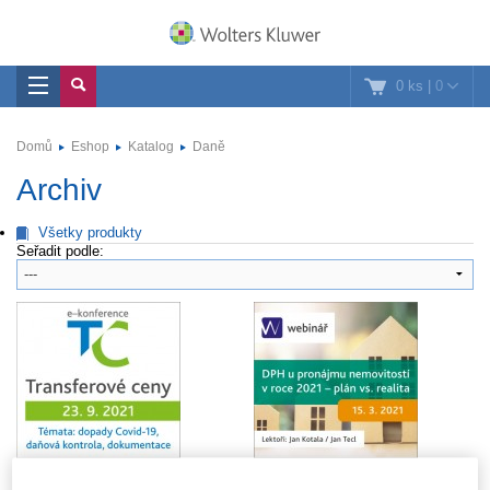
0 ks
|
0
Domů
Eshop
Katalog
Daně
Archiv
Všetky produkty
Seřadit podle:
e-konference Transferové
DPH u pronájmu