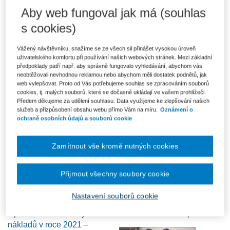
ceny
nemovitostí v roce 2021 –
Aby web fungoval jak má (souhlas
plán vs. realita (WEBINÁŘ)
s cookies)
Vážený návštěvníku, snažíme se ze všech sil přinášet vysokou úroveň
uživatelského komfortu při používání našich webových stránek. Mezi základní
předpoklady patří např. aby správně fungovalo vyhledávání, abychom vás
neobtěžovali nevhodnou reklamou nebo abychom měli dostatek podnětů, jak
web vylepšovat. Proto od Vás potřebujeme souhlas se zpracováním souborů
cookies, tj. malých souborů, které se dočasně ukládají ve vašem prohlížeči.
Předem děkujeme za udělení souhlasu. Data využijeme ke zlepšování našich
Nový zákon o účetnictví
Účetní závěrka 2020
služeb a přizpůsobení obsahu webu přímo Vám na míru.
Oznámení o
(WEBINÁŘ)
ochraně osobních údajů a souborů cookie
Zamítnout vše kromě nutných cookies
Přijmout všechny soubory cookie
Nastavení souborů cookie
Optimalizace mzdových
DPH rizika v e-shopech
nákladů v roce 2021 –