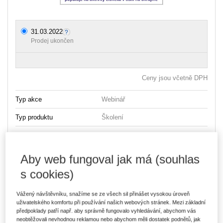
31.03.2022
Prodej ukončen
Ceny jsou včetně DPH
Typ akce
Webinář
Typ produktu
Školení
Datum
31.03.2022
Místo konání
ONLINE - Microsoft Teams
Aby web fungoval jak má (souhlas
s cookies)
Webinář již proběhl. Jeho záznam si můžete pořídit
ZDE >>>
Vážený návštěvníku, snažíme se ze všech sil přinášet vysokou úroveň
uživatelského komfortu při používání našich webových stránek. Mezi základní
předpoklady patří např. aby správně fungovalo vyhledávání, abychom vás
Stávající situace a rostoucí počet osob z Ukrajiny na našem
neobtěžovali nevhodnou reklamou nebo abychom měli dostatek podnětů, jak