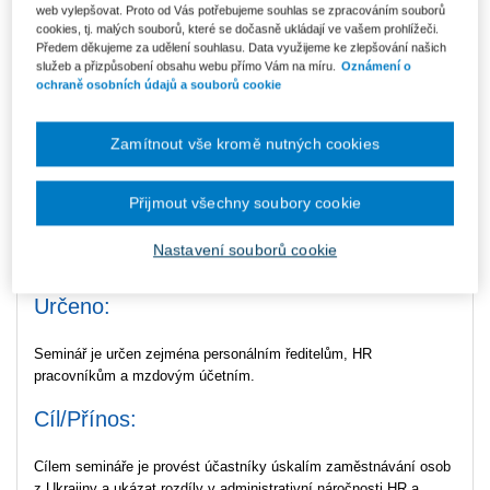
území vytváří nové výzvy pro zaměstnavatele a pracovní trh.
web vylepšovat. Proto od Vás potřebujeme souhlas se zpracováním souborů
K jejich řešení z pohledu pracovněprávní problematiky i daňových
cookies, tj. malých souborů, které se dočasně ukládají ve vašem prohlížeči.
Předem děkujeme za udělení souhlasu. Data využijeme ke zlepšování našich
souvislostí jsme pro vás připravili tento webinář.
služeb a přizpůsobení obsahu webu přímo Vám na míru.
Oznámení o
ochraně osobních údajů a souborů cookie
Akce pomůže nejen lidem na našem území, ale i tam, kde je
pomoc nejvíce potřeba – 100 % ceny webináře poputuje na
aktivity Člověka v tísni na Ukrajině.
Zamítnout vše kromě nutných cookies
Přijmout všechny soubory cookie
Termín:
Nastavení souborů cookie
čtvrtek 31. 3. 2022, 9 - 12 hod.
Určeno:
Seminář je určen zejména personálním ředitelům, HR
pracovníkům a mzdovým účetním.
Cíl/Přínos:
Cílem semináře je provést účastníky úskalím zaměstnávání osob
z Ukrajiny a ukázat rozdíly v administrativní náročnosti HR a