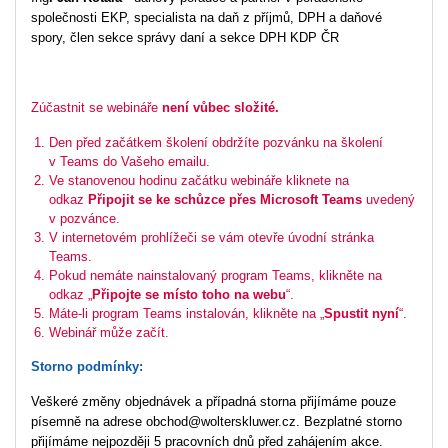
společnosti EKP, specialista na daň z příjmů, DPH a daňové
spory, člen sekce správy daní a sekce DPH KDP ČR
Zúčastnit se webináře
není vůbec složité.
Den před začátkem školení obdržíte pozvánku na školení
v Teams do Vašeho emailu.
Ve stanovenou hodinu začátku webináře kliknete na
odkaz
Připojit se ke schůzce přes Microsoft Teams
uvedený
v pozvánce.
V internetovém prohlížeči se vám otevře úvodní stránka
Teams.
Pokud nemáte nainstalovaný program Teams, klikněte na
odkaz „
Připojte se místo toho na webu
“.
Máte-li program Teams instalován, klikněte na „
Spustit nyní
“.
Webinář může začít.
Storno podmínky:
Veškeré změny objednávek a případná storna přijímáme pouze
písemně na adrese obchod@wolterskluwer.cz. Bezplatné storno
přijímáme nejpozději 5 pracovních dnů před zahájením akce.