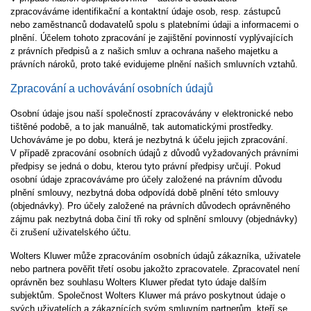
zpracováváme identifikační a kontaktní údaje osob, resp. zástupců
nebo zaměstnanců dodavatelů spolu s platebními údaji a informacemi o
plnění. Účelem tohoto zpracování je zajištění povinností vyplývajících
z právních předpisů a z našich smluv a ochrana našeho majetku a
právních nároků, proto také evidujeme plnění našich smluvních vztahů.
Zpracování a uchovávání osobních údajů
Osobní údaje jsou naší společností zpracovávány v elektronické nebo
tištěné podobě, a to jak manuálně, tak automatickými prostředky.
Uchováváme je po dobu, která je nezbytná k účelu jejich zpracování.
V případě zpracování osobních údajů z důvodů vyžadovaných právními
předpisy se jedná o dobu, kterou tyto právní předpisy určují. Pokud
osobní údaje zpracováváme pro účely založené na právním důvodu
plnění smlouvy, nezbytná doba odpovídá době plnění této smlouvy
(objednávky). Pro účely založené na právních důvodech oprávněného
zájmu pak nezbytná doba činí tři roky od splnění smlouvy (objednávky)
či zrušení uživatelského účtu.
Wolters Kluwer může zpracováním osobních údajů zákazníka, uživatele
nebo partnera pověřit třetí osobu jakožto zpracovatele. Zpracovatel není
oprávněn bez souhlasu Wolters Kluwer předat tyto údaje dalším
subjektům. Společnost Wolters Kluwer má právo poskytnout údaje o
svých uživatelích a zákaznících svým smluvním partnerům, kteří se