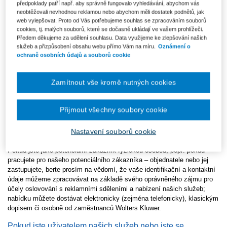
předpoklady patří např. aby správně fungovalo vyhledávání, abychom vás
Pokud jste zástupcem našeho zákazníka nebo jeho
neobtěžovali nevhodnou reklamou nebo abychom měli dostatek podnětů, jak
zaměstnancem
web vylepšovat. Proto od Vás potřebujeme souhlas se zpracováním souborů
cookies, tj. malých souborů, které se dočasně ukládají ve vašem prohlížeči.
Pokud pracujete pro našeho zákazníka – objednatele nebo jej
Předem děkujeme za udělení souhlasu. Data využijeme ke zlepšování našich
zastupujete, berte prosím na vědomí, že vaše identifikační a kontaktní
služeb a přizpůsobení obsahu webu přímo Vám na míru.
Oznámení o
údaje a údaje o využívání služeb a produktů zpracováváme, abychom
ochraně osobních údajů a souborů cookie
mohli s vaší organizací uzavřít smlouvu a plnit ji, včetně vedení
evidence plnění a využívání služeb a produktů naší společnosti. Opět
Zamítnout vše kromě nutných cookies
se tedy jedná o náš oprávněný zájem. Z důvodu oprávněného zájmu
vás také můžeme oslovovat s reklamními sděleními a nabízet své
služby ve vztahu k již zakoupeným produktům, jak uvádíme výše.
Přijmout všechny soubory cookie
Pokud jste potenciálním zákazníkem nebo jeho zástupcem
Nastavení souborů cookie
či zaměstnancem
Pokud jste jako potenciální zákazník fyzickou osobou, popř. pokud
pracujete pro našeho potenciálního zákazníka – objednatele nebo jej
zastupujete, berte prosím na vědomí, že vaše identifikační a kontaktní
údaje můžeme zpracovávat na základě svého oprávněného zájmu pro
účely oslovování s reklamními sděleními a nabízení našich služeb;
nabídku můžete dostávat elektronicky (zejména telefonicky), klasickým
dopisem či osobně od zaměstnanců Wolters Kluwer.
Pokud jste uživatelem našich služeb nebo jste se