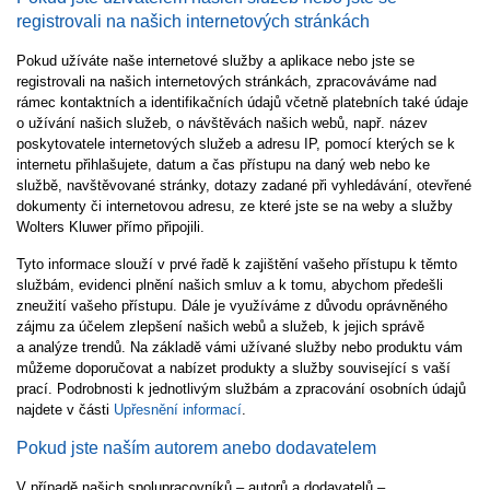
registrovali na našich internetových stránkách
Pokud užíváte naše internetové služby a aplikace nebo jste se
registrovali na našich internetových stránkách, zpracováváme nad
rámec kontaktních a identifikačních údajů včetně platebních také údaje
o užívání našich služeb, o návštěvách našich webů, např. název
poskytovatele internetových služeb a adresu IP, pomocí kterých se k
internetu přihlašujete, datum a čas přístupu na daný web nebo ke
službě, navštěvované stránky, dotazy zadané při vyhledávání, otevřené
dokumenty či internetovou adresu, ze které jste se na weby a služby
Wolters Kluwer přímo připojili.
Tyto informace slouží v prvé řadě k zajištění vašeho přístupu k těmto
službám, evidenci plnění našich smluv a k tomu, abychom předešli
zneužití vašeho přístupu. Dále je využíváme z důvodu oprávněného
zájmu za účelem zlepšení našich webů a služeb, k jejich správě
a analýze trendů. Na základě vámi užívané služby nebo produktu vám
můžeme doporučovat a nabízet produkty a služby související s vaší
prací. Podrobnosti k jednotlivým službám a zpracování osobních údajů
najdete v části
Upřesnění informací
.
Pokud jste naším autorem anebo dodavatelem
V případě našich spolupracovníků – autorů a dodavatelů –