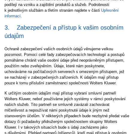
podílejí na vzniku a zajištění produktů a služeb. Podrobnosti
k jednotlivým službám a třetím stranám najdete v části
Upřesnění
informací
.
3. Zabezpečení a přístup k vašim osobním
údajům
Ochraně zabezpečení vašich osobních údajů věnujeme velkou
pozornost. Pomocí celé řady zabezpečovacích technologií a postupů
pomáháme chránit vaše osobní údaje před neoprávněným přístupem,
použitím nebo zveřejněním. Údaje, které nám poskytnete,
uchováváme na počítačových serverech s omezeným přístupem, jež
se nacházejí v zabezpečených zařízeních. K údajům mají přístup
pouze k tomu příslušní zaměstnanci společnosti Wolters Kluwer.
K určitým osobním údajům mají přístup vybraní smluvní partneři
Wolters Kluwer, neboť používáme jejich systémy v rámci poskytování
našich služeb. Tito partneři se smluvně zavázali zachovávat
mlčenlivost a nepoužívat námi poskytnuté údaje k jiným než
stanoveným účelům. V některých případech bude nezbytné předat vaše
dotazy či požadavky přidruženým společnostem skupiny Wolters
Kluwer. I v takových situacích bude s údaji zacházeno jako
s důvěrnými. Přehled partnerů (příjemců), kteří mají přístup k osobním