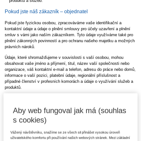
produktů a služeb.
Pokud jste náš zákazník – objednatel
Pokud jste fyzickou osobou, zpracováváme vaše identifikační a
kontaktní údaje a údaje o plnění smlouvy pro účely uzavření a plnění
smluv s vámi jako naším zákazníkem. Tyto údaje využíváme také pro
plnění zákonných povinností a pro ochranu našeho majetku a možných
právních nároků.
Údaje, které shromažďujeme v souvislosti s vaší osobou, mohou
obsahovat vaše jméno a příjmení, titul, název vaší společnosti nebo
organizace, váš kontaktní e-mail a telefon, adresu do práce nebo domů,
informace o vaší pozici, platební údaje, regionální příslušnost a
případné členství v profesních komorách a údaje o využívání služeb a
produktů.
Vaše identifikační a kontaktní údaje a údaje o využívání našich služeb
také můžeme zpracovávat na základě svého oprávněného zájmu pro
Aby web fungoval jak má (souhlas
účely oslovování s reklamními sděleními a nabízení našich služeb;
nabídku můžete dostávat elektronicky (zejména e-mailem, přes sociální
s cookies)
sítě nebo telefonicky), klasickým dopisem či osobně od zaměstnanců
Wolters Kluwer. Dále vaše údaje používáme za účelem zlepšování a
Vážený návštěvníku, snažíme se ze všech sil přinášet vysokou úroveň
vývoje našich služeb, tedy z důvodu našeho oprávněného zájmu.
uživatelského komfortu při používání našich webových stránek. Mezi základní