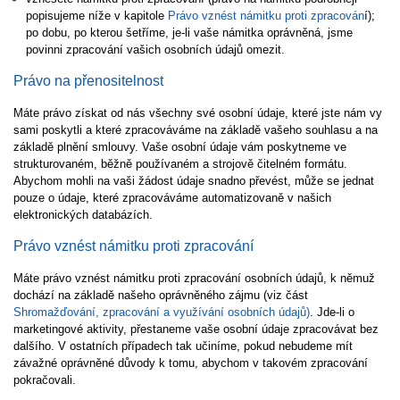
popisujeme níže v kapitole
Právo vznést námitku proti zpracován
í);
po dobu, po kterou šetříme, je-li vaše námitka oprávněná, jsme
povinni zpracování vašich osobních údajů omezit.
Právo na přenositelnost
Máte právo získat od nás všechny své osobní údaje, které jste nám vy
sami poskytli a které zpracováváme na základě vašeho souhlasu a na
základě plnění smlouvy. Vaše osobní údaje vám poskytneme ve
strukturovaném, běžně používaném a strojově čitelném formátu.
Abychom mohli na vaši žádost údaje snadno převést, může se jednat
pouze o údaje, které zpracováváme automatizovaně v našich
elektronických databázích.
Právo vznést námitku proti zpracování
Máte právo vznést námitku proti zpracování osobních údajů, k němuž
dochází na základě našeho oprávněného zájmu (viz část
Shromažďování, zpracování a využívání osobních údajů)
. Jde-li o
marketingové aktivity, přestaneme vaše osobní údaje zpracovávat bez
dalšího. V ostatních případech tak učiníme, pokud nebudeme mít
závažné oprávněné důvody k tomu, abychom v takovém zpracování
pokračovali.