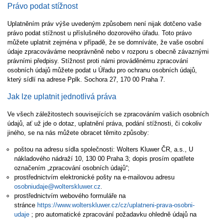
Právo podat stížnost
Uplatněním práv výše uvedeným způsobem není nijak dotčeno vaše
právo podat stížnost u příslušného dozorového úřadu. Toto právo
můžete uplatnit zejména v případě, že se domníváte, že vaše osobní
údaje zpracováváme neoprávněně nebo v rozporu s obecně závaznými
právními předpisy. Stížnost proti námi prováděnému zpracování
osobních údajů můžete podat u Úřadu pro ochranu osobních údajů,
který sídlí na adrese Pplk. Sochora 27, 170 00 Praha 7.
Jak lze uplatnit jednotlivá práva
Ve všech záležitostech souvisejících se zpracováním vašich osobních
údajů, ať už jde o dotaz, uplatnění práva, podání stížnosti, či cokoliv
jiného, se na nás můžete obracet těmito způsoby:
poštou na adresu sídla společnosti: Wolters Kluwer ČR, a.s., U
nákladového nádraží 10, 130 00 Praha 3; dopis prosím opatřete
označením „zpracování osobních údajů“;
prostřednictvím elektronické pošty na e-mailovou adresu
osobniudaje@wolterskluwer.cz
.
prostřednictvím webového formuláře na
stránce
https://www.wolterskluwer.cz/cz/uplatneni-prava-osobni-
udaje
; pro automatické zpracování požadavku ohledně údajů na