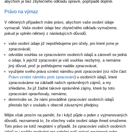
abychom je bez zbytečného odkladu opravili, popřípadě doplnili.
Právo na výmaz
V některých případech máte právo, abychom vaše osobní údaje
vymazali. Vaše osobní údaje bez zbytečného odkladu vymažeme,
pokud je splněn některý z následujících důvodů:
vaše osobní údaje již nepotřebujeme pro účely, pro které jsme je
zpracovávali;
odvoláte souhlas se zpracováním osobních údajů a zároveň se jedná
o údaje, k jejichž zpracování je váš souhlas nezbytný, a nemáme
jiný důvod, proč je potřebujeme nadále zpracovávat;
využijete svého práva vznést námitku proti zpracování (viz níže část
Právo vznést námitku proti zpracování
) u osobních údajů, které
zpracováváme na základě našich oprávněných zájmů, a my
shledáme, že již žádné takové oprávněné zájmy, které by toto
zpracování opravňovaly, nemáme;
domníváte se, že námi prováděné zpracování osobních údajů
přestalo být v souladu s obecně závaznými předpisy.
Mějte však prosím na paměti, že i když půjde o jeden z vyjmenovaných
důvodů, neznamená to, že všechny vaše osobní údaje ihned smažeme.
Toto právo se totiž neuplatní v případě, že zpracování vašich osobních
údajů je i nadále nezbytné pro splnění naší právní povinnosti nebo