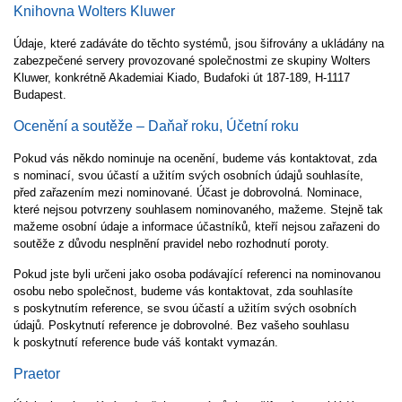
Knihovna Wolters Kluwer
Údaje, které zadáváte do těchto systémů, jsou šifrovány a ukládány na
zabezpečené servery provozované společnostmi ze skupiny Wolters
Kluwer, konkrétně Akademiai Kiado,
Budafoki út 187-189,
H-1117
Budapest.
Ocenění a soutěže – Daňař roku, Účetní roku
Pokud vás někdo nominuje na ocenění, budeme vás kontaktovat, zda
s nominací, svou účastí a užitím svých osobních údajů souhlasíte,
před zařazením mezi nominované. Účast je dobrovolná. Nominace,
které nejsou potvrzeny souhlasem nominovaného, mažeme. Stejně tak
mažeme osobní údaje a informace účastníků, kteří nejsou zařazeni do
soutěže z důvodu nesplnění pravidel nebo rozhodnutí poroty.
Pokud jste byli určeni jako osoba podávající referenci na nominovanou
osobu nebo společnost, budeme vás kontaktovat, zda souhlasíte
s poskytnutím reference, se svou účastí a užitím svých osobních
údajů. Poskytnutí reference je dobrovolné. Bez vašeho souhlasu
k poskytnutí reference bude váš kontakt vymazán.
Praetor