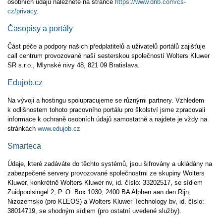
osobních údajů naleznete na stránce
https://www.dnb.com/cs-
cz/privacy
.
Časopisy a portály
Část péče a podpory našich předplatitelů a uživatelů portálů zajišťuje
call centrum provozované naší sesterskou společností Wolters Kluwer
SR s.r.o., Mlynské nivy 48, 821 09 Bratislava.
Edujob.cz
Na vývoji a hostingu spolupracujeme se různými partnery. Vzhledem
k odlišnostem tohoto pracovního portálu pro školství jsme zpracovali
informace k ochraně osobních údajů samostatně a najdete je vždy na
stránkách
www.edujob.cz
Smarteca
Údaje, které zadáváte do těchto systémů, jsou šifrovány a ukládány na
zabezpečené servery provozované společnostmi ze skupiny Wolters
Kluwer, konkrétně Wolters Kluwer nv, id. číslo: 33202517, se sídlem
Zuidpoolsingel 2, P. O. Box 1030, 2400 BA Alphen aan den Rijn,
Nizozemsko (pro KLEOS) a Wolters Kluwer Technology bv, id. číslo:
38014719, se shodným sídlem (pro ostatní uvedené služby).