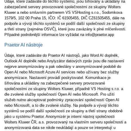
Údaje, které zadáváte do těchto systémů, jsou šifrovány a ukládány na
zabezpečené servery provozované společnostmi ze skupiny Wolters
Kluwer a nebo smluvním partnerem VS VSHosting s.r.o., Sodomkova
1579/5, 102 00 Praha 15, IČO: IČ 61505455, DIČ CZ61505455, dále na
podpoře a vývoji těchto systémů se podílí další společnosti ze skupiny
a třetí strany (zejména OSVČ), které jsou zavázány k plné mlčenlivosti.
Případné podrobnější informace lze vyžádat na info@praetor.app
Praetor AI nástroje
Údaje, které zadáváte do Praetor AI nástrojů, jako Word AI doplněk,
Outlook AI doplněk nebo Anylyzátor datových zpráv jsou dle nastavení
nejprve anonymizovány a pak odeslány v anonymizované podobě do
Open AI nebo Microsoft Azure AI services nebo užívany bez služby
anonymizace. Nastavení provádí poskytovatel. Komunikace je
šifrována a ukládány na zabezpečené servery provozované
společnostmi ze skupiny Wolters Kluwer, případně VS Hosting s.r.o. a
dle zvolené služby společností Open AI nebo Microsoft. Pro užití
služeb nutno akceptovat podmínky zpracování společností Open AI
nebo Microsoft, a to dle zvolené služby. Na podpoře a vývoji těchto
systémů se podílí další společnosti ze skupiny a třetí strany obdobně
jako u systému Praetor. Anonymizér je interní nástroj společnosti
Wolters Kluwer ČR, a.s. provozovaný na vlastním serveru společnosti a
anonymizovaná data se nikde neukládají a pouze se interpretují u