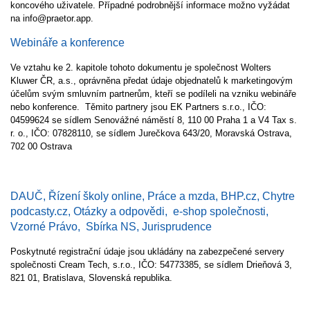
koncového uživatele. Případné podrobnější informace možno vyžádat
na info@praetor.app.
Webináře a konference
Ve vztahu ke 2. kapitole tohoto dokumentu je společnost Wolters
Kluwer ČR, a.s., oprávněna předat údaje objednatelů k marketingovým
účelům svým smluvním partnerům, kteří se podíleli na vzniku webináře
nebo konference. Těmito partnery jsou EK Partners s.r.o., IČO:
04599624 se sídlem Senovážné náměstí 8, 110 00 Praha 1 a V4 Tax s.
r. o., IČO: 07828110, se sídlem Jurečkova 643/20, Moravská Ostrava,
702 00 Ostrava
DAUČ, Řízení školy online, Práce a mzda, BHP.cz, Chytre
podcasty.cz, Otázky a odpovědi, e-shop společnosti,
Vzorné Právo, Sbírka NS, Jurisprudence
Poskytnuté registrační údaje jsou ukládány na zabezpečené servery
společnosti Cream Tech, s.r.o., IČO:
54773385
, se sídlem Drieňová 3,
821 01, Bratislava, Slovenská republika.