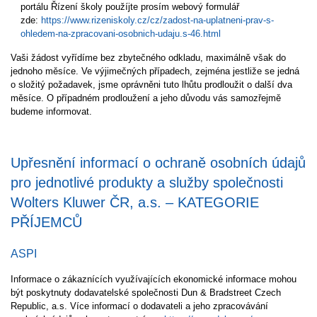
portálu Řízení školy použíjte prosím webový formulář
zde:
https://www.rizeniskoly.cz/cz/zadost-na-uplatneni-prav-s-
ohledem-na-zpracovani-osobnich-udaju.s-46.html
Vaši žádost vyřídíme bez zbytečného odkladu, maximálně však do
jednoho měsíce. Ve výjimečných případech, zejména jestliže se jedná
o složitý požadavek, jsme oprávněni tuto lhůtu prodloužit o další dva
měsíce. O případném prodloužení a jeho důvodu vás samozřejmě
budeme informovat.
Upřesnění informací o ochraně osobních údajů
pro jednotlivé produkty a služby společnosti
Wolters Kluwer ČR, a.s. – KATEGORIE
PŘÍJEMCŮ
ASPI
Informace o zákaznících využívajících ekonomické informace mohou
být poskytnuty dodavatelské společnosti Dun & Bradstreet Czech
Republic, a.s. Více informací o dodavateli a jeho zpracovávání