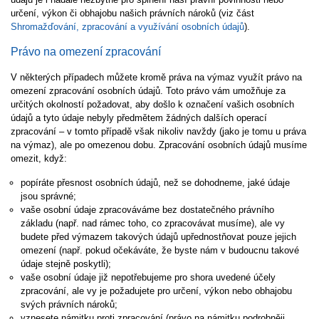
určení, výkon či obhajobu našich právních nároků (viz část
Shromažďování, zpracování a využívání osobních údajů
).
Právo na omezení zpracování
V některých případech můžete kromě práva na výmaz využít právo na
omezení zpracování osobních údajů. Toto právo vám umožňuje za
určitých okolností požadovat, aby došlo k označení vašich osobních
údajů a tyto údaje nebyly předmětem žádných dalších operací
zpracování – v tomto případě však nikoliv navždy (jako je tomu u práva
na výmaz), ale po omezenou dobu. Zpracování osobních údajů musíme
omezit, když:
popíráte přesnost osobních údajů, než se dohodneme, jaké údaje
jsou správné;
vaše osobní údaje zpracováváme bez dostatečného právního
základu (např. nad rámec toho, co zpracovávat musíme), ale vy
budete před výmazem takových údajů upřednostňovat pouze jejich
omezení (např. pokud očekáváte, že byste nám v budoucnu takové
údaje stejně poskytli);
vaše osobní údaje již nepotřebujeme pro shora uvedené účely
zpracování, ale vy je požadujete pro určení, výkon nebo obhajobu
svých právních nároků;
vznesete námitku proti zpracování (právo na námitku podrobněji