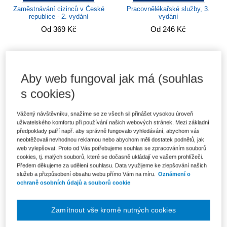
Zaměstnávání cizinců v České
Pracovnělékařské služby, 3.
republice - 2. vydání
vydání
Od 369 Kč
Od 246 Kč
Aby web fungoval jak má (souhlas
s cookies)
Vážený návštěvníku, snažíme se ze všech sil přinášet vysokou úroveň
uživatelského komfortu při používání našich webových stránek. Mezi základní
předpoklady patří např. aby správně fungovalo vyhledávání, abychom vás
neobtěžovali nevhodnou reklamou nebo abychom měli dostatek podnětů, jak
web vylepšovat. Proto od Vás potřebujeme souhlas se zpracováním souborů
cookies, tj. malých souborů, které se dočasně ukládají ve vašem prohlížeči.
Předem děkujeme za udělení souhlasu. Data využijeme ke zlepšování našich
Zaměstnanecké participativní
Sdílená ekonomika tři roky poté
služeb a přizpůsobení obsahu webu přímo Vám na míru.
Oznámení o
modely
- závěry a perspektivy
ochraně osobních údajů a souborů cookie
Od 246 Kč
Od 412 Kč
Zamítnout vše kromě nutných cookies