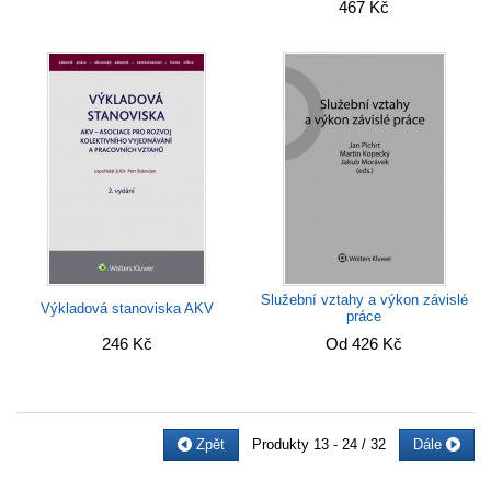
467 Kč
Služební vztahy a výkon závislé
Výkladová stanoviska AKV
práce
246 Kč
Od 426 Kč
Zpět
Produkty
13 - 24 / 32
Dále