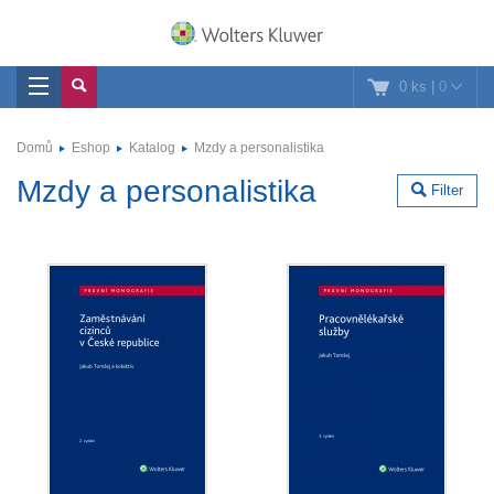
0 ks
|
0
Domů
Eshop
Katalog
Mzdy a personalistika
Mzdy a personalistika
Filter