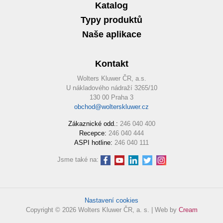
Katalog
Typy produktů
Naše aplikace
Kontakt
Wolters Kluwer ČR, a.s.
U nákladového nádraží 3265/10
130 00 Praha 3
obchod@wolterskluwer.cz
Zákaznické odd.:
246 040 400
Recepce:
246 040 444
ASPI hotline:
246 040 111
Jsme také na:
Nastavení cookies
Copyright © 2026 Wolters Kluwer ČR, a. s. | Web by
Cream