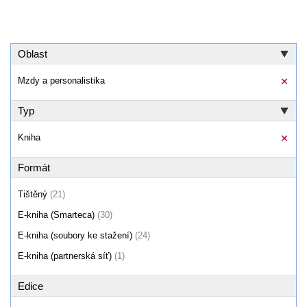
Oblast
Mzdy a personalistika
Typ
Kniha
Formát
Tištěný
(21)
E-kniha (Smarteca)
(30)
E-kniha (soubory ke stažení)
(24)
E-kniha (partnerská síť)
(1)
Edice