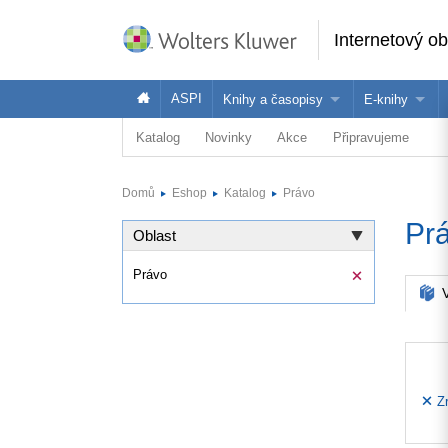
Internetový o
ASPI
Knihy a časopisy
E-knihy
Katalog
Novinky
Akce
Připravujeme
Knihy
Jak na naše
Časopisy
Koupit e-kni
Domů
Eshop
Katalog
Právo
Půjčit si e-k
Pr
Oblast
Právo
V
Zr