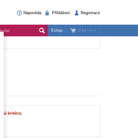
Nápověda
Přihlášení
Registrace
0 ks
|
0
Eshop
ná kritéria.