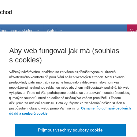
bchod
Semináře a školení
Autoři
 e-knihy?
Semináře a konference
Více o autorech Wolters Kluwer
Aby web fungoval jak má (souhlas
hu
Školení ASPI, Libra a Praetor
PublishOne
s cookies)
nihu
ávo
Vážený návštěvníku, snažíme se ze všech sil přinášet vysokou úroveň
uživatelského komfortu při používání našich webových stránek. Mezi základní
předpoklady patří např. aby správně fungovalo vyhledávání, abychom vás
neobtěžovali nevhodnou reklamou nebo abychom měli dostatek podnětů, jak web
šechny produkty
vylepšovat. Proto od Vás potřebujeme souhlas se zpracováním souborů cookies,
tj. malých souborů, které se dočasně ukládají ve vašem prohlížeči. Předem
děkujeme za udělení souhlasu. Data využijeme ke zlepšování našich služeb a
přizpůsobení obsahu webu přímo Vám na míru.
Oznámení o ochraně osobních
Bohužel žádné nabídky nesplňují zvole
údajů a souborů cookie
ušit filtr: Typ
Zrušit filtr: Edice
Zrušit filtr: Formát
Přijmout všechny soubory cookie