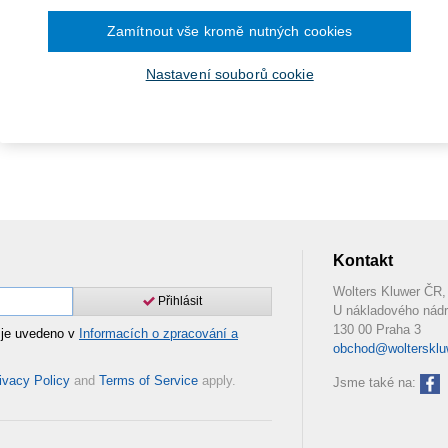
Zamítnout vše kromě nutných cookies
Nastavení souborů cookie
Kontakt
Wolters Kluwer ČR, 
Přihlásit
U nákladového nádr
130 00 Praha 3
 je uvedeno v
Informacích o zpracování a
obchod@woltersklu
ivacy Policy
and
Terms of Service
apply.
Jsme také na: