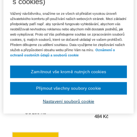
s cookies)
Zákon o pomoci v hmotné
Zákon o organizaci a provádění
nouzi. Zákon o životním
sociálního zabezpečení
minimu. Praktický...
Vážený návštěvníku, snažíme se ze všech sil přinášet vysokou úroveň
Od 925 Kč
Od 513 Kč
uživatelského komfortu při používání našich webových stránek. Mezi základní
předpoklady patří např. aby správně fungovalo vyhledávání, abychom vás
neobtěžovali nevhodnou reklamou nebo abychom měli dostatek podnětů, jak
web vylepšovat. Proto od Vás potřebujeme souhlas se zpracováním souborů
cookies, tj. malých souborů, které se dočasně ukládají ve vašem prohlížeči.
Předem děkujeme za udělení souhlasu. Data využijeme ke zlepšování našich
služeb a přizpůsobení obsahu webu přímo Vám na míru.
Oznámení o
ochraně osobních údajů a souborů cookie
Zamítnout vše kromě nutných cookies
Přijmout všechny soubory cookie
Účetní předpisy pro vybrané
Zákon o veřejných dražbách.
Nastavení souborů cookie
účetní jednotky. Praktický
Praktický komentář
komentář
Od 296 Kč
484 Kč