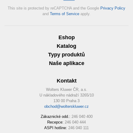
This site is protected by reCAPTCHA and the Google
Privacy Policy
and
Terms of Service
apply.
Eshop
Katalog
Typy produktů
Naše aplikace
Kontakt
Wolters Kluwer ČR, a.s.
U nákladového nádraží 3265/10
130 00 Praha 3
obchod@wolterskluwer.cz
Zákaznické odd.:
246 040 400
Recepce:
246 040 444
ASPI hotline:
246 040 111