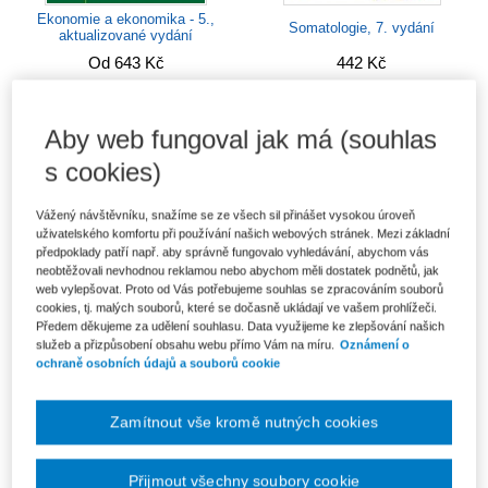
Ekonomie a ekonomika - 5.,
Somatologie, 7. vydání
aktualizované vydání
Od 643 Kč
442 Kč
Aby web fungoval jak má (souhlas
s cookies)
Vážený návštěvníku, snažíme se ze všech sil přinášet vysokou úroveň
uživatelského komfortu při používání našich webových stránek. Mezi základní
předpoklady patří např. aby správně fungovalo vyhledávání, abychom vás
neobtěžovali nevhodnou reklamou nebo abychom měli dostatek podnětů, jak
web vylepšovat. Proto od Vás potřebujeme souhlas se zpracováním souborů
cookies, tj. malých souborů, které se dočasně ukládají ve vašem prohlížeči.
Předem děkujeme za udělení souhlasu. Data využijeme ke zlepšování našich
služeb a přizpůsobení obsahu webu přímo Vám na míru.
Oznámení o
ochraně osobních údajů a souborů cookie
Občanské právo hmotné 2 - Díl
Občanské právo hmotné 1 - Díl
druhý: Rodinné právo.
první: Obecná část - 2.,...
Od 325 Kč
Od 550 Kč
Zamítnout vše kromě nutných cookies
Přijmout všechny soubory cookie