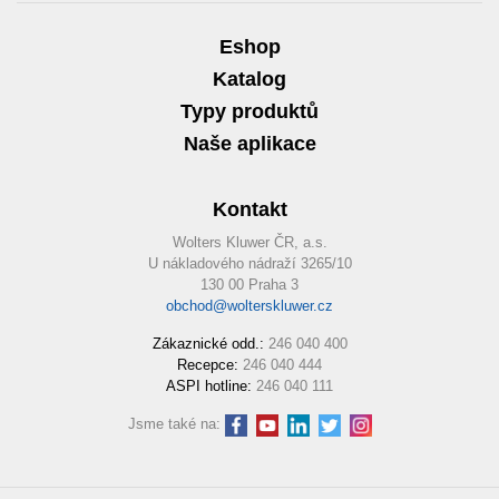
Eshop
Katalog
Typy produktů
Naše aplikace
Kontakt
Wolters Kluwer ČR, a.s.
U nákladového nádraží 3265/10
130 00 Praha 3
obchod@wolterskluwer.cz
Zákaznické odd.:
246 040 400
Recepce:
246 040 444
ASPI hotline:
246 040 111
Jsme také na: