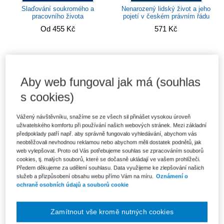
Slaďování soukromého a
Nenarozený lidský život a jeho
pracovního života
pojetí v českém právním řádu
Od 455 Kč
571 Kč
Aby web fungoval jak má (souhlas
s cookies)
Vážený návštěvníku, snažíme se ze všech sil přinášet vysokou úroveň
uživatelského komfortu při používání našich webových stránek. Mezi základní
předpoklady patří např. aby správně fungovalo vyhledávání, abychom vás
neobtěžovali nevhodnou reklamou nebo abychom měli dostatek podnětů, jak
web vylepšovat. Proto od Vás potřebujeme souhlas se zpracováním souborů
cookies, tj. malých souborů, které se dočasně ukládají ve vašem prohlížeči.
Střední odborné školy v
Předem děkujeme za udělení souhlasu. Data využijeme ke zlepšování našich
Právní aspekty zajišťování
Československu v době
bezpečnosti státu (Rizika,
služeb a přizpůsobení obsahu webu přímo Vám na míru.
Oznámení o
komunismu:...
výzvy a...
ochraně osobních údajů a souborů cookie
Od 405 Kč
Od 412 Kč
Zamítnout vše kromě nutných cookies