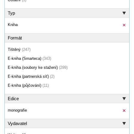
Typ
Kniha
Formát
Tištěný
(247)
E-kniha (Smarteca)
(343)
E-kniha (soubory ke stažení)
(299)
E-kniha (partnerská síť)
(2)
E-kniha (půjčování)
(11)
Edice
monografie
Vydavatel