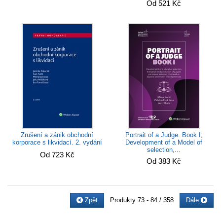
Od 521 Kč
Portrait of a Judge. Book I;
Zrušení a zánik obchodní
Development of a Model of
korporace s likvidací. 2. vydání
selection,...
Od 723 Kč
Od 383 Kč
Zpět
Produkty
73 - 84 / 358
Dále