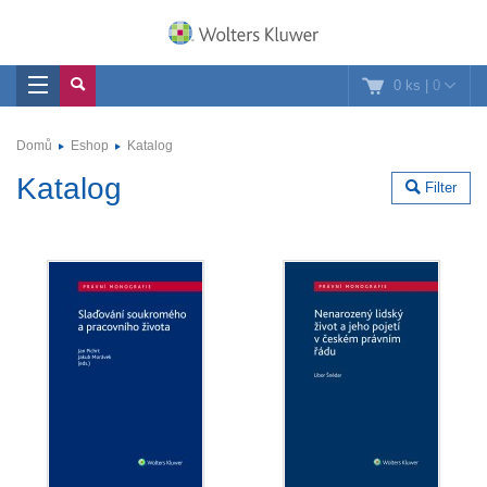
0 ks
|
0
Domů
Eshop
Katalog
Katalog
Filter