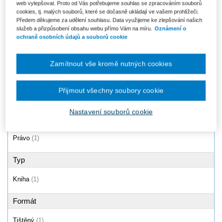
web vylepšovat. Proto od Vás potřebujeme souhlas se zpracováním souborů
Zákon o odpadech (č. 541/2020
cookies, tj. malých souborů, které se dočasně ukládají ve vašem prohlížeči.
Sb.). Praktický komentář
Předem děkujeme za udělení souhlasu. Data využijeme ke zlepšování našich
Od 1 192 Kč
služeb a přizpůsobení obsahu webu přímo Vám na míru.
Oznámení o
ochraně osobních údajů a souborů cookie
Zamítnout vše kromě nutných cookies
Produkty
1 - 1 / 1
Přijmout všechny soubory cookie
Nastavení souborů cookie
Oblast
Právo
(1)
Typ
Kniha
(1)
Formát
Tištěný
(1)