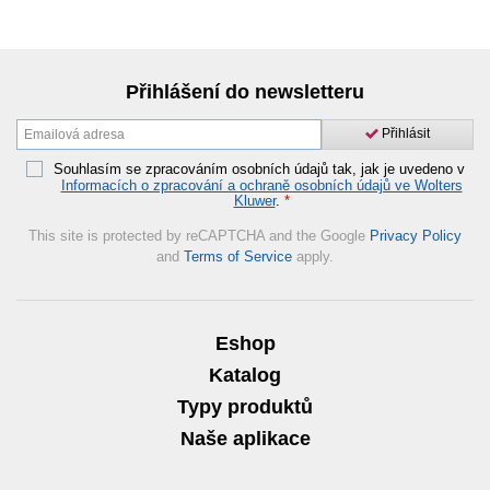
Přihlášení do newsletteru
Přihlásit
Souhlasím se zpracováním osobních údajů tak, jak je uvedeno v
Informacích o zpracování a ochraně osobních údajů ve Wolters
Kluwer
.
*
This site is protected by reCAPTCHA and the Google
Privacy Policy
and
Terms of Service
apply.
Eshop
Katalog
Typy produktů
Naše aplikace