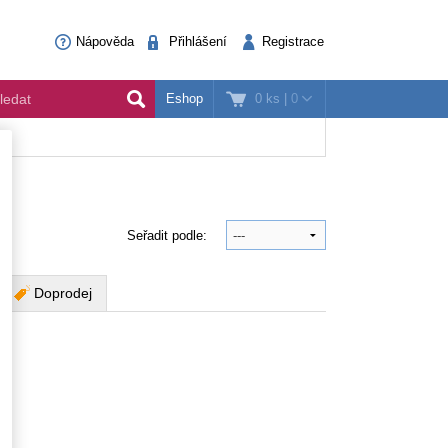
Nápověda
Přihlášení
Registrace
0 ks
|
0
Eshop
Seřadit podle:
Doprodej