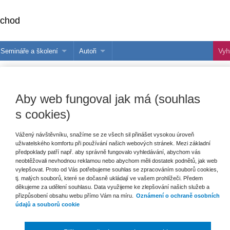
bchod
Semináře a školení
Autoři
 e-knihy?
Semináře a konference
Více o autorech Wolters Kluwer
hu
Školení ASPI, Libra a Praetor
PublishOne
Aby web fungoval jak má (souhlas
nihu
s cookies)
talog
Vážený návštěvníku, snažíme se ze všech sil přinášet vysokou úroveň
uživatelského komfortu při používání našich webových stránek. Mezi základní
šechny produkty
Akce
Novinky
Připravujeme
předpoklady patří např. aby správně fungovalo vyhledávání, abychom vás
neobtěžovali nevhodnou reklamou nebo abychom měli dostatek podnětů, jak web
vylepšovat. Proto od Vás potřebujeme souhlas se zpracováním souborů cookies,
tj. malých souborů, které se dočasně ukládají ve vašem prohlížeči. Předem
děkujeme za udělení souhlasu. Data využijeme ke zlepšování našich služeb a
přizpůsobení obsahu webu přímo Vám na míru.
Oznámení o ochraně osobních
údajů a souborů cookie