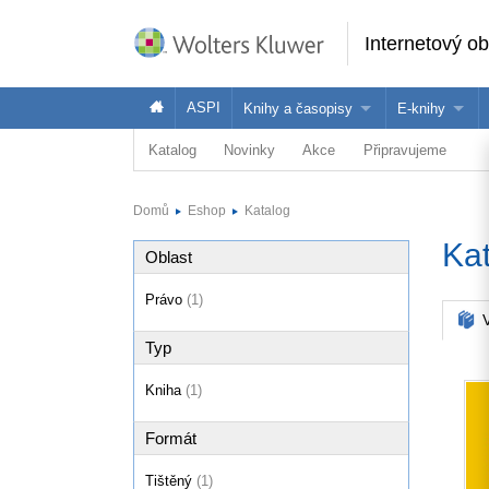
Internetový o
ASPI
Knihy a časopisy
E-knihy
Katalog
Novinky
Akce
Připravujeme
Knihy
Jak na naše
Časopisy
Koupit e-kni
Domů
Eshop
Katalog
Půjčit si e-k
Ka
Oblast
Právo
(1)
V
Typ
Kniha
(1)
Formát
Tištěný
(1)