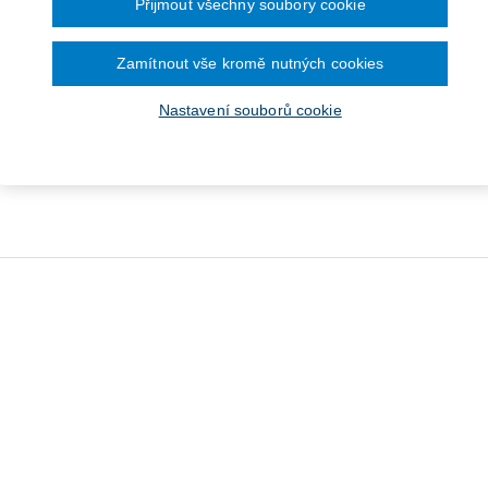
Přijmout všechny soubory cookie
Zamítnout vše kromě nutných cookies
Nastavení souborů cookie
ákon o odpadech (č.
/2020 Sb.). Praktický
komentář
Od 1 192 Kč