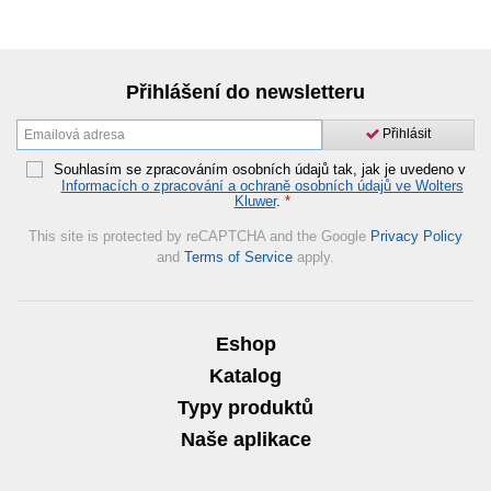
Přihlášení do newsletteru
Přihlásit
Souhlasím se zpracováním osobních údajů tak, jak je uvedeno v
Informacích o zpracování a ochraně osobních údajů ve Wolters
Kluwer
.
*
This site is protected by reCAPTCHA and the Google
Privacy Policy
and
Terms of Service
apply.
Eshop
Katalog
Typy produktů
Naše aplikace