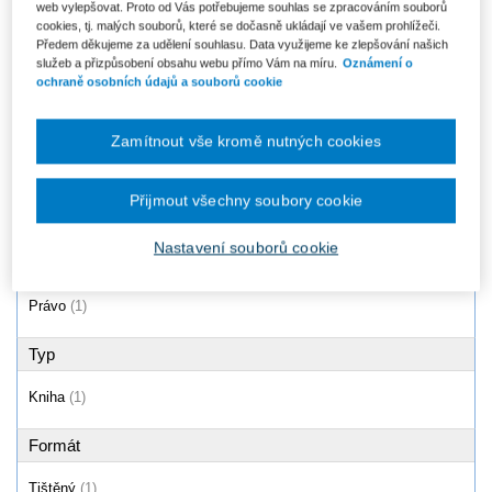
web vylepšovat. Proto od Vás potřebujeme souhlas se zpracováním souborů
Zákon o odpadech (č. 541/2020
cookies, tj. malých souborů, které se dočasně ukládají ve vašem prohlížeči.
Sb.). Praktický komentář
Předem děkujeme za udělení souhlasu. Data využijeme ke zlepšování našich
Od 1 192 Kč
služeb a přizpůsobení obsahu webu přímo Vám na míru.
Oznámení o
ochraně osobních údajů a souborů cookie
Zamítnout vše kromě nutných cookies
Produkty
1 - 1 / 1
Přijmout všechny soubory cookie
Nastavení souborů cookie
Oblast
Právo
(1)
Typ
Kniha
(1)
Formát
Tištěný
(1)