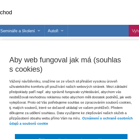
bchod
Semináře a školení
Autoři
 e-knihy?
Semináře a konference
Více o autorech Wolters Kluwer
hu
Školení ASPI, Libra a Praetor
PublishOne
Aby web fungoval jak má (souhlas
nihu
s cookies)
talog
Vážený návštěvníku, snažíme se ze všech sil přinášet vysokou úroveň
uživatelského komfortu při používání našich webových stránek. Mezi základní
šechny produkty
Akce
Novinky
Připravujeme
předpoklady patří např. aby správně fungovalo vyhledávání, abychom vás
neobtěžovali nevhodnou reklamou nebo abychom měli dostatek podnětů, jak web
vylepšovat. Proto od Vás potřebujeme souhlas se zpracováním souborů cookies,
tj. malých souborů, které se dočasně ukládají ve vašem prohlížeči. Předem
děkujeme za udělení souhlasu. Data využijeme ke zlepšování našich služeb a
přizpůsobení obsahu webu přímo Vám na míru.
Oznámení o ochraně osobních
údajů a souborů cookie