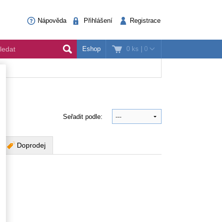
Nápověda
Přihlášení
Registrace
0 ks
|
0
Eshop
Seřadit podle:
Doprodej