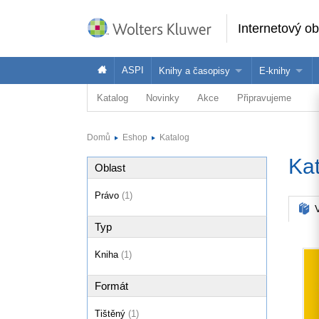
Internetový o
ASPI
Knihy a časopisy
E-knihy
Katalog
Novinky
Akce
Připravujeme
Knihy
Jak na naše
Časopisy
Koupit e-kni
Domů
Eshop
Katalog
Půjčit si e-k
Ka
Oblast
Právo
(1)
V
Typ
Kniha
(1)
Formát
Tištěný
(1)