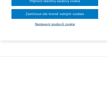
Přijmout všechny soubory cookie
Zamítnout vše kromě nutných cookies
Nastavení souborů cookie
ákon o odpadech (č.
/2020 Sb.). Praktický
komentář
Od 1 192 Kč