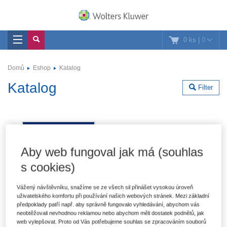
0 ks
|
0
Domů
Eshop
Katalog
Katalog
Filter
Aby web fungoval jak má (souhlas
s cookies)
Vážený návštěvníku, snažíme se ze všech sil přinášet vysokou úroveň
uživatelského komfortu při používání našich webových stránek. Mezi základní
předpoklady patří např. aby správně fungovalo vyhledávání, abychom vás
neobtěžovali nevhodnou reklamou nebo abychom měli dostatek podnětů, jak
web vylepšovat. Proto od Vás potřebujeme souhlas se zpracováním souborů