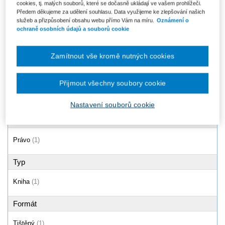
cookies, tj. malých souborů, které se dočasně ukládají ve vašem prohlížeči.
Předem děkujeme za udělení souhlasu. Data využijeme ke zlepšování našich
Vedlejší doložky v závěti
služeb a přizpůsobení obsahu webu přímo Vám na míru.
Oznámení o
ochraně osobních údajů a souborů cookie
Zamítnout vše kromě nutných cookies
Produkty
1 - 1 / 1
Přijmout všechny soubory cookie
Nastavení souborů cookie
Oblast
Právo
(1)
Typ
Kniha
(1)
Formát
Tištěný
(1)