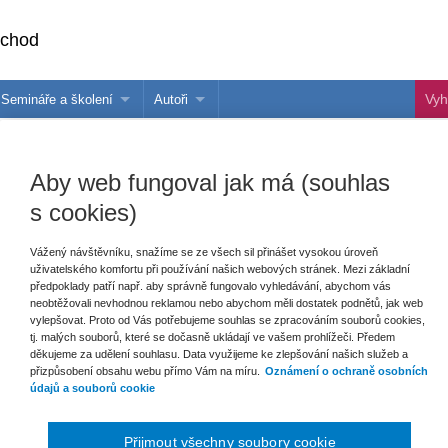
bchod
Semináře a školení
Autoři
 e-knihy?
Semináře a konference
Více o autorech Wolters Kluwer
hu
Školení ASPI, Libra a Praetor
PublishOne
Aby web fungoval jak má (souhlas
nihu
s cookies)
talog
Vážený návštěvníku, snažíme se ze všech sil přinášet vysokou úroveň
uživatelského komfortu při používání našich webových stránek. Mezi základní
předpoklady patří např. aby správně fungovalo vyhledávání, abychom vás
šechny produkty
Akce
Novinky
Připravujeme
neobtěžovali nevhodnou reklamou nebo abychom měli dostatek podnětů, jak web
vylepšovat. Proto od Vás potřebujeme souhlas se zpracováním souborů cookies,
tj. malých souborů, které se dočasně ukládají ve vašem prohlížeči. Předem
děkujeme za udělení souhlasu. Data využijeme ke zlepšování našich služeb a
přizpůsobení obsahu webu přímo Vám na míru.
Oznámení o ochraně osobních
údajů a souborů cookie
Přijmout všechny soubory cookie