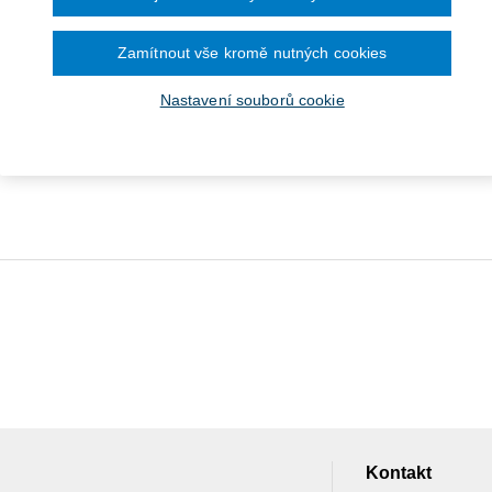
Zamítnout vše kromě nutných cookies
Nastavení souborů cookie
ansformative Conflict
solution. Mediation -
Dialogue - Coaching
Kontakt