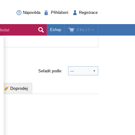
Nápověda
Přihlášení
Registrace
0 ks
|
0
Eshop
Seřadit podle:
Doprodej