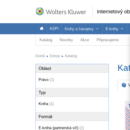
Internetový o
ASPI
Knihy a časopisy
E-knihy
Katalog
Novinky
Akce
Připravujeme
Knihy
Jak na naše
Časopisy
Koupit e-kni
Domů
Eshop
Katalog
Půjčit si e-k
Ka
Oblast
Právo
(1)
V
Typ
Kniha
(1)
Formát
E-kniha (partnerská síť)
(1)