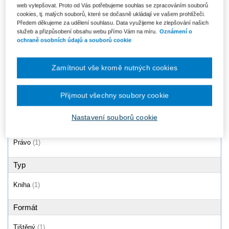
web vylepšovat. Proto od Vás potřebujeme souhlas se zpracováním souborů
Poskytování zdravotních služeb
cookies, tj. malých souborů, které se dočasně ukládají ve vašem prohlížeči.
dětskému pacientovi
Předem děkujeme za udělení souhlasu. Data využijeme ke zlepšování našich
Od 246 Kč
služeb a přizpůsobení obsahu webu přímo Vám na míru.
Oznámení o
ochraně osobních údajů a souborů cookie
Zamítnout vše kromě nutných cookies
Produkty
1 - 1 / 1
Přijmout všechny soubory cookie
Nastavení souborů cookie
Oblast
Právo
(1)
Typ
Kniha
(1)
Formát
Tištěný
(1)