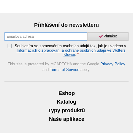
Přihlášení do newsletteru
Přihlásit
Souhlasím se zpracováním osobních údajů tak, jak je uvedeno v
Informacích o zpracování a ochraně osobních údajů ve Wolters
Kluwer
.
*
This site is protected by reCAPTCHA and the Google
Privacy Policy
and
Terms of Service
apply.
Eshop
Katalog
Typy produktů
Naše aplikace