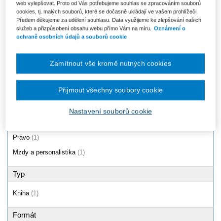
web vylepšovat. Proto od Vás potřebujeme souhlas se zpracováním souborů
cookies, tj. malých souborů, které se dočasně ukládají ve vašem prohlížeči.
Pracuje, pracuješ, pracujeme...
Předem děkujeme za udělení souhlasu. Data využijeme ke zlepšování našich
267 Kč
služeb a přizpůsobení obsahu webu přímo Vám na míru.
Oznámení o
ochraně osobních údajů a souborů cookie
Zamítnout vše kromě nutných cookies
Produkty
1 - 1 / 1
Přijmout všechny soubory cookie
Nastavení souborů cookie
Oblast
Právo
(1)
Mzdy a personalistika
(1)
Typ
Kniha
(1)
Formát