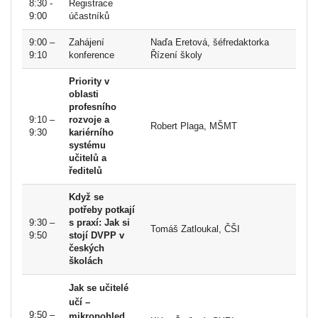
8:30 -
Registrace
9:00
účastníků
9:00 –
Zahájení
Naďa Eretová, šéfredaktorka
9:10
konference
Řízení školy
Priority v
oblasti
profesního
9:10 –
rozvoje a
Robert Plaga, MŠMT
9:30
kariérního
systému
učitelů a
ředitelů
Když se
potřeby potkají
9:30 –
s praxí: Jak si
Tomáš Zatloukal, ČŠI
9:50
stojí DVPP v
českých
školách
Jak se učitelé
učí –
9:50 –
mikropohled