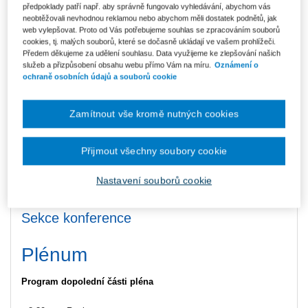
předpoklady patří např. aby správně fungovalo vyhledávání, abychom vás
zahrady, který je základem pro její proměnu v inspirativní a
neobtěžovali nevhodnou reklamou nebo abychom měli dostatek podnětů, jak
funkční vzdělávací prostředí.
web vylepšovat. Proto od Vás potřebujeme souhlas se zpracováním souborů
cookies, tj. malých souborů, které se dočasně ukládají ve vašem prohlížeči.
Součástí ceny je evaluace stávajícího stavu zahrady s odborníky,
Předem děkujeme za udělení souhlasu. Data využijeme ke zlepšování našich
identifikace jejích silných stránek a rozvojového potenciálu,
služeb a přizpůsobení obsahu webu přímo Vám na míru.
Oznámení o
doporučení pro využití zahrady v souladu s rámcovým
ochraně osobních údajů a souborů cookie
vzdělávacím programem i celkovou vzdělávací filozofií školy a
odborná konzultace se zkušeným krajinářským architektem.
Zamítnout vše kromě nutných cookies
Výstupem bude soubor konkrétních doporučení a návrhů, které
škole pomohou cíleně rozvíjet školní zahradu jako místo pro
Přijmout všechny soubory cookie
venkovní výuku, badatelské aktivity, environmentální vzdělávání i
podporu wellbeingu žáků, pedagogů a dalšího personálu.
Nastavení souborů cookie
Celková hodnota konceptu je 50 000 Kč včetně DPH.
Sekce konference
Plénum
Program dopolední části pléna