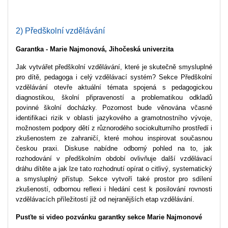
2) Předškolní vzdělávání
Garantka - Marie Najmonová, Jihočeská univerzita
Jak vytvářet předškolní vzdělávání, které je skutečně smysluplné
pro dítě, pedagoga i celý vzdělávací systém? Sekce Předškolní
vzdělávání otevře aktuální témata spojená s pedagogickou
diagnostikou, školní připraveností a problematikou odkladů
povinné školní docházky. Pozornost bude věnována včasné
identifikaci rizik v oblasti jazykového a gramotnostního vývoje,
možnostem podpory dětí z různorodého sociokulturního prostředí i
zkušenostem ze zahraničí, které mohou inspirovat současnou
českou praxi. Diskuse nabídne odborný pohled na to, jak
rozhodování v předškolním období ovlivňuje další vzdělávací
dráhu dítěte a jak lze tato rozhodnutí opírat o citlivý, systematický
a smysluplný přístup. Sekce vytvoří také prostor pro sdílení
zkušeností, odbornou reflexi i hledání cest k posilování rovnosti
vzdělávacích příležitostí již od nejranějších etap vzdělávání.
Pusťte si video pozvánku garantky sekce Marie Najmonové