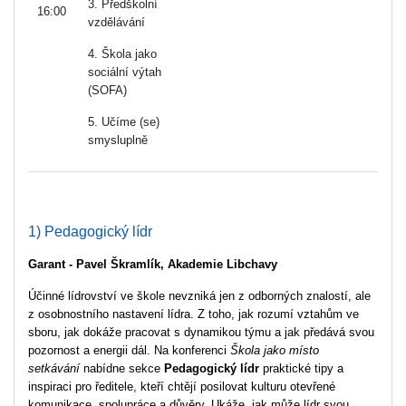
3. Předškolní
16:00
vzdělávání
4. Škola jako
sociální výtah
(SOFA)
5. Učíme (se)
smysluplně
1) Pedagogický lídr
Garant - Pavel Škramlík, Akademie Libchavy
Účinné lídrovství ve škole nevzniká jen z odborných znalostí, ale
z osobnostního nastavení lídra. Z toho, jak rozumí vztahům ve
sboru, jak dokáže pracovat s dynamikou týmu a jak předává svou
pozornost a energii dál.
Na konferenci
Škola jako místo
setkávání
nabídne sekce
Pedagogický lídr
praktické tipy a
inspiraci pro ředitele, kteří chtějí posilovat kulturu otevřené
komunikace, spolupráce a důvěry. Ukáže, jak může lídr svou