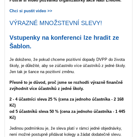
Pusťte si video pozvánku organizátorky akce Nadi Eretové.
Chci si pustit video >>
VÝRAZNÉ MNOŽSTEVNÍ SLEVY!
Vstupenky na konferenci
lze hradit ze
Šablon
.
Je doloženo, že pokud chceme pozitivní dopady DVPP do života
školy, je důležité, aby se zúčastnilo více účastníků z jedné školy.
Jen tak je šance na pozitivní změnu.
Přesně to je důvod, proč jsme se rozhodli výrazně finančně
zvýhodnit více účastníků z jedné školy.
2 - 4 účastníci sleva 25 % (cena za jednoho účastníka - 2 168
Kč)
od 5
účastníků
sleva 50 % (cena za jednoho účastníka - 1 445
Kč)
Jedinou podmínkou je, že sleva platí v rámci jedné objednávky,
není možné postupně přidávat kolegy a žádat dodatečně slevu.