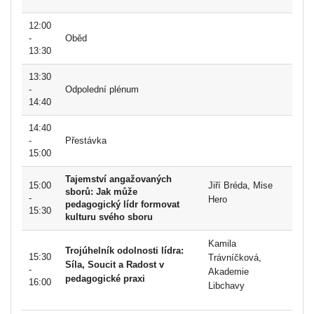
12:00
-
Oběd
13:30
13:30
-
Odpolední plénum
14:40
14:40
-
Přestávka
15:00
Tajemství angažovaných
15:00
Jiří Bréda, Mise
sborů: Jak může
-
Hero
pedagogický lídr formovat
15:30
kulturu svého sboru
Kamila
Trojúhelník odolnosti lídra:
15:30
Trávníčková,
Síla, Soucit a Radost v
-
Akademie
pedagogické praxi
16:00
Libchavy