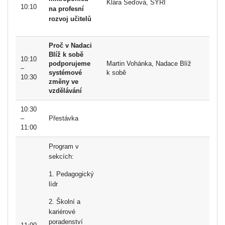
Klára Šeďová, SYRI
10:10
na profesní
rozvoj učitelů
Proč v Nadaci
Blíž k sobě
10:10
podporujeme
Martin Vohánka, Nadace Blíž
–
systémové
k sobě
10:30
změny ve
vzdělávání
10:30
–
Přestávka
11:00
Program v
sekcích:
1. Pedagogický
lídr
2. Školní a
kariérové
poradenství