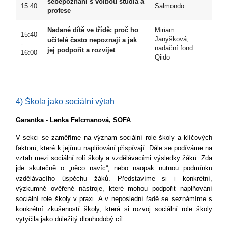
sebepoznání s volbou studia a
15:40
Salmondo
profese
Nadané dítě ve třídě: proč ho
Miriam
15:40
Janyšková,
učitelé často nepoznají a jak
-
nadační fond
jej podpořit a rozvíjet
16:00
Qiido
4) Škola jako sociální výtah
Garantka -
Lenka Felcmanová, SOFA
V sekci se zaměříme na význam sociální role školy a klíčových
faktorů, které k jejímu naplňování přispívají. Dále se podíváme na
vztah mezi sociální rolí školy a vzdělávacími výsledky žáků. Zda
jde skutečně o „něco navíc“, nebo naopak nutnou podmínku
vzdělávacího úspěchu žáků. Představíme si i konkrétní,
výzkumně ověřené nástroje, které mohou podpořit naplňování
sociální role školy v praxi. A v neposlední řadě se seznámíme s
konkrétní zkušeností školy, která si rozvoj sociální role školy
vytyčila jako důležitý dlouhodobý cíl.