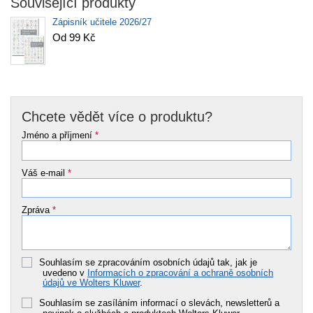
Související produkty
Zápisník učitele 2026/27
Od 99 Kč
Chcete vědět více o produktu?
Jméno a příjmení
*
Váš e-mail
*
Zpráva
*
Souhlasím se zpracováním osobních údajů tak, jak je
uvedeno v
Informacích o zpracování a ochraně osobních
údajů ve Wolters Kluwer
.
Souhlasím se zasíláním informací o slevách, newsletterů a