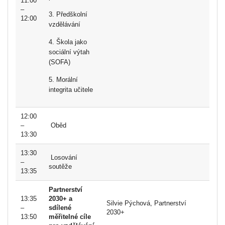
11:00
–
3. Předškolní
12:00
vzdělávání
4. Škola jako
sociální výtah
(SOFA)
5. Morální
integrita učitele
12:00
–
Oběd
13:30
13:30
Losování
–
soutěže
13:35
Partnerství
13:35
2030+ a
Silvie Pýchová, Partnerství
–
sdílené
2030+
13:50
měřitelné cíle