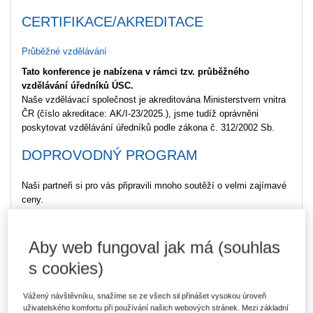
CERTIFIKACE/AKREDITACE
Průběžné vzdělávání
Tato konference je nabízena v rámci tzv. průběžného
vzdělávání úředníků ÚSC.
Naše vzdělávací společnost je akreditována Ministerstvem vnitra
ČR (číslo akreditace: AK/I-23/2025.), jsme tudíž oprávněni
poskytovat vzdělávání úředníků podle zákona č. 312/2002 Sb.
DOPROVODNÝ PROGRAM
Naši partneři si pro vás připravili mnoho soutěží o velmi zajímavé
ceny.
Nadace Karel Komárek Family
Hlavní cena od
Foundation
:
Aby web fungoval jak má (souhlas
s cookies)
Koncept rozvoje školní zahrady jako vzdělávacího prostředí
za 50 tisíc
Vážený návštěvníku, snažíme se ze všech sil přinášet vysokou úroveň
Výherce získá odborně zpracovaný koncept rozvoje školní
uživatelského komfortu při používání našich webových stránek. Mezi základní