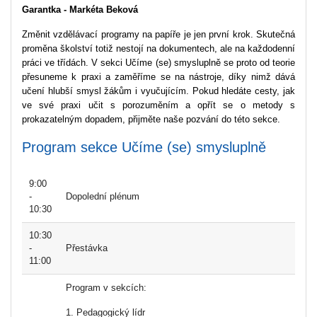
Garantka - Markéta Beková
Změnit vzdělávací programy na papíře je jen první krok. Skutečná
proměna školství totiž nestojí na dokumentech, ale na každodenní
práci ve třídách. V sekci Učíme (se) smysluplně se proto od teorie
přesuneme k praxi a zaměříme se na nástroje, díky nimž dává
učení hlubší smysl žákům i vyučujícím. Pokud hledáte cesty, jak
ve své praxi učit s porozuměním a opřít se o metody s
prokazatelným dopadem, přijměte naše pozvání do této sekce.
Program sekce Učíme (se) smysluplně
9:00
-
Dopolední plénum
10:30
10:30
-
Přestávka
11:00
Program v sekcích:
1. Pedagogický lídr