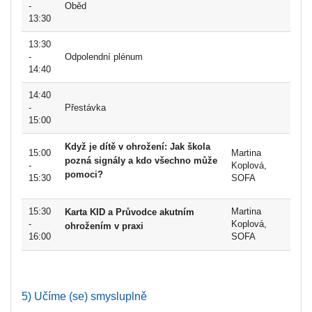
-
Oběd
13:30
13:30
-
Odpolendní plénum
14:40
14:40
-
Přestávka
15:00
Když je dítě v ohrožení: Jak škola
15:00
Martina
pozná signály a kdo všechno může
-
Koplová,
pomoci?
15:30
SOFA
15:30
Martina
Karta KID a Průvodce akutním
-
Koplová,
ohrožením v praxi
16:00
SOFA
5) Učíme (se) smysluplně