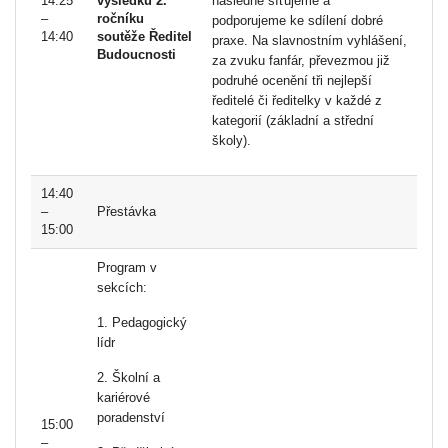
14:25
výsledků 2.
následně síťujeme a
–
ročníku
podporujeme ke sdílení dobré
14:40
soutěže Ředitel
praxe. Na slavnostním vyhlášení,
Budoucnosti
za zvuku fanfár, převezmou již
podruhé ocenění tři nejlepší
ředitelé či ředitelky v každé z
kategorií (základní a střední
školy).
14:40
–
Přestávka
15:00
Program v
sekcích:
1. Pedagogický
lídr
2. Školní a
kariérové
poradenství
15:00
–