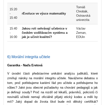
Tomáš
15:20
Chrobák,
-
rEvoluce ve výuce matematiky
Ostravská
15:40
univerzita
15:40
Jakou roli sehrávají učebnice v
Václav
-
českém vzdělávacím systému a
Zeman,
16:00
jak je učinit kvalitní?
EDUin
6) Morální integrita učitele
Garantka - Naďa Eretová
V úvodní části představíme unikátní analýzu judikátů, které
zmiňují nároky na morální integritu učitele. Navážeme debatou o
tom, proč potřebujeme kariérní řád pro učitele a potřebujeme ho
vůbec? Jaké jsou obecné požadavky na chování pedagogů a jak
je definují soudy? Proč na rozdíl od lékařů, právníků, policistů či
novinářů učitelé nemají oficiálně přijatý etický kodex a měli by
mít? Jaký dopad do života škol bude mít dětský certifikát?