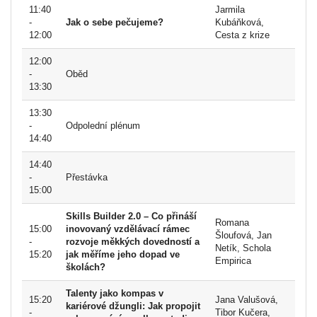
11:40
Jarmila
-
Jak o sebe pečujeme?
Kubáňková,
12:00
Cesta z krize
12:00
-
Oběd
13:30
13:30
-
Odpolední plénum
14:40
14:40
-
Přestávka
15:00
Skills Builder 2.0 – Co přináší
Romana
15:00
inovovaný vzdělávací rámec
Šloufová, Jan
-
rozvoje měkkých dovedností a
Netík, Schola
15:20
jak měříme jeho dopad ve
Empirica
školách?
Talenty jako kompas v
15:20
Jana Valušová,
kariérové džungli: Jak propojit
-
Tibor Kučera,