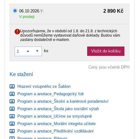
2 890 Kč
06.10.2026
V prodeji
Upozorňujeme, že v období od 1.8. do 21.8. z technických
důvodů nemůžeme vystavovat daňové doklady. Budou vám
zaslány dodatečně e-mailem.
ks
Vložit do košíku
Ceny jsou včetně DPH
Ke stažení
Hrazení vstupného ze Šablon
Program a anotace_Pedagogický lídr
Program a anotace_Školní a kariérové poradenství
Program a anotace_Škola jako sociální výtah
Program a anotace_Učíme se smyslupně
Program a anotace_Morální integrita učitele
Program a anotace_Předškolní vzdělávání
Program a anotace_Plénum