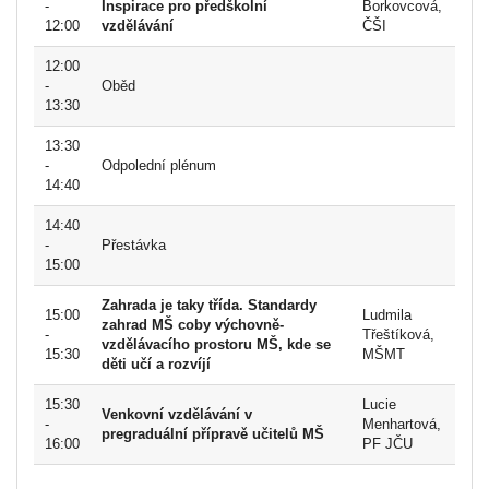
-
Inspirace pro předškolní
Borkovcová,
12:00
vzdělávání
ČŠI
12:00
-
Oběd
13:30
13:30
-
Odpolední plénum
14:40
14:40
-
Přestávka
15:00
Zahrada je taky třída. Standardy
15:00
Ludmila
zahrad MŠ coby výchovně-
-
Třeštíková,
vzdělávacího prostoru MŠ, kde se
15:30
MŠMT
děti učí a rozvíjí
15:30
Lucie
Venkovní vzdělávání v
-
Menhartová,
pregraduální přípravě učitelů MŠ
16:00
PF JČU