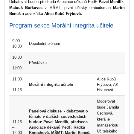
Debatovat budou předseda Asociace děkanů PedF
Pavel Mentlík
,
Matouš Bořkovec
z MŠMT, první dětský ombudsman
Martin
Beneš
a advokátka
Alice Kubů Frýbová.
Program sekce Morální integrita učitele
9:00 -
Dopolední plénum
10:30
10:30
-
Přestávka
11:00
11:00
Alice Kubů
–
Morální integrita učitele
Frýbová, AK
11:15
Holubová
Moderovat
bude Jarmila
Panelová diskuse - debatovat o
Čechová,
tématu v dalších souvislostech
která je
11:15
budou:
Pavel Mentlík
, předseda
manažerkou
–
Asociace děkanů PedF;
Radka
Učitelského
12:00
Kmochová, MŠMT;
Martin Beneš
,