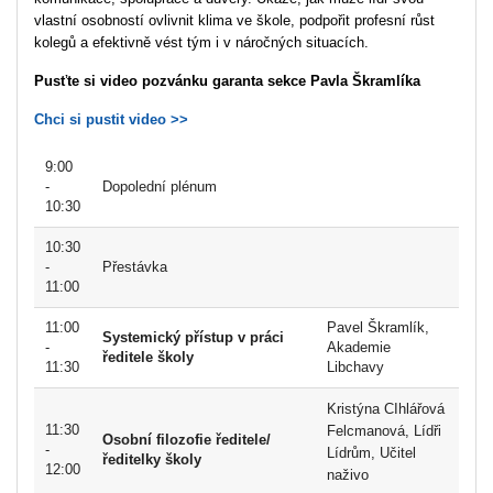
vlastní osobností ovlivnit klima ve škole, podpořit profesní růst
kolegů a efektivně vést tým i v náročných situacích.
Pusťte si video pozvánku garanta sekce Pavla Škramlíka
Chci si pustit video >>
9:00
-
Dopolední plénum
10:30
10:30
-
Přestávka
11:00
11:00
Pavel Škramlík,
Systemický přístup v práci
-
Akademie
ředitele školy
11:30
Libchavy
Kristýna CIhlářová
11:30
Felcmanová, Lídři
Osobní filozofie ředitele/
-
Lídrům, Učitel
ředitelky školy
12:00
naživo