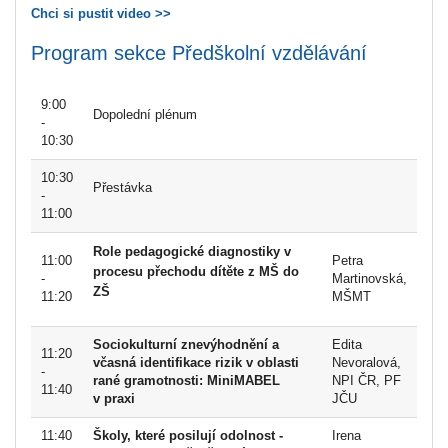
Chci si pustit video >>
Program sekce Předškolní vzdělávání
9:00
Dopolední plénum
-
10:30
10:30
Přestávka
-
11:00
Role pedagogické diagnostiky v
11:00
Petra
procesu přechodu dítěte z MŠ do
-
Martinovská,
ZŠ
11:20
MŠMT
Sociokulturní znevýhodnění a
Edita
11:20
včasná identifikace rizik v oblasti
Nevoralová,
-
rané gramotnosti: MiniMABEL
NPI ČR, PF
11:40
v praxi
JČU
11:40
Školy, které posilují odolnost -
Irena