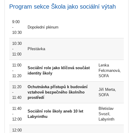
Program sekce Škola jako sociální výtah
9:00
-
Dopolední plénum
10:30
10:30
-
Přestávka
11:00
11:00
Lenka
Sociální role jako klíčová součást
-
Felcmanová,
identity školy
11:20
SOFA
11:20
Ochutnávka přístupů k budování
Jiří Merta,
-
vztahově bezpečného školního
SOFA
11:40
prostředí
11:40
Břetislav
Sociální role školy aneb 10 let
-
Svozil,
Labyrinthu
12:00
Labyrinth
12:00