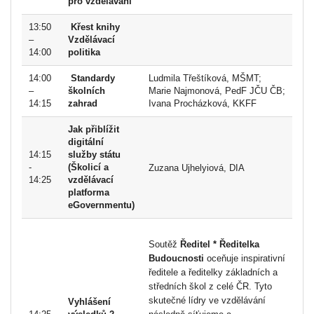
pro vzdělávání
13:50
Křest knihy
–
Vzdělávací
14:00
politika
14:00
Standardy
Ludmila Třeštíková, MŠMT;
–
školních
Marie Najmonová, PedF JČU ČB;
14:15
zahrad
Ivana Procházková, KKFF
Jak přiblížit
digitální
14:15
služby státu
-
(Školicí a
Zuzana Ujhelyiová, DIA
14:25
vzdělávací
platforma
eGovernmentu)
Soutěž
Ředitel * Ředitelka
Budoucnosti
oceňuje inspirativní
ředitele a ředitelky základních a
středních škol z celé ČR. Tyto
skutečné lídry ve vzdělávání
Vyhlášení