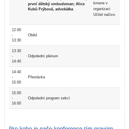
kmene v
první dětský ombudsman;
Alice
organizaci
Kubů Frýbová,
advokátka
Učitel naživo.
12:00
-
Oběd
13:30
13:30
-
Odpolední plénum
14:40
14:40
-
Přestávka
15:00
15:00
-
Odpolední program sekcí
16:00
Pro koho je naše konference tím pravým