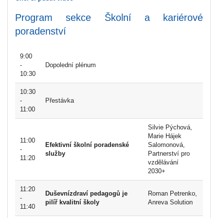
Program sekce Školní a kariérové
poradenství
9:00
-
Dopolední plénum
10:30
10:30
-
Přestávka
11:00
Silvie Pýchová,
Marie Hájek
11:00
Efektivní školní poradenské
Salomonová,
-
služby
Partnerství pro
11:20
vzdělávání
2030+
11:20
Duševnízdraví pedagogů je
Roman Petrenko,
-
pilíř kvalitní školy
Anreva Solution
11:40