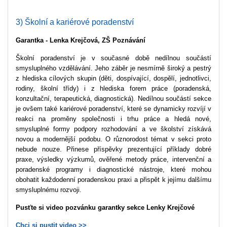
3) Školní a kariérové poradenství
Garantka - Lenka Krejčová, ZŠ Poznávání
Školní poradenství je v současné době nedílnou součástí
smysluplného vzdělávání. Jeho záběr je nesmírně široký a pestrý
z hlediska cílových skupin (děti, dospívající, dospělí, jednotlivci,
rodiny, školní třídy) i z hlediska forem práce (poradenská,
konzultační, terapeutická, diagnostická). Nedílnou součástí sekce
je ovšem také kariérové poradenství, které se dynamicky rozvíjí v
reakci na proměny společnosti i trhu práce a hledá nové,
smysluplné formy podpory rozhodování a ve školství získává
novou a modernější podobu. O různorodost témat v sekci proto
nebude nouze. Přinese příspěvky prezentující příklady dobré
praxe, výsledky výzkumů, ověřené metody práce, intervenční a
poradenské programy i diagnostické nástroje, které mohou
obohatit každodenní poradenskou praxi a přispět k jejímu dalšímu
smysluplnému rozvoji.
Pusťte si video pozvánku garantky sekce Lenky Krejčové
Chci si pustit video >>