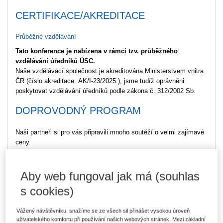
CERTIFIKACE/AKREDITACE
Průběžné vzdělávání
Tato konference je nabízena v rámci tzv. průběžného
vzdělávání úředníků ÚSC.
Naše vzdělávací společnost je akreditována Ministerstvem vnitra
ČR (číslo akreditace: AK/I-23/2025.), jsme tudíž oprávněni
poskytovat vzdělávání úředníků podle zákona č. 312/2002 Sb.
DOPROVODNÝ PROGRAM
Naši partneři si pro vás připravili mnoho soutěží o velmi zajímavé
ceny.
Nadace Karel Komárek Family
Hlavní cena od
Foundation
:
Aby web fungoval jak má (souhlas
s cookies)
Koncept rozvoje školní zahrady jako vzdělávacího prostředí
za 50 tisíc
Vážený návštěvníku, snažíme se ze všech sil přinášet vysokou úroveň
Výherce získá odborně zpracovaný koncept rozvoje školní
uživatelského komfortu při používání našich webových stránek. Mezi základní