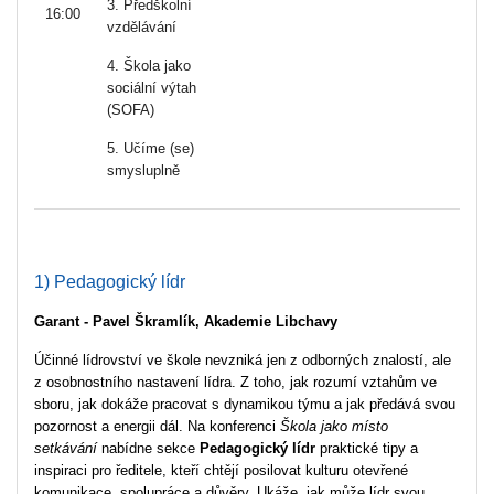
3. Předškolní
16:00
vzdělávání
4. Škola jako
sociální výtah
(SOFA)
5. Učíme (se)
smysluplně
1) Pedagogický lídr
Garant - Pavel Škramlík, Akademie Libchavy
Účinné lídrovství ve škole nevzniká jen z odborných znalostí, ale
z osobnostního nastavení lídra. Z toho, jak rozumí vztahům ve
sboru, jak dokáže pracovat s dynamikou týmu a jak předává svou
pozornost a energii dál.
Na konferenci
Škola jako místo
setkávání
nabídne sekce
Pedagogický lídr
praktické tipy a
inspiraci pro ředitele, kteří chtějí posilovat kulturu otevřené
komunikace, spolupráce a důvěry. Ukáže, jak může lídr svou