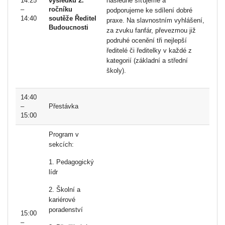
14:25
výsledků 2.
následně síťujeme a
–
ročníku
podporujeme ke sdílení dobré
14:40
soutěže Ředitel
praxe. Na slavnostním vyhlášení,
Budoucnosti
za zvuku fanfár, převezmou již
podruhé ocenění tři nejlepší
ředitelé či ředitelky v každé z
kategorií (základní a střední
školy).
14:40
–
Přestávka
15:00
Program v
sekcích:
1. Pedagogický
lídr
2. Školní a
kariérové
poradenství
15:00
–