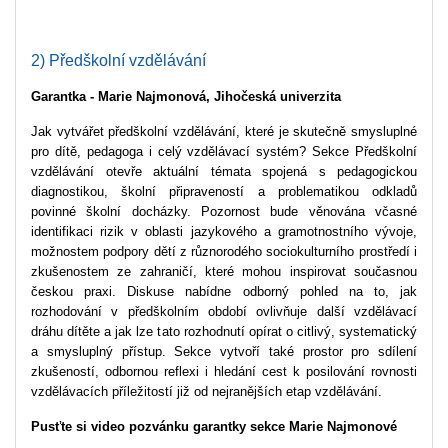
2) Předškolní vzdělávání
Garantka - Marie Najmonová, Jihočeská univerzita
Jak vytvářet předškolní vzdělávání, které je skutečně smysluplné
pro dítě, pedagoga i celý vzdělávací systém? Sekce Předškolní
vzdělávání otevře aktuální témata spojená s pedagogickou
diagnostikou, školní připraveností a problematikou odkladů
povinné školní docházky. Pozornost bude věnována včasné
identifikaci rizik v oblasti jazykového a gramotnostního vývoje,
možnostem podpory dětí z různorodého sociokulturního prostředí i
zkušenostem ze zahraničí, které mohou inspirovat současnou
českou praxi. Diskuse nabídne odborný pohled na to, jak
rozhodování v předškolním období ovlivňuje další vzdělávací
dráhu dítěte a jak lze tato rozhodnutí opírat o citlivý, systematický
a smysluplný přístup. Sekce vytvoří také prostor pro sdílení
zkušeností, odbornou reflexi i hledání cest k posilování rovnosti
vzdělávacích příležitostí již od nejranějších etap vzdělávání.
Pusťte si video pozvánku garantky sekce Marie Najmonové