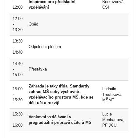
-
Inspirace pro předškolní
Borkovcová,
12:00
vzdělávání
ČŠI
12:00
-
Oběd
13:30
13:30
-
Odpolední plénum
14:40
14:40
-
Přestávka
15:00
Zahrada je taky třída. Standardy
15:00
Ludmila
zahrad MŠ coby výchovně-
-
Třeštíková,
vzdělávacího prostoru MŠ, kde se
15:30
MŠMT
děti učí a rozvíjí
15:30
Lucie
Venkovní vzdělávání v
-
Menhartová,
pregraduální přípravě učitelů MŠ
16:00
PF JČU