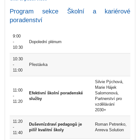
Program sekce Školní a kariérové
poradenství
9:00
-
Dopolední plénum
10:30
10:30
-
Přestávka
11:00
Silvie Pýchová,
Marie Hájek
11:00
Efektivní školní poradenské
Salomonová,
-
služby
Partnerství pro
11:20
vzdělávání
2030+
11:20
Duševnízdraví pedagogů je
Roman Petrenko,
-
pilíř kvalitní školy
Anreva Solution
11:40