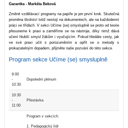
Garantka - Markéta Beková
Změnit vzdělávací programy na papíře je jen první krok. Skutečná
proměna školství totiž nestojí na dokumentech, ale na každodenní
práci ve třídách. V sekci Učíme (se) smysluplně se proto od teorie
přesuneme k praxi a zaměříme se na nástroje, díky nimž dává
učení hlubší smysl žákům i vyučujícím. Pokud hledáte cesty, jak
ve své praxi učit s porozuměním a opřít se o metody s
prokazatelným dopadem, přijměte naše pozvání do této sekce.
Program sekce Učíme (se) smysluplně
9:00
-
Dopolední plénum
10:30
10:30
-
Přestávka
11:00
Program v sekcích:
1. Pedagogický lídr