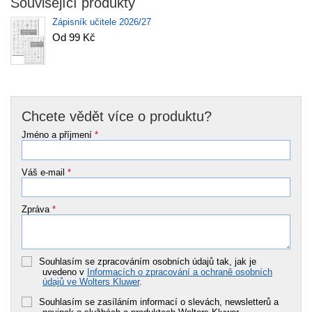
Související produkty
Zápisník učitele 2026/27
Od 99 Kč
Chcete vědět více o produktu?
Jméno a příjmení
*
Váš e-mail
*
Zpráva
*
Souhlasím se zpracováním osobních údajů tak, jak je
uvedeno v
Informacích o zpracování a ochraně osobních
údajů ve Wolters Kluwer
.
Souhlasím se zasíláním informací o slevách, newsletterů a