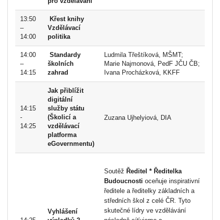
pro vzdělávání
13:50
Křest knihy
–
Vzdělávací
14:00
politika
14:00
Standardy
Ludmila Třeštíková, MŠMT;
–
školních
Marie Najmonová, PedF JČU ČB;
14:15
zahrad
Ivana Procházková, KKFF
Jak přiblížit
digitální
14:15
služby státu
-
(Školicí a
Zuzana Ujhelyiová, DIA
14:25
vzdělávací
platforma
eGovernmentu)
Soutěž
Ředitel * Ředitelka
Budoucnosti
oceňuje inspirativní
ředitele a ředitelky základních a
středních škol z celé ČR. Tyto
skutečné lídry ve vzdělávání
Vyhlášení