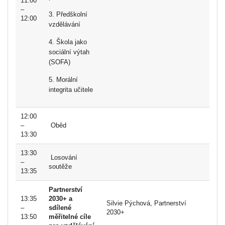
11:00
–
3. Předškolní
12:00
vzdělávání
4. Škola jako
sociální výtah
(SOFA)
5. Morální
integrita učitele
12:00
–
Oběd
13:30
13:30
Losování
–
soutěže
13:35
Partnerství
13:35
2030+ a
Silvie Pýchová, Partnerství
–
sdílené
2030+
13:50
měřitelné cíle