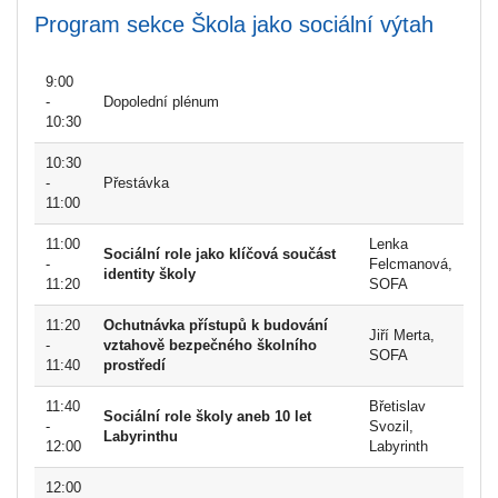
Program sekce Škola jako sociální výtah
9:00
-
Dopolední plénum
10:30
10:30
-
Přestávka
11:00
11:00
Lenka
Sociální role jako klíčová součást
-
Felcmanová,
identity školy
11:20
SOFA
11:20
Ochutnávka přístupů k budování
Jiří Merta,
-
vztahově bezpečného školního
SOFA
11:40
prostředí
11:40
Břetislav
Sociální role školy aneb 10 let
-
Svozil,
Labyrinthu
12:00
Labyrinth
12:00