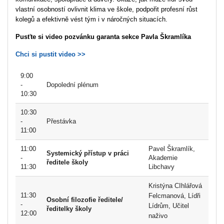
vlastní osobností ovlivnit klima ve škole, podpořit profesní růst
kolegů a efektivně vést tým i v náročných situacích.
Pusťte si video pozvánku garanta sekce Pavla Škramlíka
Chci si pustit video >>
9:00
-
Dopolední plénum
10:30
10:30
-
Přestávka
11:00
11:00
Pavel Škramlík,
Systemický přístup v práci
-
Akademie
ředitele školy
11:30
Libchavy
Kristýna CIhlářová
11:30
Felcmanová, Lídři
Osobní filozofie ředitele/
-
Lídrům, Učitel
ředitelky školy
12:00
naživo