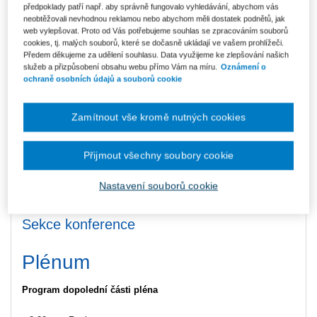
předpoklady patří např. aby správně fungovalo vyhledávání, abychom vás
zahrady, který je základem pro její proměnu v inspirativní a
neobtěžovali nevhodnou reklamou nebo abychom měli dostatek podnětů, jak
funkční vzdělávací prostředí.
web vylepšovat. Proto od Vás potřebujeme souhlas se zpracováním souborů
cookies, tj. malých souborů, které se dočasně ukládají ve vašem prohlížeči.
Součástí ceny je evaluace stávajícího stavu zahrady s odborníky,
Předem děkujeme za udělení souhlasu. Data využijeme ke zlepšování našich
identifikace jejích silných stránek a rozvojového potenciálu,
služeb a přizpůsobení obsahu webu přímo Vám na míru.
Oznámení o
doporučení pro využití zahrady v souladu s rámcovým
ochraně osobních údajů a souborů cookie
vzdělávacím programem i celkovou vzdělávací filozofií školy a
odborná konzultace se zkušeným krajinářským architektem.
Zamítnout vše kromě nutných cookies
Výstupem bude soubor konkrétních doporučení a návrhů, které
škole pomohou cíleně rozvíjet školní zahradu jako místo pro
Přijmout všechny soubory cookie
venkovní výuku, badatelské aktivity, environmentální vzdělávání i
podporu wellbeingu žáků, pedagogů a dalšího personálu.
Nastavení souborů cookie
Celková hodnota konceptu je 50 000 Kč včetně DPH.
Sekce konference
Plénum
Program dopolední části pléna