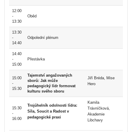
12:00
-
Oběd
13:30
13:30
-
Odpolední plénum
14:40
14:40
-
Přestávka
15:00
Tajemství angažovaných
15:00
Jiří Bréda, Mise
sborů: Jak může
-
Hero
pedagogický lídr formovat
15:30
kulturu svého sboru
Kamila
Trojúhelník odolnosti lídra:
15:30
Trávníčková,
Síla, Soucit a Radost v
-
Akademie
pedagogické praxi
16:00
Libchavy