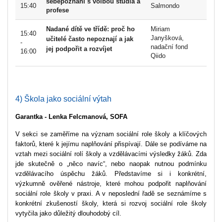
sebepoznání s volbou studia a
15:40
Salmondo
profese
Nadané dítě ve třídě: proč ho
Miriam
15:40
Janyšková,
učitelé často nepoznají a jak
-
nadační fond
jej podpořit a rozvíjet
16:00
Qiido
4) Škola jako sociální výtah
Garantka -
Lenka Felcmanová, SOFA
V sekci se zaměříme na význam sociální role školy a klíčových
faktorů, které k jejímu naplňování přispívají. Dále se podíváme na
vztah mezi sociální rolí školy a vzdělávacími výsledky žáků. Zda
jde skutečně o „něco navíc“, nebo naopak nutnou podmínku
vzdělávacího úspěchu žáků. Představíme si i konkrétní,
výzkumně ověřené nástroje, které mohou podpořit naplňování
sociální role školy v praxi. A v neposlední řadě se seznámíme s
konkrétní zkušeností školy, která si rozvoj sociální role školy
vytyčila jako důležitý dlouhodobý cíl.