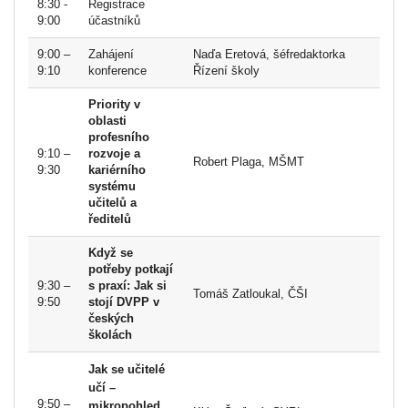
8:30 -
Registrace
9:00
účastníků
9:00 –
Zahájení
Naďa Eretová, šéfredaktorka
9:10
konference
Řízení školy
Priority v
oblasti
profesního
9:10 –
rozvoje a
Robert Plaga, MŠMT
9:30
kariérního
systému
učitelů a
ředitelů
Když se
potřeby potkají
9:30 –
s praxí: Jak si
Tomáš Zatloukal, ČŠI
9:50
stojí DVPP v
českých
školách
Jak se učitelé
učí –
9:50 –
mikropohled