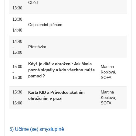
-
Oběd
13:30
13:30
-
Odpolendní plénum
14:40
14:40
-
Přestávka
15:00
Když je dítě v ohrožení: Jak škola
15:00
Martina
pozná signály a kdo všechno může
-
Koplová,
pomoci?
15:30
SOFA
15:30
Martina
Karta KID a Průvodce akutním
-
Koplová,
ohrožením v praxi
16:00
SOFA
5) Učíme (se) smysluplně