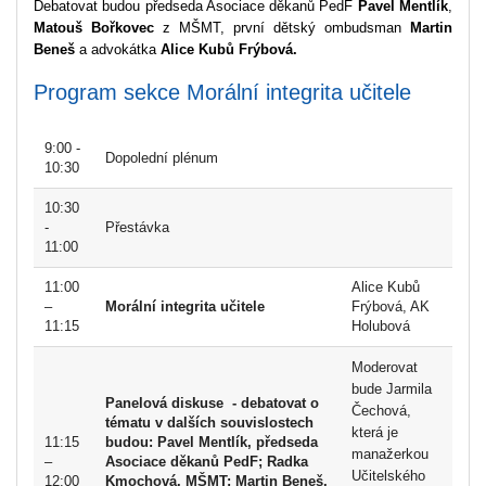
Debatovat budou předseda Asociace děkanů PedF
Pavel Mentlík
,
Matouš Bořkovec
z MŠMT, první dětský ombudsman
Martin
Beneš
a advokátka
Alice Kubů Frýbová.
Program sekce Morální integrita učitele
9:00 -
Dopolední plénum
10:30
10:30
-
Přestávka
11:00
11:00
Alice Kubů
–
Morální integrita učitele
Frýbová, AK
11:15
Holubová
Moderovat
bude Jarmila
Panelová diskuse - debatovat o
Čechová,
tématu v dalších souvislostech
která je
11:15
budou:
Pavel Mentlík
, předseda
manažerkou
–
Asociace děkanů PedF;
Radka
Učitelského
12:00
Kmochová, MŠMT;
Martin Beneš
,