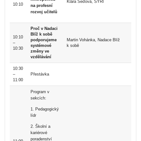
Klára Šeďová, SYRI
10:10
na profesní
rozvoj učitelů
Proč v Nadaci
Blíž k sobě
10:10
podporujeme
Martin Vohánka, Nadace Blíž
–
systémové
k sobě
10:30
změny ve
vzdělávání
10:30
–
Přestávka
11:00
Program v
sekcích:
1. Pedagogický
lídr
2. Školní a
kariérové
poradenství