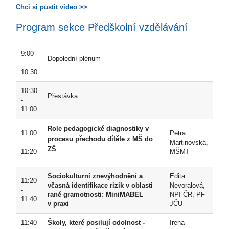
Chci si pustit video >>
Program sekce Předškolní vzdělávání
9:00
Dopolední plénum
-
10:30
10:30
Přestávka
-
11:00
Role pedagogické diagnostiky v
11:00
Petra
procesu přechodu dítěte z MŠ do
-
Martinovská,
ZŠ
11:20
MŠMT
Sociokulturní znevýhodnění a
Edita
11:20
včasná identifikace rizik v oblasti
Nevoralová,
-
rané gramotnosti: MiniMABEL
NPI ČR, PF
11:40
v praxi
JČU
11:40
Školy, které posilují odolnost -
Irena