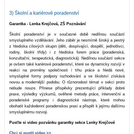
3) Školní a kariérové poradenství
Garantka - Lenka Krejčová, ZŠ Poznávání
Školní poradenství je v současné době nedílnou součástí
smysluplného vzdělávání. Jeho záběr je nesmírně široký a pestrý
z hlediska cílových skupin (děti, dospívající, dospělí, jednotlivci,
rodiny, školní třídy) i z hlediska forem práce (poradenská,
konzultační, terapeutická, diagnostická). Nedílnou součástí sekce
je ovšem také kariérové poradenství, které se dynamicky rozvíjí v
reakci na proměny společnosti i trhu práce a hledá nové,
smysluplné formy podpory rozhodování a ve školství získává
novou a modernější podobu. O různorodost témat v sekci proto
nebude nouze. Přinese příspěvky prezentující příklady dobré
praxe, výsledky výzkumů, ověřené metody práce, intervenční a
poradenské programy i diagnostické nástroje, které mohou
obohatit každodenní poradenskou praxi a přispět k jejímu dalšímu
smysluplnému rozvoji.
Pusťte si video pozvánku garantky sekce Lenky Krejčové
Chci si pustit video >>