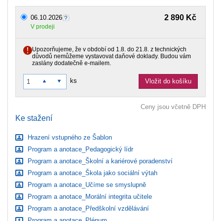
2 890 Kč
06.10.2026
V prodeji
Upozorňujeme, že v období od 1.8. do 21.8. z technických
důvodů nemůžeme vystavovat daňové doklady. Budou vám
zaslány dodatečně e-mailem.
ks
Vložit do košíku
Ceny jsou včetně DPH
Ke stažení
Hrazení vstupného ze Šablon
Program a anotace_Pedagogický lídr
Program a anotace_Školní a kariérové poradenství
Program a anotace_Škola jako sociální výtah
Program a anotace_Učíme se smyslupně
Program a anotace_Morální integrita učitele
Program a anotace_Předškolní vzdělávání
Program a anotace_Plénum