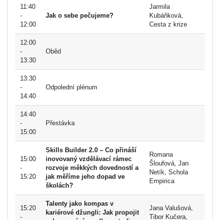
11:40
Jarmila
-
Jak o sebe pečujeme?
Kubáňková,
12:00
Cesta z krize
12:00
-
Oběd
13:30
13:30
-
Odpolední plénum
14:40
14:40
-
Přestávka
15:00
Skills Builder 2.0 – Co přináší
Romana
15:00
inovovaný vzdělávací rámec
Šloufová, Jan
-
rozvoje měkkých dovedností a
Netík, Schola
15:20
jak měříme jeho dopad ve
Empirica
školách?
Talenty jako kompas v
15:20
Jana Valušová,
kariérové džungli: Jak propojit
-
Tibor Kučera,