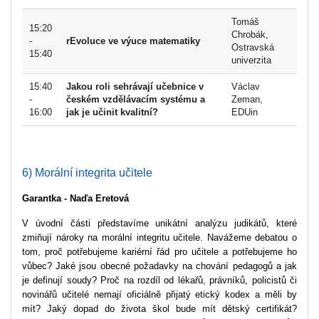
Tomáš
15:20
Chrobák,
-
rEvoluce ve výuce matematiky
Ostravská
15:40
univerzita
15:40
Jakou roli sehrávají učebnice v
Václav
-
českém vzdělávacím systému a
Zeman,
16:00
jak je učinit kvalitní?
EDUin
6) Morální integrita učitele
Garantka - Naďa Eretová
V úvodní části představíme unikátní analýzu judikátů, které
zmiňují nároky na morální integritu učitele. Navážeme debatou o
tom, proč potřebujeme kariérní řád pro učitele a potřebujeme ho
vůbec? Jaké jsou obecné požadavky na chování pedagogů a jak
je definují soudy? Proč na rozdíl od lékařů, právníků, policistů či
novinářů učitelé nemají oficiálně přijatý etický kodex a měli by
mít? Jaký dopad do života škol bude mít dětský certifikát?