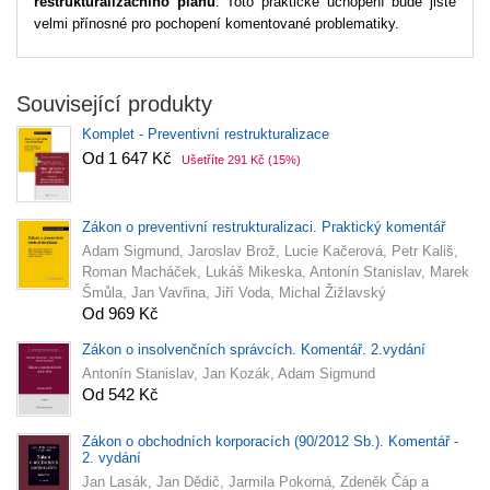
restrukturalizačního plánu
. Toto praktické uchopení bude jistě
velmi přínosné pro pochopení komentované problematiky.
Související produkty
Komplet - Preventivní restrukturalizace
Od 1 647 Kč
Ušetříte 291 Kč
(15%)
Zákon o preventivní restrukturalizaci. Praktický komentář
Adam Sigmund, Jaroslav Brož, Lucie Kačerová, Petr Kališ,
Roman Macháček, Lukáš Mikeska, Antonín Stanislav, Marek
Šmůla, Jan Vavřina, Jiří Voda, Michal Žižlavský
Od 969 Kč
Zákon o insolvenčních správcích. Komentář. 2.vydání
Antonín Stanislav, Jan Kozák, Adam Sigmund
Od 542 Kč
Zákon o obchodních korporacích (90/2012 Sb.). Komentář -
2. vydání
Jan Lasák, Jan Dědič, Jarmila Pokorná, Zdeněk Čáp a