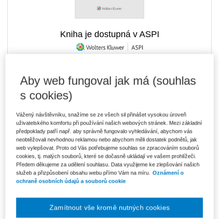
Kniha je dostupná v ASPI
Aby web fungoval jak má (souhlas
1 139 Kč
Tištěná kniha
Ušetříte 200 Kč
Skladem
- expedice do 2 pracovních dnů
s cookies)
DMOC 1 339 Kč
Vážený návštěvníku, snažíme se ze všech sil přinášet vysokou úroveň
969 Kč
E-kniha Smarteca
uživatelského komfortu při používání našich webových stránek. Mezi základní
V prodeji - ihned k dispozici
předpoklady patří např. aby správně fungovalo vyhledávání, abychom vás
Co je Smarteca?
neobtěžovali nevhodnou reklamou nebo abychom měli dostatek podnětů, jak
web vylepšovat. Proto od Vás potřebujeme souhlas se zpracováním souborů
cookies, tj. malých souborů, které se dočasně ukládají ve vašem prohlížeči.
1 624 Kč
Balíček - Tištěná kniha + E-kniha
Předem děkujeme za udělení souhlasu. Data využijeme ke zlepšování našich
Smarteca
Ušetříte 854 Kč
služeb a přizpůsobení obsahu webu přímo Vám na míru.
Oznámení o
DMOC 2 478 Kč
Skladem
- expedice do 2 pracovních dnů
ochraně osobních údajů a souborů cookie
Co je Smarteca?
Upozorňujeme, že v období od 1.8. do 21.8. z technických
Zamítnout vše kromě nutných cookies
důvodů nemůžeme vystavovat daňové doklady. Budou vám