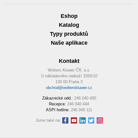
Eshop
Katalog
Typy produktů
Naše aplikace
Kontakt
Wolters Kluwer ČR, a.s.
U nákladového nádraží 3265/10
130 00 Praha 3
obchod@wolterskluwer.cz
Zákaznické odd.:
246 040 400
Recepce:
246 040 444
ASPI hotline:
246 040 111
Jsme také na: