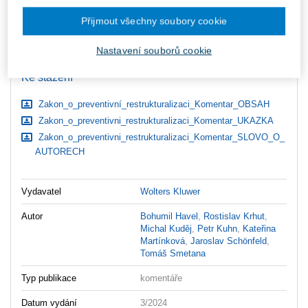
zaslány dodatečně e-mailem.
Přijmout všechny soubory cookie
ks
Vložit do košíku
Nastavení souborů cookie
Ceny jsou včetně DPH
Ke stažení
Zakon_o_preventivní_restrukturalizaci_Komentar_OBSAH
Zakon_o_preventivni_restrukturalizaci_Komentar_UKAZKA
Zakon_o_preventivni_restrukturalizaci_Komentar_SLOVO_O_
AUTORECH
Vydavatel
Wolters Kluwer
Autor
Bohumil Havel
,
Rostislav Krhut
,
Michal Kuděj
,
Petr Kuhn
,
Kateřina
Martínková
,
Jaroslav Schönfeld
,
Tomáš Smetana
Typ publikace
komentáře
Datum vydání
3/2024