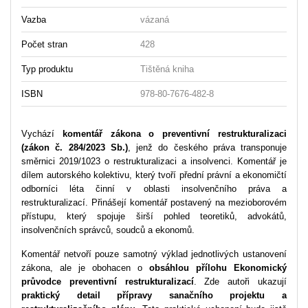
Vazba
vázaná
Počet stran
428
Typ produktu
Tištěná kniha
ISBN
978-80-7676-482-8
Vychází
komentář
zákona o preventivní restrukturalizaci
(zákon č. 284/2023 Sb.)
, jenž do českého práva transponuje
směrnici 2019/1023 o restrukturalizaci a insolvenci. Komentář je
dílem autorského kolektivu, který tvoří přední právní a ekonomičtí
odborníci léta činní v oblasti insolvenčního práva a
restrukturalizací. Přinášejí komentář postavený na mezioborovém
přístupu, který spojuje širší pohled teoretiků, advokátů,
insolvenčních správců, soudců a ekonomů.
Komentář netvoří pouze samotný výklad jednotlivých ustanovení
zákona, ale je obohacen o
obsáhlou přílohu Ekonomický
průvodce preventivní restrukturalizací
. Zde autoři ukazují
praktický detail přípravy sanačního projektu a