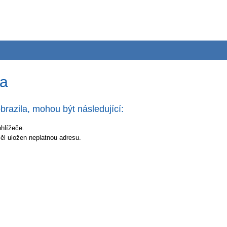
na
brazila, mohou být následující:
ohlížeče.
měl uložen neplatnou adresu.