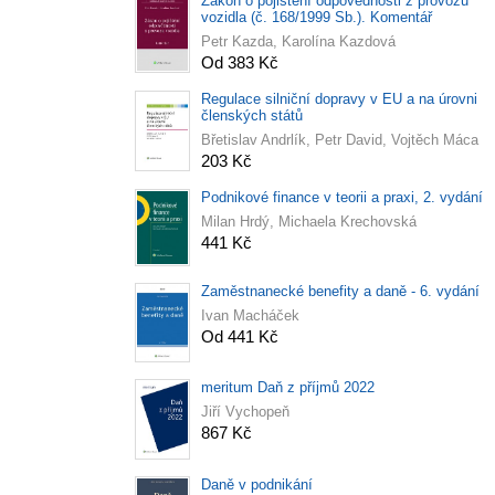
Zákon o pojištění odpovědnosti z provozu
vozidla (č. 168/1999 Sb.). Komentář
Petr Kazda, Karolína Kazdová
Od 383 Kč
Regulace silniční dopravy v EU a na úrovni
členských států
Břetislav Andrlík, Petr David, Vojtěch Máca
203 Kč
Podnikové finance v teorii a praxi, 2. vydání
Milan Hrdý, Michaela Krechovská
441 Kč
Zaměstnanecké benefity a daně - 6. vydání
Ivan Macháček
Od 441 Kč
meritum Daň z příjmů 2022
Jiří Vychopeň
867 Kč
Daně v podnikání