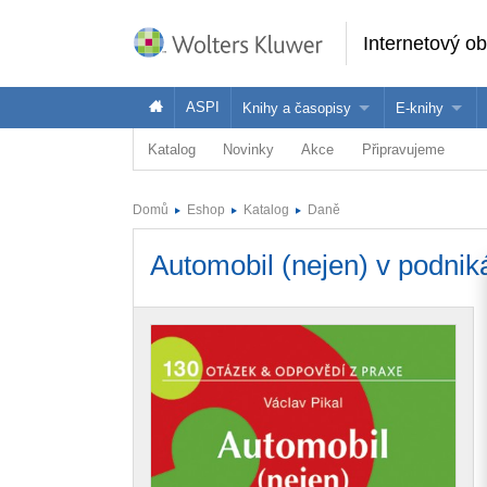
Internetový o
ASPI
Knihy a časopisy
E-knihy
Katalog
Novinky
Akce
Připravujeme
Knihy
Jak na naše
Časopisy
Koupit e-kni
Domů
Eshop
Katalog
Daně
Půjčit si e-k
Automobil (nejen) v podniká