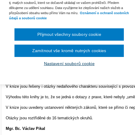
tj. malých souborů, které se dočasně ukládají ve vašem prohlížeči. Předem
děkujeme za udělení souhlasu. Data využijeme ke zlepšování našich služeb a
Typ produktu
E-kniha
přizpůsobení obsahu webu přímo Vám na míru.
Oznámení o ochraně osobních
údajů a souborů cookie
Formát
Smarteca
Ke s
ISBN
978-80-7478-706-5
Přijmout všechny soubory cookie
U
O
Zamítnout vše kromě nutných cookies
Hlavním tématem knihy je problematika spojená s pořízením a
používáním vozidel v souvislosti s podnikatelskou činností. Obsahuje 1
Nastavení souborů cookie
(autorek) ze státní i soukromé sféry. Velkým kladem této knihy je široké
spojené s používáním automobilů a dále cestovních náhrad (náhrada jízdn
z příjmů je velký prostor v knize věnován také otázkám týkajících se DPH
V knize jsou řešeny i otázky nedaňového charakteru související s provoze
Výhodou této knihy je to, že se jedná o dotazy z praxe, které nebyly „umě
V knize jsou uvedeny ustanovení některých zákonů, které se přímo či nep
Otázky jsou roztříděné do 16 tematických okruhů.
Mgr. Bc. Václav Pikal