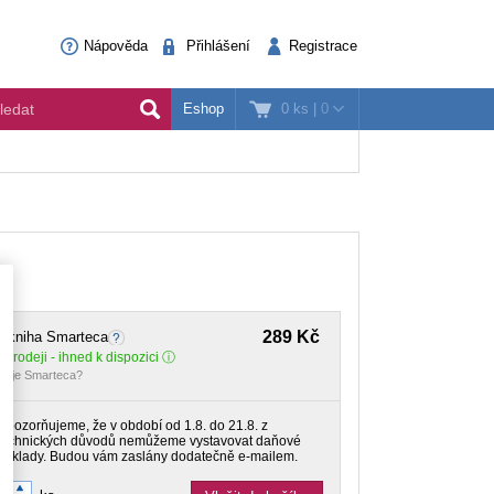
Nápověda
Přihlášení
Registrace
0 ks
|
0
Eshop
289 Kč
E-kniha Smarteca
 prodeji - ihned k dispozici
o je Smarteca?
Upozorňujeme, že v období od 1.8. do 21.8. z
technických důvodů nemůžeme vystavovat daňové
doklady. Budou vám zaslány dodatečně e-mailem.