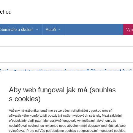
bchod
Semináře a školení
Autoři
 e-knihy?
Semináře a konference
Více o autorech Wolters Kluwer
hu
Školení ASPI, Libra a Praetor
PublishOne
nihu
ní, 4. aktualizované a rozšířené vydání
Aby web fungoval jak má (souhlas
Vydavatel
Wolters Kluwer
V
s cookies)
Autor
V. Pikal
C
Typ publikace
Otázky a odpovědi z praxe
Vážený návštěvníku, snažíme se ze všech sil přinášet vysokou úroveň
uživatelského komfortu při používání našich webových stránek. Mezi základní
předpoklady patří např. aby správně fungovalo vyhledávání, abychom vás
Datum vydání
3/2015
neobtěžovali nevhodnou reklamou nebo abychom měli dostatek podnětů, jak web
vylepšovat. Proto od Vás potřebujeme souhlas se zpracováním souborů cookies,
Počet stran
160