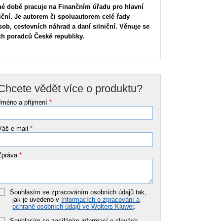
né době pracuje na Finančním úřadu pro hlavní
iční. Je autorem či spoluautorem celé řady
sob, cestovních náhrad a daní silniční. Věnuje se
h poradců České republiky.
Chcete vědět více o produktu?
Jméno a příjmení
*
Váš e-mail
*
Zpráva
*
Souhlasím se zpracováním osobních údajů tak,
jak je uvedeno v
Informacích o zpracování a
ochraně osobních údajů ve Wolters Kluwer
.
Souhlasím se zasíláním informací o slevách,