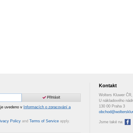
Kontakt
Wolters Kluwer ČR, 
Přihlásit
U nákladového nádr
130 00 Praha 3
 je uvedeno v
Informacích o zpracování a
obchod@woltersklu
ivacy Policy
and
Terms of Service
apply.
Jsme také na: