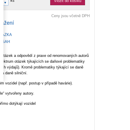
ks
Vložit do košíku
Ceny jsou včetně DPH
tažení
KÁZKA
BSAH
30 otázek a odpovědí z praxe od renomovaných autorů
 spektrum otázek týkajících se daňové problematiky
ích výdajů). Kromě problematiky týkající se daně
 a daně silniční.
m vozidel (např. postup v případě havárie).
le“ vytvořeny autory.
římo dotýkají vozidel