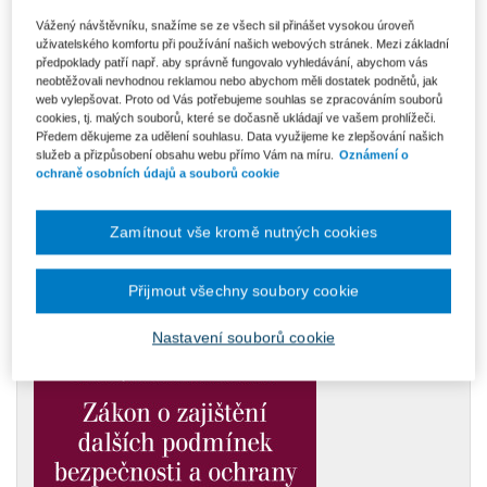
Vážený návštěvníku, snažíme se ze všech sil přinášet vysokou úroveň
uživatelského komfortu při používání našich webových stránek. Mezi základní
předpoklady patří např. aby správně fungovalo vyhledávání, abychom vás
neobtěžovali nevhodnou reklamou nebo abychom měli dostatek podnětů, jak
web vylepšovat. Proto od Vás potřebujeme souhlas se zpracováním souborů
Daňový systém ČR 2026
cookies, tj. malých souborů, které se dočasně ukládají ve vašem prohlížeči.
Přehledně zpracovaná publikace obsahuje celou řadu schémat,
Předem děkujeme za udělení souhlasu. Data využijeme ke zlepšování našich
tabulek, grafů a ilustrativních příkladů pro snadnější pochopení stále
služeb a přizpůsobení obsahu webu přímo Vám na míru.
Oznámení o
komplikovanějšího daňového systému České republiky. Velký důraz je
ochraně osobních údajů a souborů cookie
kladen na zobecnění a srozumitelnost textu,...
Od 506 Kč
Zamítnout vše kromě nutných cookies
Do košíku
Zobrazit
Přijmout všechny soubory cookie
Nastavení souborů cookie