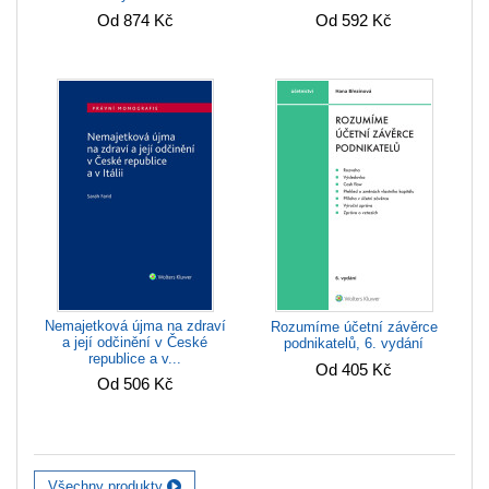
Od 874 Kč
Od 592 Kč
Nemajetková újma na zdraví
Rozumíme účetní závěrce
a její odčinění v České
podnikatelů, 6. vydání
republice a v...
Od 405 Kč
Od 506 Kč
Všechny produkty