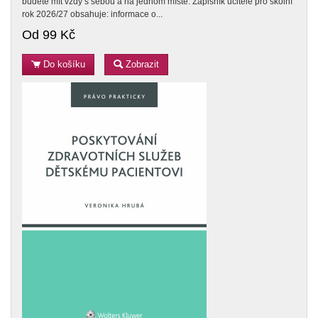
budete mít vždy s sebou a na jednom místě. Zápisník učitele pro školní
rok 2026/27 obsahuje: informace o...
Od 99 Kč
Do košíku
Zobrazit