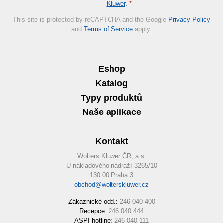
Kluwer
.
*
This site is protected by reCAPTCHA and the Google
Privacy Policy
and
Terms of Service
apply.
Eshop
Katalog
Typy produktů
Naše aplikace
Kontakt
Wolters Kluwer ČR, a.s.
U nákladového nádraží 3265/10
130 00 Praha 3
obchod@wolterskluwer.cz
Zákaznické odd.:
246 040 400
Recepce:
246 040 444
ASPI hotline:
246 040 111