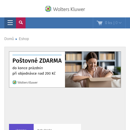
0 ks
|
0
Domů
Eshop