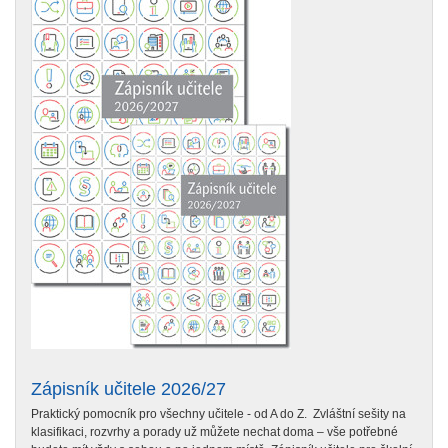
Zápisník učitele 2026/27
Praktický pomocník pro všechny učitele - od A do Z. Zvláštní sešity na
klasifikaci, rozvrhy a porady už můžete nechat doma – vše potřebné