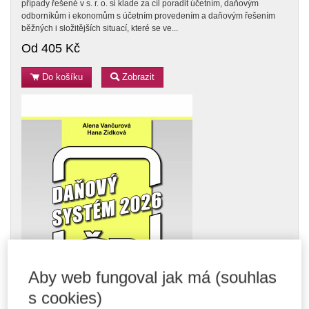
případy řešené v s. r. o. si klade za cíl poradit účetním, daňovým
odborníkům i ekonomům s účetním provedením a daňovým řešením
běžných i složitějších situací, které se ve...
Od 405 Kč
Do košíku
Zobrazit
Aby web fungoval jak má (souhlas
s cookies)