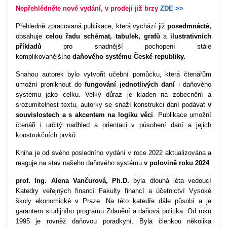
Nepřehlédněte nové vydání, v prodeji již brzy
ZDE >>
Přehledně zpracovaná publikace, která vychází již
posedmnácté,
obsahuje
celou řadu schémat, tabulek, grafů
a
ilustrativních
příkladů
pro snadnější pochopení stále
komplikovanějšího
daňového systému České republiky
.
Snahou autorek bylo vytvořit učební pomůcku, která čtenářům
umožní proniknout do
fungování jednotlivých daní
i daňového
systému jako celku. Velký důraz je kladen na zobecnění a
srozumitelnost textu, autorky se snaží konstrukci daní podávat
v
souvislostech a s akcentem na logiku věci
. Publikace umožní
čtenáři i určitý nadhled a orientaci v působení daní a jejich
konstrukčních prvků.
Kniha je od svého posledního vydání v roce 2022 aktualizována a
reaguje na stav našeho daňového systému
v polovině roku 2024
.
prof. Ing. Alena Vančurová, Ph.D.
byla dlouhá léta vedoucí
Katedry veřejných financí Fakulty financí a účetnictví Vysoké
školy ekonomické v Praze. Na této katedře dále působí a je
garantem studijního programu Zdanění a daňová politika. Od roku
1995 je rovněž daňovou poradkyní. Byla členkou několika