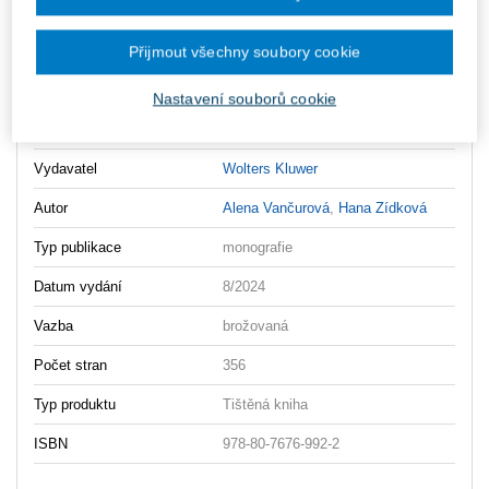
Danovy_system_CR_2024_OBSAH
Danovy_system_CR_2024_UVOD
Přijmout všechny soubory cookie
Danovy_system_CR_2024_UKAZKA
Nastavení souborů cookie
Danovy_system_CR_2024_UKAZKA2
Vydavatel
Wolters Kluwer
Autor
Alena Vančurová
,
Hana Zídková
Typ publikace
monografie
Datum vydání
8/2024
Vazba
brožovaná
Počet stran
356
Typ produktu
Tištěná kniha
ISBN
978-80-7676-992-2