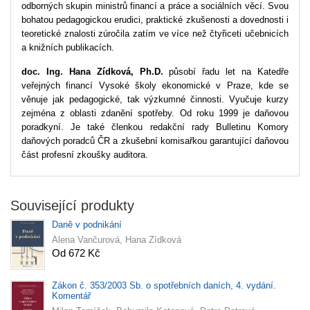
odborných skupin ministrů financí a práce a sociálních věcí. Svou
bohatou pedagogickou erudici, praktické zkušenosti a dovednosti i
teoretické znalosti zúročila zatím ve více než čtyřiceti učebnicích
a knižních publikacích.
doc. Ing. Hana Zídková, Ph.D.
působí řadu let na Katedře
veřejných financí Vysoké školy ekonomické v Praze, kde se
věnuje jak pedagogické, tak výzkumné činnosti. Vyučuje kurzy
zejména z oblasti zdanění spotřeby. Od roku 1999 je daňovou
poradkyní. Je také členkou redakční rady Bulletinu Komory
daňových poradců ČR a zkušební komisařkou garantující daňovou
část profesní zkoušky auditora.
Související produkty
Daně v podnikání
Alena Vančurová, Hana Zídková
Od 672 Kč
Zákon č. 353/2003 Sb. o spotřebních daních, 4. vydání.
Komentář