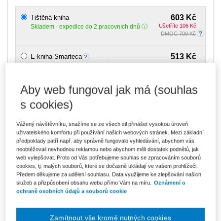
603 Kč
Tištěná kniha
Ušetříte 106 Kč
Skladem
- expedice do 2 pracovních dnů
DMOC 709 Kč
513 Kč
E-kniha Smarteca
V prodeji - ihned k dispozici
Co je Smarteca?
Aby web fungoval jak má (souhlas
860 Kč
Balíček - Tištěná kniha + E-kniha
s cookies)
Smarteca
Ušetříte 452 Kč
DMOC 1 312 Kč
Skladem
- expedice do 2 pracovních dnů
Co je Smarteca?
Vážený návštěvníku, snažíme se ze všech sil přinášet vysokou úroveň
uživatelského komfortu při používání našich webových stránek. Mezi základní
předpoklady patří např. aby správně fungovalo vyhledávání, abychom vás
Upozorňujeme, že v období od 1.8. do 21.8. z technických
neobtěžovali nevhodnou reklamou nebo abychom měli dostatek podnětů, jak
důvodů nemůžeme vystavovat daňové doklady. Budou vám
zaslány dodatečně e-mailem.
web vylepšovat. Proto od Vás potřebujeme souhlas se zpracováním souborů
cookies, tj. malých souborů, které se dočasně ukládají ve vašem prohlížeči.
Předem děkujeme za udělení souhlasu. Data využijeme ke zlepšování našich
ks
Vložit do košíku
služeb a přizpůsobení obsahu webu přímo Vám na míru.
Oznámení o
ochraně osobních údajů a souborů cookie
Ceny jsou včetně DPH
Ke stažení
Zamítnout vše kromě nutných cookies