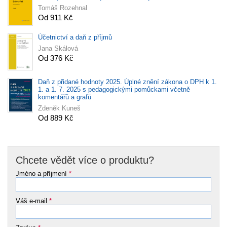
Tomáš Rozehnal
Od 911 Kč
Účetnictví a daň z příjmů
Jana Skálová
Od 376 Kč
Daň z přidané hodnoty 2025. Úplné znění zákona o DPH k 1.
1. a 1. 7. 2025 s pedagogickými pomůckami včetně
komentářů a grafů
Zdeněk Kuneš
Od 889 Kč
Chcete vědět více o produktu?
Jméno a příjmení
*
Váš e-mail
*