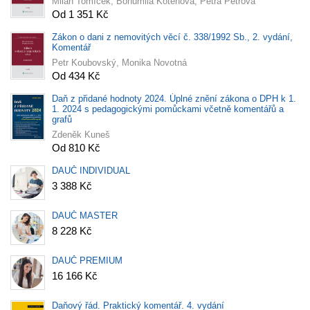
Milan Tomíček, Bohumila Kotenová, Petra Petrová
Od 1 351 Kč
Zákon o dani z nemovitých věcí č. 338/1992 Sb., 2. vydání,
Komentář
Petr Koubovský, Monika Novotná
Od 434 Kč
Daň z přidané hodnoty 2024. Úplné znění zákona o DPH k 1.
1. 2024 s pedagogickými pomůckami včetně komentářů a
grafů
Zdeněk Kuneš
Od 810 Kč
DAUČ INDIVIDUAL
3 388 Kč
DAUČ MASTER
8 228 Kč
DAUČ PREMIUM
16 166 Kč
Daňový řád. Praktický komentář. 4. vydání