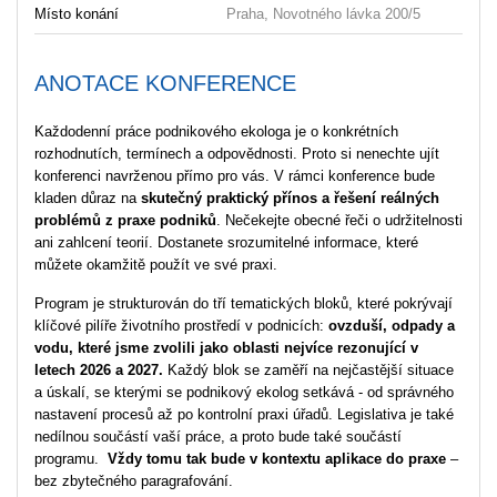
Místo konání
Praha, Novotného lávka 200/5
ANOTACE KONFERENCE
Každodenní práce podnikového ekologa je o konkrétních
rozhodnutích, termínech a odpovědnosti. Proto si nenechte ujít
konferenci navrženou přímo pro vás. V rámci konference bude
kladen důraz na
skutečný praktický přínos a řešení reálných
problémů z praxe podniků
. Nečekejte obecné řeči o udržitelnosti
ani zahlcení teorií. Dostanete srozumitelné informace, které
můžete okamžitě použít ve své praxi.
Program je strukturován do tří tematických bloků, které pokrývají
klíčové pilíře životního prostředí v podnicích:
ovzduší, odpady a
vodu, které jsme zvolili jako oblasti nejvíce rezonující v
letech 2026 a 2027.
Každý blok se zaměří na nejčastější situace
a úskalí, se kterými se podnikový ekolog setkává - od správného
nastavení procesů až po kontrolní praxi úřadů. Legislativa je také
nedílnou součástí vaší práce, a proto bude také součástí
programu.
Vždy tomu tak bude v kontextu aplikace do praxe
–
bez zbytečného paragrafování.