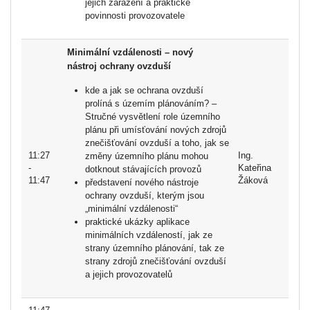
jejich zařazení a praktické
povinnosti provozovatele
Minimální vzdálenosti – nový
nástroj ochrany ovzduší
kde a jak se ochrana ovzduší
prolíná s územím plánováním? –
Stručné vysvětlení role územního
plánu při umísťování nových zdrojů
znečišťování ovzduší a toho, jak se
11:27
Ing.
změny územního plánu mohou
-
Kateřina
dotknout stávajících provozů
11:47
Žáková
představení nového nástroje
ochrany ovzduší, kterým jsou
„minimální vzdálenosti“
praktické ukázky aplikace
minimálních vzdáleností, jak ze
strany územního plánování, tak ze
strany zdrojů znečišťování ovzduší
a jejich provozovatelů