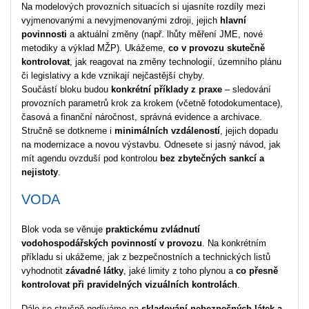
Na modelových provozních situacích si ujasníte rozdíly mezi
vyjmenovanými a nevyjmenovanými zdroji, jejich
hlavní
povinnosti
a aktuální změny (např. lhůty měření JME, nové
metodiky a výklad MŽP). Ukážeme,
co v provozu skutečně
kontrolovat
, jak reagovat na změny technologií, územního plánu
či legislativy a kde vznikají nejčastější chyby.
Součástí bloku budou
konkrétní příklady z praxe
– sledování
provozních parametrů krok za krokem (včetně fotodokumentace),
časová a finanční náročnost, správná evidence a archivace.
Stručně se dotkneme i
minimálních vzdáleností
, jejich dopadu
na modernizace a novou výstavbu. Odnesete si jasný návod, jak
mít agendu ovzduší pod kontrolou
bez zbytečných sankcí a
nejistoty
.
VODA
Blok voda se věnuje
praktickému zvládnutí
vodohospodářských povinností v provozu
. Na konkrétním
příkladu si ukážeme, jak z bezpečnostních a technických listů
vyhodnotit
závadné látky
, jaké limity z toho plynou a
co přesně
kontrolovat při pravidelných vizuálních kontrolách
.
Dále se stručně podíváme na
skladování nebezpečných látek a