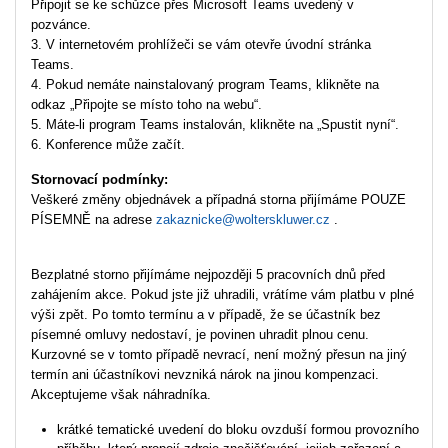
Připojit se ke schůzce přes Microsoft Teams uvedený v
pozvánce.
3. V internetovém prohlížeči se vám otevře úvodní stránka
Teams.
4. Pokud nemáte nainstalovaný program Teams, klikněte na
odkaz „Připojte se místo toho na webu“.
5. Máte-li program Teams instalován, klikněte na „Spustit nyní“.
6. Konference může začít.
Stornovací podmínky:
Veškeré změny objednávek a případná storna přijímáme POUZE
PÍSEMNĚ na adrese
zakaznicke@wolterskluwer.cz
.
Bezplatné storno přijímáme nejpozději 5 pracovních dnů před
zahájením akce. Pokud jste již uhradili, vrátíme vám platbu v plné
výši zpět. Po tomto termínu a v případě, že se účastník bez
písemné omluvy nedostaví, je povinen uhradit plnou cenu.
Kurzovné se v tomto případě nevrací, není možný přesun na jiný
termín ani účastníkovi nevzniká nárok na jinou kompenzaci.
Akceptujeme však náhradníka.
krátké tematické uvedení do bloku ovzduší formou provozního