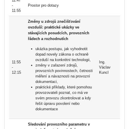
11:47
-
Prostor pro dotazy
11:55
Změny u zdrojů znečišťování
ovzduší: praktické ukázky ve
stávajících posudcích, provozních
řádech a rozhodnutích
ukázka postupu, jak vyhodnotit
dopad novely zákona o ochraně
ovzduší na konkrétní technologii,
11:55
Ing.
změny v zařazení zdrojů,
-
Václav
provozních povinnostech, četnosti
12:15
Kuncl
měření a návaznosti na provozní
dokumentaci,
praktické příklady, které pomohou
provozovateli poznat, co má ve
svém provozu zkontrolovat a kdy
řešit úpravu povolení nebo
dokumentace
Sledování provozního parametru v