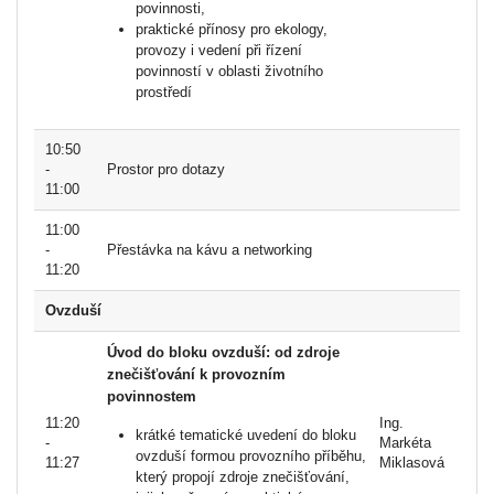
povinnosti,
praktické přínosy pro ekology,
provozy i vedení při řízení
povinností v oblasti životního
prostředí
10:50
-
Prostor pro dotazy
11:00
11:00
-
Přestávka na kávu a networking
11:20
Ovzduší
Úvod do bloku ovzduší: od zdroje
znečišťování k provozním
povinnostem
11:20
Ing.
krátké tematické uvedení do bloku
-
Markéta
ovzduší formou provozního příběhu,
11:27
Miklasová
který propojí zdroje znečišťování,