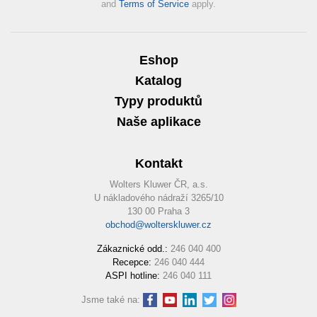
and
Terms of Service
apply.
Eshop
Katalog
Typy produktů
Naše aplikace
Kontakt
Wolters Kluwer ČR, a.s.
U nákladového nádraží 3265/10
130 00 Praha 3
obchod@wolterskluwer.cz
Zákaznické odd.:
246 040 400
Recepce:
246 040 444
ASPI hotline:
246 040 111
Jsme také na: