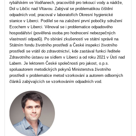
rybářském ve Vodňanech, pracoviště pro tekoucí vody a nádrže,
Dol u Libčic nad Vltavou. Zabýval se problematikou čištění
odpadních vod, pracoval v laboratořích Okresní hygienické
stanice v Liberci. Podílel se na založení první pobočky sdružení
Ecochem v Liberci. Věnoval se i problematice odpadového
hospodářství (pověřená osoba pro hodnocení nebezpečných
vlastností odpadů). Po sbírání zkušeností ve státní správě na
Státním fondu životního prostředí a České inspekci životního
prostředí se vrátil do zdravotnictví, kde zastával funkci ředitele
Zdravotního ústavu se sídlem v Liberci a od roku 2021 v Ústí nad
Labem. Je lektorem České společnosti pro jakost, o.p.s.
spoluautorem metodických pokynů Ministerstva životního
prostředí v problematice metod vzorkování a autorem odborných
článků zabývajících se vzorkováním odpadních vod.