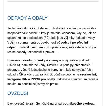
ODPADY A OBALY
Tento blok cílí na každodenní rozhodování v oblasti odpadového
hospodářství v podniku: kdy je materiál odpadem, kdy ne, jak se
uplatní zákon o odpadech (§ 2), kde jsou výjimky (odpadní vody,
VUŽ) a
co znamená odpovědnost původce i po předání
odpadu
. Interaktivní formou si ujasníte role, nejčastější omyly a
reálné dopady rozhodnutí z provozu.
Ukážeme
zásadní novinky a změny
– nový katalog odpadů
(11/2026), osmimístné kódy, DIWASS a principy přeshraniční
přepravy, včetně jednoduchého porovnání, kdy se vyplatí řešit
odpad v ČR a kdy v zahraničí. Stručně se dotkneme
vzorkování,
kategorie O/N a PPWR pro obaly
. Odnesete si minimum teorie a
maximum použitelné jistoty do praxe.
OVZDUŠÍ
Blok ovzduší je zaměřen čistě
na praxi podnikového ekologa
.