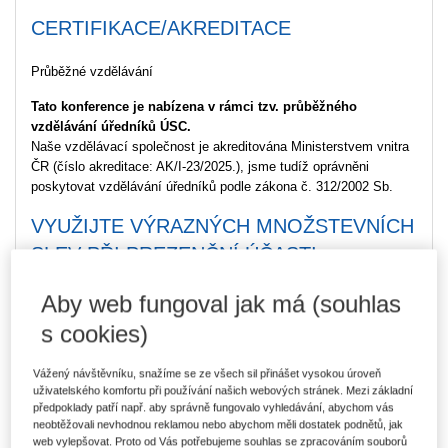
CERTIFIKACE/AKREDITACE
Průběžné vzdělávání
Tato konference je nabízena v rámci tzv. průběžného
vzdělávání úředníků ÚSC.
Naše vzdělávací společnost je akreditována Ministerstvem vnitra
ČR (číslo akreditace: AK/I-23/2025.), jsme tudíž oprávněni
poskytovat vzdělávání úředníků podle zákona č. 312/2002 Sb.
VYUŽIJTE VÝRAZNÝCH MNOŽSTEVNÍCH
SLEV PŘI PREZENČNÍ ÚČASTI
od 2 účastníků
sleva 30 %
Aby web fungoval jak má (souhlas
od 3 účastníků
sleva 40 %
s cookies)
Jedinou podmínkou je, že sleva platí v rámci jedné objednávky,
není možné postupně přidávat kolegy a žádat dodatečně slevu.
Vážený návštěvníku, snažíme se ze všech sil přinášet vysokou úroveň
uživatelského komfortu při používání našich webových stránek. Mezi základní
Kapacita pro prezenční účast je omezená. Rezervujte si své
předpoklady patří např. aby správně fungovalo vyhledávání, abychom vás
místo včas!
neobtěžovali nevhodnou reklamou nebo abychom měli dostatek podnětů, jak
web vylepšovat. Proto od Vás potřebujeme souhlas se zpracováním souborů