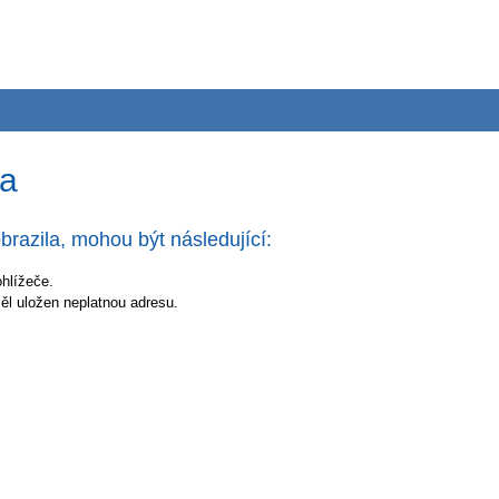
na
brazila, mohou být následující:
ohlížeče.
měl uložen neplatnou adresu.