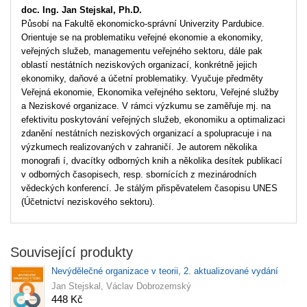
doc. Ing. Jan Stejskal, Ph.D.
Působí na Fakultě ekonomicko-správní Univerzity Pardubice.
Orientuje se na problematiku veřejné ekonomie a ekonomiky,
veřejných služeb, managementu veřejného sektoru, dále pak
oblastí nestátních neziskových organizací, konkrétně jejich
ekonomiky, daňové a účetní problematiky. Vyučuje předměty
Veřejná ekonomie, Ekonomika veřejného sektoru, Veřejné služby
a Neziskové organizace. V rámci výzkumu se zaměřuje mj. na
efektivitu poskytování veřejných služeb, ekonomiku a optimalizaci
zdanění nestátních neziskových organizací a spolupracuje i na
výzkumech realizovaných v zahraničí. Je autorem několika
monograﬁ í, dvacítky odborných knih a několika desítek publikací
v odborných časopisech, resp. sbornících z mezinárodních
vědeckých konferencí. Je stálým přispěvatelem časopisu UNES
(Účetnictví neziskového sektoru).
Související produkty
Nevýdělečné organizace v teorii, 2. aktualizované vydání
Jan Stejskal, Václav Dobrozemský
448 Kč