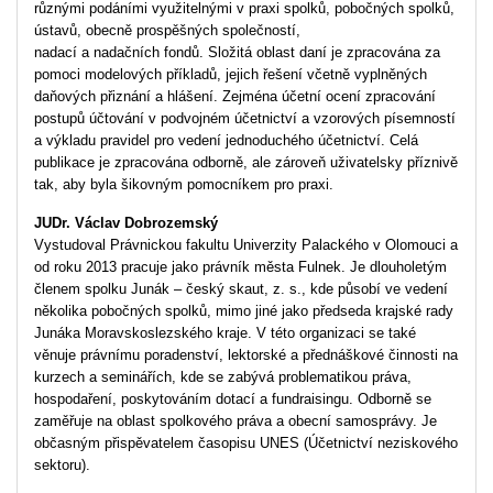
různými podáními využitelnými v praxi spolků, pobočných spolků,
ústavů, obecně prospěšných společností,
nadací a nadačních fondů. Složitá oblast daní je zpracována za
pomoci modelových příkladů, jejich řešení včetně vyplněných
daňových přiznání a hlášení. Zejména účetní ocení zpracování
postupů účtování v podvojném účetnictví a vzorových písemností
a výkladu pravidel pro vedení jednoduchého účetnictví. Celá
publikace je zpracována odborně, ale zároveň uživatelsky příznivě
tak, aby byla šikovným pomocníkem pro praxi.
JUDr. Václav Dobrozemský
Vystudoval Právnickou fakultu Univerzity Palackého v Olomouci a
od roku 2013 pracuje jako právník města Fulnek. Je dlouholetým
členem spolku Junák – český skaut, z. s., kde působí ve vedení
několika pobočných spolků, mimo jiné jako předseda krajské rady
Junáka Moravskoslezského kraje. V této organizaci se také
věnuje právnímu poradenství, lektorské a přednáškové činnosti na
kurzech a seminářích, kde se zabývá problematikou práva,
hospodaření, poskytováním dotací a fundraisingu. Odborně se
zaměřuje na oblast spolkového práva a obecní samosprávy. Je
občasným přispěvatelem časopisu UNES (Účetnictví neziskového
sektoru).