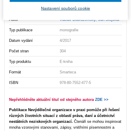
Nastavení souborů cookie
Vydavatel
Wolters Kluwer
Autor
Václav Dobrozemský
,
Jan Stejskal
Typ publikace
monografie
Datum vydání
4/2017
Počet stran
304
Typ produktu
E-kniha
Formát
Smarteca
ISBN
978-80-7552-477-5
Nepřehlédněte aktuální titul od stejného autora
ZDE >>
Publikace Nevýdělečné organizace v praxi pomůže při řešení
různých životních situací z oblastí práva, daní a účetnictví
nestátních neziskových organizací.
Čtenáři se mohou inspirovat
mnoha vzorovými stanovami, zápisy, vnitřními písemnostmi a