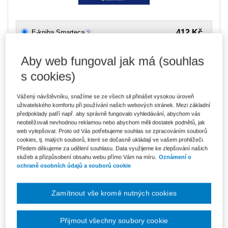
412 Kč
E-kniha Smarteca
V prodeji - ihned k dispozici
Co je Smarteca?
Aby web fungoval jak má (souhlas
s cookies)
Upozorňujeme, že v období od 1.8. do 21.8. z technických
důvodů nemůžeme vystavovat daňové doklady. Budou vám
zaslány dodatečně e-mailem.
Vážený návštěvníku, snažíme se ze všech sil přinášet vysokou úroveň
ks
uživatelského komfortu při používání našich webových stránek. Mezi základní
Vložit do košíku
předpoklady patří např. aby správně fungovalo vyhledávání, abychom vás
neobtěžovali nevhodnou reklamou nebo abychom měli dostatek podnětů, jak
web vylepšovat. Proto od Vás potřebujeme souhlas se zpracováním souborů
Ceny jsou včetně DPH
cookies, tj. malých souborů, které se dočasně ukládají ve vašem prohlížeči.
Ke stažení
Předem děkujeme za udělení souhlasu. Data využijeme ke zlepšování našich
služeb a přizpůsobení obsahu webu přímo Vám na míru.
Oznámení o
OBSAH_Nevydelecne_organizace_v_praxi_2vyd
ochraně osobních údajů a souborů cookie
UVOD_Nevydelecne_orgabizace_v_praxi_2vyd
UKAZKA1_NO_v_praxi_2vyd
Zamítnout vše kromě nutných cookies
UKAZKA2_NO_v_praxi_2vyd
UKAZKA3_NO_v_praxi_2vyd
Přijmout všechny soubory cookie