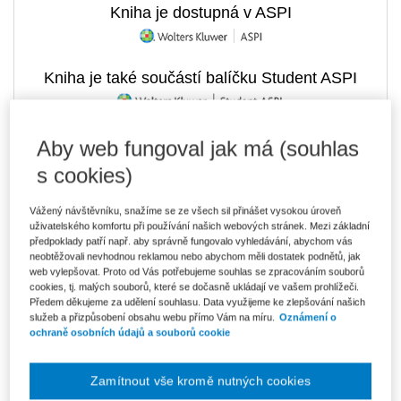
Kniha je dostupná v ASPI
Kniha je také součástí balíčku Student ASPI
Aby web fungoval jak má (souhlas
433 Kč
Tištěná kniha
s cookies)
Ušetříte 76 Kč
Skladem
- expedice do 2 pracovních dnů
DMOC 509 Kč
Vážený návštěvníku, snažíme se ze všech sil přinášet vysokou úroveň
uživatelského komfortu při používání našich webových stránek. Mezi základní
369 Kč
E-kniha Smarteca + soubory ke stažení
předpoklady patří např. aby správně fungovalo vyhledávání, abychom vás
V prodeji - ihned k dispozici
neobtěžovali nevhodnou reklamou nebo abychom měli dostatek podnětů, jak
Co je Smarteca?
web vylepšovat. Proto od Vás potřebujeme souhlas se zpracováním souborů
Kde najdu soubory e-knih?
cookies, tj. malých souborů, které se dočasně ukládají ve vašem prohlížeči.
Předem děkujeme za udělení souhlasu. Data využijeme ke zlepšování našich
služeb a přizpůsobení obsahu webu přímo Vám na míru.
Oznámení o
ochraně osobních údajů a souborů cookie
618 Kč
Balíček - Tištěná kniha + E-kniha
Smarteca + soubory ke stažení
Ušetříte 324 Kč
DMOC 942 Kč
Skladem
- expedice do 2 pracovních dnů
Zamítnout vše kromě nutných cookies
Co je Smarteca?