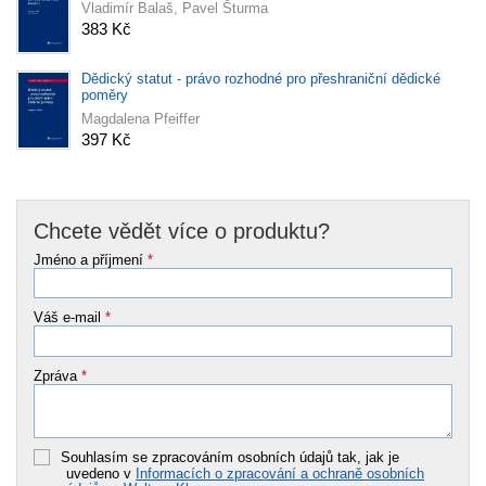
Vladimír Balaš, Pavel Šturma
383 Kč
Dědický statut - právo rozhodné pro přeshraniční dědické
poměry
Magdalena Pfeiffer
397 Kč
Chcete vědět více o produktu?
Jméno a příjmení
*
Váš e-mail
*
Zpráva
*
Souhlasím se zpracováním osobních údajů tak, jak je
uvedeno v
Informacích o zpracování a ochraně osobních