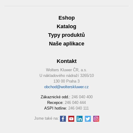
Eshop
Katalog
Typy produktů
Naše aplikace
Kontakt
Wolters Kluwer ČR, a.s.
U nákladového nádraží 3265/10
130 00 Praha 3
obchod@wolterskluwer.cz
Zákaznické odd.:
246 040 400
Recepce:
246 040 444
ASPI hotline:
246 040 111
Jsme také na: