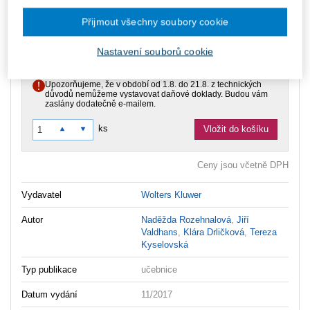
149 Kč
Půjčit si e-knihu online Smarteca
Přijmout všechny soubory cookie
měsíčně
V prodeji - ihned k dispozici
Co je Smarteca?
Nastavení souborů cookie
Co je pronájem Smarteca?
Upozorňujeme, že v období od 1.8. do 21.8. z technických
důvodů nemůžeme vystavovat daňové doklady. Budou vám
zaslány dodatečně e-mailem.
ks
Vložit do košíku
Ceny jsou včetně DPH
Vydavatel
Wolters Kluwer
Autor
Naděžda Rozehnalová
,
Jiří
Valdhans
,
Klára Drličková
,
Tereza
Kyselovská
Typ publikace
učebnice
Datum vydání
11/2017