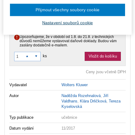
149 Kč
Půjčit si e-knihu online Smarteca
Přijmout všechny soubory cookie
měsíčně
V prodeji - ihned k dispozici
Co je Smarteca?
Nastavení souborů cookie
Co je pronájem Smarteca?
Upozorňujeme, že v období od 1.8. do 21.8. z technických
důvodů nemůžeme vystavovat daňové doklady. Budou vám
zaslány dodatečně e-mailem.
ks
Vložit do košíku
Ceny jsou včetně DPH
Vydavatel
Wolters Kluwer
Autor
Naděžda Rozehnalová
,
Jiří
Valdhans
,
Klára Drličková
,
Tereza
Kyselovská
Typ publikace
učebnice
Datum vydání
11/2017