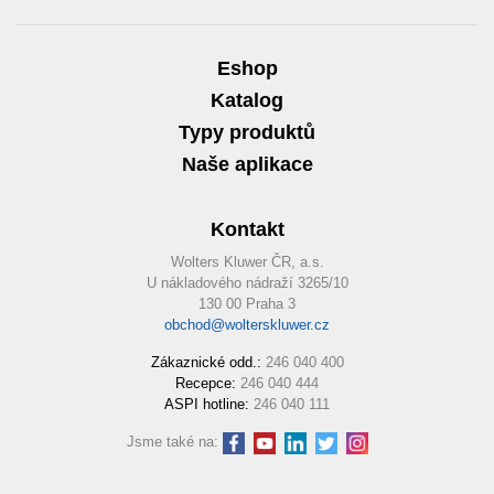
Eshop
Katalog
Typy produktů
Naše aplikace
Kontakt
Wolters Kluwer ČR, a.s.
U nákladového nádraží 3265/10
130 00 Praha 3
obchod@wolterskluwer.cz
Zákaznické odd.:
246 040 400
Recepce:
246 040 444
ASPI hotline:
246 040 111
Jsme také na: