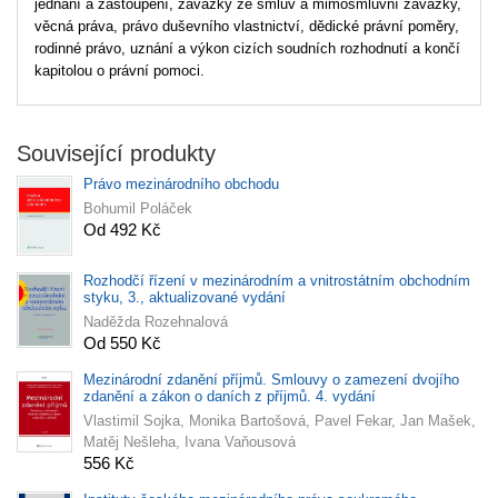
jednání a zastoupení, závazky ze smluv a mimosmluvní závazky,
věcná práva, právo duševního vlastnictví, dědické právní poměry,
rodinné právo, uznání a výkon cizích soudních rozhodnutí a končí
kapitolou o právní pomoci.
Související produkty
Právo mezinárodního obchodu
Bohumil Poláček
Od 492 Kč
Rozhodčí řízení v mezinárodním a vnitrostátním obchodním
styku, 3., aktualizované vydání
Naděžda Rozehnalová
Od 550 Kč
Mezinárodní zdanění příjmů. Smlouvy o zamezení dvojího
zdanění a zákon o daních z příjmů. 4. vydání
Vlastimil Sojka, Monika Bartošová, Pavel Fekar, Jan Mašek,
Matěj Nešleha, Ivana Vaňousová
556 Kč