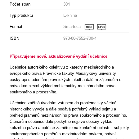
Počet stran
304
Typ produktu
E-kniha
Formát
Smarteca
ISBN
978-80-7552-700-4
Připravujeme nové, aktualizované vydání učebnice!
Učebnice autorského kolektivu z katedry mezinárodního a
evropského práva Právnické fakulty Masarykovy univerzity
poskytuje studentům právnických fakult a dalším zájemcům o
právo komplexní výklad problematiky mezinárodního práva
soukromého a procesního.
Učebnice začíná úvodním vstupem do problematiky včetně
historického vývoje a dále podává potřebný výklad pojmů a
přehled pramenů mezinárodního práva soukromého a procesního.
Čtenářům učebnice dále poskytne nejprve obecný výklad
kolizního práva a poté se zaměřuje na konkrétní oblasti – subjekty
soukromoprávních poměrů s mezinárodním prvkem, právní