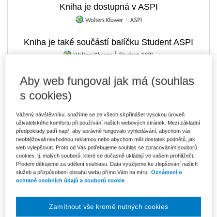
Kniha je dostupná v ASPI
Kniha je také součástí balíčku Student ASPI
Aby web fungoval jak má (souhlas
433 Kč
Tištěná kniha
s cookies)
Ušetříte 76 Kč
Skladem
- expedice do 2 pracovních dnů
DMOC 509 Kč
Vážený návštěvníku, snažíme se ze všech sil přinášet vysokou úroveň
uživatelského komfortu při používání našich webových stránek. Mezi základní
369 Kč
E-kniha Smarteca + soubory ke stažení
předpoklady patří např. aby správně fungovalo vyhledávání, abychom vás
V prodeji - ihned k dispozici
neobtěžovali nevhodnou reklamou nebo abychom měli dostatek podnětů, jak
Co je Smarteca?
web vylepšovat. Proto od Vás potřebujeme souhlas se zpracováním souborů
Kde najdu soubory e-knih?
cookies, tj. malých souborů, které se dočasně ukládají ve vašem prohlížeči.
Předem děkujeme za udělení souhlasu. Data využijeme ke zlepšování našich
služeb a přizpůsobení obsahu webu přímo Vám na míru.
Oznámení o
ochraně osobních údajů a souborů cookie
618 Kč
Balíček - Tištěná kniha + E-kniha
Smarteca + soubory ke stažení
Ušetříte 324 Kč
DMOC 942 Kč
Skladem
- expedice do 2 pracovních dnů
Zamítnout vše kromě nutných cookies
Co je Smarteca?