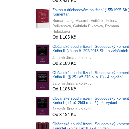
Od 3 497 Kč
Zákon o důchodovém pojištění (155/1995 Sb.)
Komentář
Roman Lang, Vladimír Voříšek, Helena
Pelikánová, Gabriela Pikorová, Romana
Holečková
Od 1 185 Kč
Občanské soudní řízení. Soudcovský koment
Kniha II (zákon č. 292/2013 Sb., o zvláštních
řízeních soudních) - 4. vydání
Jaromír Jirsa a kolektiv
Od 2 189 Kč
Občanské soudní řízení. Soudcovský koment
Kniha III (§ 251 až 376 o. s. ř.) - 4. vydání
Jaromír Jirsa a kolektiv
Od 1 185 Kč
Občanské soudní řízení. Soudcovský koment
Kniha I (§ 1 až 250l o. s. ř.) - 4. vydání
Jaromír Jirsa a kolektiv
Od 3 194 Kč
Občanské soudní řízení. Soudcovský koment
Komplet (kniha I až III) - 4. vydání