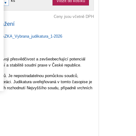
ks
Vložit do košíku
Ceny jsou včetně DPH
tažení
AZKA_Vybrana_judikatura_1-2026
 svoji přesvědčivost a zevšeobecňující potenciál
ní a stabilitě soudní praxe v České republice.
soudů. Je nepostradatelnou pomůckou soudců,
 práci. Judikatura uveřejňovaná v tomto časopise je
jších rozhodnutí Nejvyššího soudu, případně vrchních