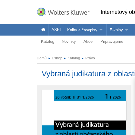
Internetový o
ASPI
Knihy a časopisy
E-knihy
Katalog
Novinky
Akce
Připravujeme
Knihy
Jak na naše
Časopisy
Koupit e-kni
Domů
Eshop
Katalog
Právo
Půjčit si e-k
Vybraná judikatura z oblas