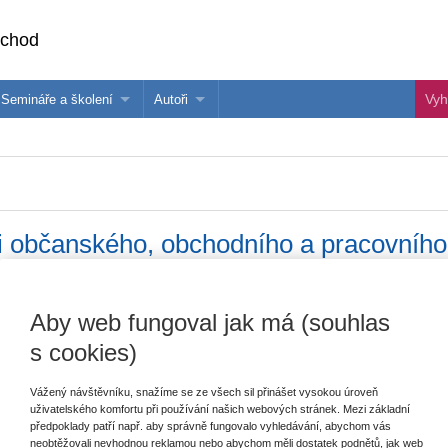
bchod
Semináře a školení
Autoři
 e-knihy?
Semináře a konference
Více o autorech Wolters Kluwer
hu
Školení ASPI, Libra a Praetor
PublishOne
nihu
ti občanského, obchodního a pracovního
Vydavatel
Wolters Kluwer
Aby web fungoval jak má (souhlas
V
Typ publikace
vybraná judikatura
J
s cookies)
Počet stran
64
Vážený návštěvníku, snažíme se ze všech sil přinášet vysokou úroveň
Periodicita
měsíčník
uživatelského komfortu při používání našich webových stránek. Mezi základní
předpoklady patří např. aby správně fungovalo vyhledávání, abychom vás
neobtěžovali nevhodnou reklamou nebo abychom měli dostatek podnětů, jak web
Typ produktu
E-časopis