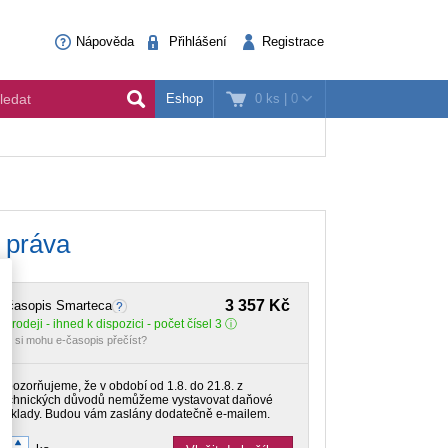
Nápověda
Přihlášení
Registrace
0 ks
|
0
Eshop
 práva
3 357 Kč
E-časopis Smarteca
 prodeji - ihned k dispozici - počet čísel 3
ak si mohu e-časopis přečíst?
Upozorňujeme, že v období od 1.8. do 21.8. z
technických důvodů nemůžeme vystavovat daňové
doklady. Budou vám zaslány dodatečně e-mailem.