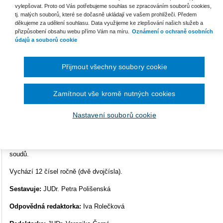
vylepšovat. Proto od Vás potřebujeme souhlas se zpracováním souborů cookies,
tj. malých souborů, které se dočasně ukládají ve vašem prohlížeči. Předem
ISSN
2788-3019
děkujeme za udělení souhlasu. Data využijeme ke zlepšování našich služeb a
přizpůsobení obsahu webu přímo Vám na míru.
Oznámení o ochraně osobních
Ke s
údajů a souborů cookie
Časopis od roku 2022 navazuje na předchozí periodikum
UK
Soudní judikatura – rozhodnutí soudů ČR z oblasti
Přijmout všechny soubory cookie
občanského, obchodního a pracovního práva
, který vycházel
v letech 1997–2021.
Zamítnout vše kromě nutných cookies
Časopis usiluje o to, aby cíleným výběrem soudních rozhodnutí, která pro
mají předpoklady být respektována obecnými soudy, přispěl ke sjednocová
Nastavení souborů cookie
Měsíčník patří k nejrozšířenějším periodikům uveřejňujícím rozhodnutí 
advokátů a všech právníků, kteří si uvědomují význam judikatury pro svou
vybírána soudci Nejvyššího soudu, a to z nejdůležitějších a nejzajímavě
soudů.
Vychází 12 čísel ročně (dvě dvojčísla).
Sestavuje:
JUDr. Petra Polišenská
Odpovědná redaktorka:
Iva Rolečková