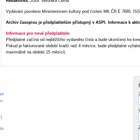
Redaktorka:
JUDr. Veronika Černá
Vydávání povoleno Ministerstvem kultury pod číslem MK ČR E 7685. IS
Archiv časopisu je předplatitelům přístupný v ASPI. Informace k akti
Informace pro nové předplatitele:
Předplatné začíná od nejbližšího vydaného čísla a bude ukončeno ke kon
Pokud je fakturované období kratší než 4 měsíce, bude předplatné vyfakt
maximálně na období 15 měsíců.
ní
iv
).
něk