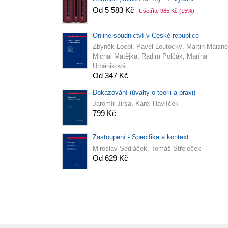
Od 5 583 Kč
Ušetříte 985 Kč
(15%)
Online soudnictví v České republice
Zbyněk Loebl, Pavel Loutocký, Martin Maisne
Michal Matějka, Radim Polčák, Marína
Urbániková
Od 347 Kč
Dokazování (úvahy o teorii a praxi)
Jaromír Jirsa, Karel Havlíček
799 Kč
Zastoupení - Specifika a kontext
Miroslav Sedláček, Tomáš Střeleček
Od 629 Kč