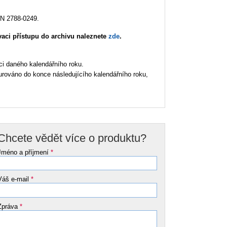
SN 2788-0249.
vaci přístupu do archivu naleznete
zde
.
ci daného kalendářního roku.
urováno do konce následujícího kalendářního roku,
Chcete vědět více o produktu?
Jméno a příjmení
*
Váš e-mail
*
Zpráva
*