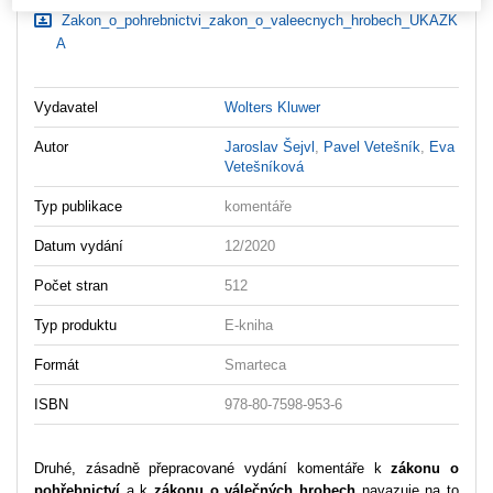
Zakon_o_pohrebnictvi_zakon_o_valeecnych_hrobech_UKAZK
A
Vydavatel
Wolters Kluwer
Autor
Jaroslav Šejvl
,
Pavel Vetešník
,
Eva
Vetešníková
Typ publikace
komentáře
Datum vydání
12/2020
Počet stran
512
Typ produktu
E-kniha
Formát
Smarteca
ISBN
978-80-7598-953-6
Druhé, zásadně přepracované vydání komentáře k
zákonu o
pohřebnictví
a k
zákonu o válečných hrobech
navazuje na to