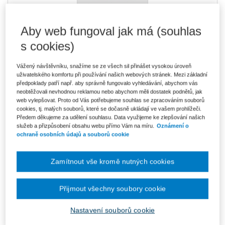
Aby web fungoval jak má (souhlas
Kniha je dostupná v ASPI
s cookies)
Vážený návštěvníku, snažíme se ze všech sil přinášet vysokou úroveň
uživatelského komfortu při používání našich webových stránek. Mezi základní
932 Kč
E-kniha Smarteca
předpoklady patří např. aby správně fungovalo vyhledávání, abychom vás
V prodeji - ihned k dispozici
neobtěžovali nevhodnou reklamou nebo abychom měli dostatek podnětů, jak
Co je Smarteca?
web vylepšovat. Proto od Vás potřebujeme souhlas se zpracováním souborů
cookies, tj. malých souborů, které se dočasně ukládají ve vašem prohlížeči.
Předem děkujeme za udělení souhlasu. Data využijeme ke zlepšování našich
Upozorňujeme, že v období od 1.8. do 21.8. z technických
služeb a přizpůsobení obsahu webu přímo Vám na míru.
Oznámení o
důvodů nemůžeme vystavovat daňové doklady. Budou vám
ochraně osobních údajů a souborů cookie
zaslány dodatečně e-mailem.
ks
Vložit do košíku
Zamítnout vše kromě nutných cookies
Ceny jsou včetně DPH
Přijmout všechny soubory cookie
Ke stažení
Nastavení souborů cookie
Zakon_o_pohrebnictvi_zakon_o_valeecnych_hrobech_OBSA
H