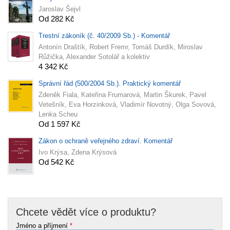
Jaroslav Šejvl
Od 282 Kč
Trestní zákoník (č. 40/2009 Sb.) - Komentář
Antonín Draštík, Robert Fremr, Tomáš Durdík, Miroslav
Růžička, Alexander Sotolář a kolektiv
4 342 Kč
Správní řád (500/2004 Sb.). Praktický komentář
Zdeněk Fiala, Kateřina Frumarová, Martin Škurek, Pavel
Vetešník, Eva Horzinková, Vladimír Novotný, Olga Sovová,
Lenka Scheu
Od 1 597 Kč
Zákon o ochraně veřejného zdraví. Komentář
Ivo Krýsa, Zdena Krýsová
Od 542 Kč
Chcete vědět více o produktu?
Jméno a příjmení
*