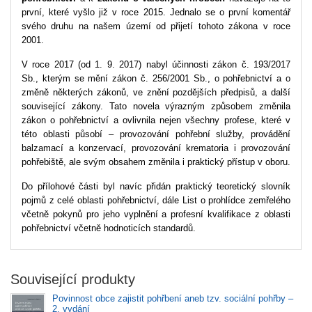
první, které vyšlo již v roce 2015. Jednalo se o první komentář
svého druhu na našem území od přijetí tohoto zákona v roce
2001.
V roce 2017 (od 1. 9. 2017) nabyl účinnosti zákon č. 193/2017
Sb., kterým se mění zákon č. 256/2001 Sb., o pohřebnictví a o
změně některých zákonů, ve znění pozdějších předpisů, a další
související zákony. Tato novela výrazným způsobem změnila
zákon o pohřebnictví a ovlivnila nejen všechny profese, které v
této oblasti působí – provozování pohřební služby, provádění
balzamací a konzervací, provozování krematoria i provozování
pohřebiště, ale svým obsahem změnila i praktický přístup v oboru.
Do přílohové části byl navíc přidán praktický teoretický slovník
pojmů z celé oblasti pohřebnictví, dále List o prohlídce zemřelého
včetně pokynů pro jeho vyplnění a profesní kvalifikace z oblasti
pohřebnictví včetně hodnoticích standardů.
Související produkty
Povinnost obce zajistit pohřbení aneb tzv. sociální pohřby –
2. vydání