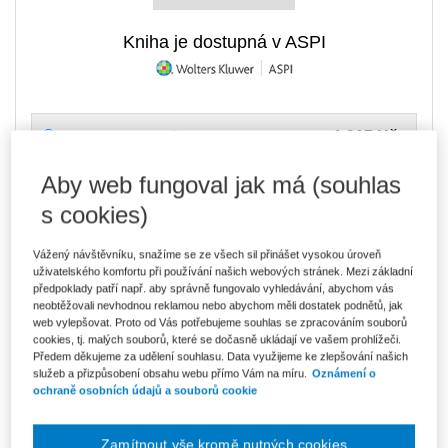
Kniha je dostupná v ASPI
1 207 Kč
E-kniha Smarteca
V prodeji - ihned k dispozici
Co je Smarteca?
Aby web fungoval jak má (souhlas
s cookies)
Upozorňujeme, že v období od 1.8. do 21.8. z technických
důvodů nemůžeme vystavovat daňové doklady. Budou vám
zaslány dodatečně e-mailem.
Vážený návštěvníku, snažíme se ze všech sil přinášet vysokou úroveň
uživatelského komfortu při používání našich webových stránek. Mezi základní
ks
Vložit do košíku
předpoklady patří např. aby správně fungovalo vyhledávání, abychom vás
neobtěžovali nevhodnou reklamou nebo abychom měli dostatek podnětů, jak
web vylepšovat. Proto od Vás potřebujeme souhlas se zpracováním souborů
Ceny jsou včetně DPH
cookies, tj. malých souborů, které se dočasně ukládají ve vašem prohlížeči.
Ke stažení
Předem děkujeme za udělení souhlasu. Data využijeme ke zlepšování našich
služeb a přizpůsobení obsahu webu přímo Vám na míru.
Oznámení o
ochraně osobních údajů a souborů cookie
Zakon_o_verejnem_zdravotnim_pojisteni_Komentar_OBSAH
Zakon_o_verejnem_zdravotnim_pojisteni_Komentar_UKAZKA
Zamítnout vše kromě nutných cookies