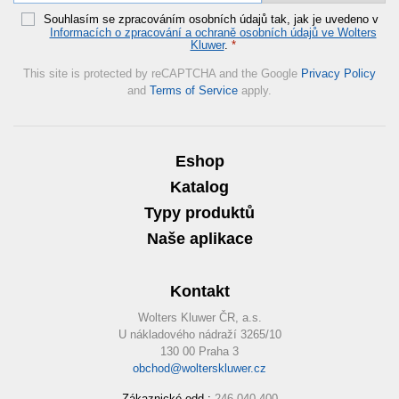
Souhlasím se zpracováním osobních údajů tak, jak je uvedeno v
Informacích o zpracování a ochraně osobních údajů ve Wolters
Kluwer
.
*
This site is protected by reCAPTCHA and the Google
Privacy Policy
and
Terms of Service
apply.
Eshop
Katalog
Typy produktů
Naše aplikace
Kontakt
Wolters Kluwer ČR, a.s.
U nákladového nádraží 3265/10
130 00 Praha 3
obchod@wolterskluwer.cz
Zákaznické odd.:
246 040 400