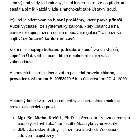
jeho výklad vždy jednoduchý, i s ohledem na to, že do předpisu
zasáhla téměř každá vláda a mnohokrát také Ústavní soud.
Výklad je orientován na
hlavní problémy, které praxe přináší
.
Autoři vycházejí ze systematiky zákona, který „balancuje na
pomezí veřejnoprávní a soukromoprávní regulace“, a snaží se
najít vždy
ústavně konformní závěr
.
Komentář
mapuje bohatou judikaturu
soudů všech stupňů,
zejména Ústavního soudu, která mnohokrát inspirovala i
zákonodárce.
V komentáři je zohledněna zatím poslední
novela zákona,
provedená zákonem č. 205/2020 Sb.
s účinností od 27. 4. 2020.
Autorský kolektiv je tvořen odborníky z oboru zdravotnického
práva s dlouholetou praxí:
Mgr. Bc. Michal Koščík, Ph.D.
– přednosta Ústavu ochrany a
podpory zdraví Lékařské fakulty Masarykovy univerzity
JUDr. Jaroslav Blatný
– právní úsek ústředí Všeobecné
zdravotní pojišťovny