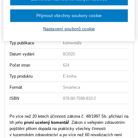
Vydavatel
Wolters Kluwer
Přijmout všechny soubory cookie
Autor
Michal Koščík
,
Jaroslav Blatný
,
Jakub Král
,
Filip Křepelka
,
Jaroslav
Nastavení souborů cookie
Stránský
Typ publikace
komentáře
Datum vydání
8/2020
Počet stran
624
Typ produktu
E-kniha
Formát
Smarteca
ISBN
978-80-7598-810-2
Po více než 20 letech účinnosti zákona č. 48/1997 Sb. přichází na
trh jeho
první ucelený komentář
. Zákon o veřejném zdravotním
pojištění přitom dopadá na prakticky všechny činnosti
v tuzemském zdravotnictví a po více než 60 novelizacích není