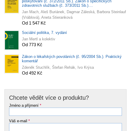
poskytování (č. 372/2011 Sb.). Zákon o specifických
zdravotních službách (č. 373/2011 Sb.)....
Jan Mach, Aleš Buriánek, Dagmar Záleská, Barbora Steinlauf
(Vráblová), Aneta Stieranková
Od 1 547 Kč
Sociální politika, 7. vydání
Jan Mertl a kolektiv
Od 773 Kč
Zákon o lékařských povoláních (č. 95/2004 Sb.). Praktický
komentář
Zdeněk Stuchlík, Štefan Rehák, Ivo Krýsa
Od 492 Kč
Chcete vědět více o produktu?
Jméno a příjmení
*
Váš e-mail
*