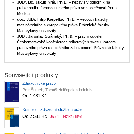
JUDr. Bc. Jakub Král, Ph.D.
– nezávislý odborník na
problematiku farmaceutického práva ve společnosti Porta
Medica
doc. JUDr. Filip Křepelka, Ph.D.
– vedoucí katedry
mezinárodního a evropského práva Právnické fakulty
Masarykovy univerzity
JUDr. Jaroslav Stránský, Ph.D.
– právní oddělení
Českomoravské konfederace odborových svazů, katedra
pracovního práva a sociálního zabezpečení Právnické fakulty
Masarykovy univerzity
Související produkty
Zdravotnické právo
Petr Šustek, Tomáš Holčapek a kolektiv
Od 1 431 Kč
Komplet - Zdravotní služby a právo
Od 2 531 Kč
Ušetříte 447 Kč
(15%)