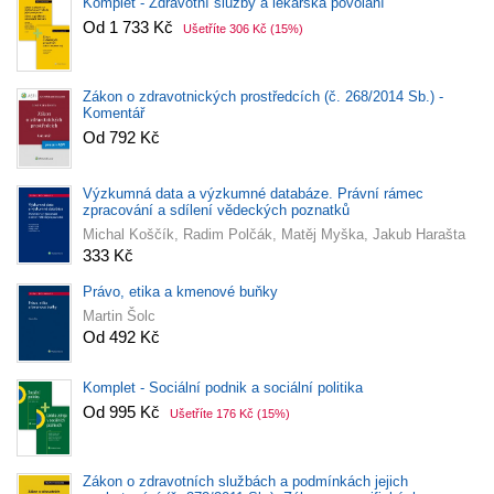
Komplet - Zdravotní služby a lékařská povolání
Od 1 733 Kč
Ušetříte 306 Kč
(15%)
Zákon o zdravotnických prostředcích (č. 268/2014 Sb.) -
Komentář
Od 792 Kč
Výzkumná data a výzkumné databáze. Právní rámec
zpracování a sdílení vědeckých poznatků
Michal Koščík, Radim Polčák, Matěj Myška, Jakub Harašta
333 Kč
Právo, etika a kmenové buňky
Martin Šolc
Od 492 Kč
Komplet - Sociální podnik a sociální politika
Od 995 Kč
Ušetříte 176 Kč
(15%)
Zákon o zdravotních službách a podmínkách jejich