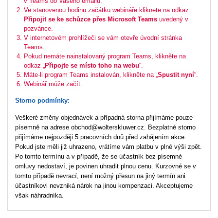
v Teams do Vašeho emailu.
Ve stanovenou hodinu začátku webináře kliknete na odkaz
Připojit se ke schůzce přes Microsoft Teams
uvedený v
pozvánce.
V internetovém prohlížeči se vám otevře úvodní stránka
Teams.
Pokud nemáte nainstalovaný program Teams, klikněte na
odkaz „
Připojte se místo toho na webu
“.
Máte-li program Teams instalován, klikněte na „
Spustit nyní
“.
Webinář může začít.
Storno podmínky:
Veškeré změny objednávek a případná storna přijímáme pouze
písemně na adrese obchod@wolterskluwer.cz. Bezplatné storno
přijímáme nejpozději 5 pracovních dnů před zahájením akce.
Pokud jste měli již uhrazeno, vrátíme vám platbu v plné výši zpět.
Po tomto termínu a v případě, že se účastník bez písemné
omluvy nedostaví, je povinen uhradit plnou cenu. Kurzovné se v
tomto případě nevrací, není možný přesun na jiný termín ani
účastníkovi nevzniká nárok na jinou kompenzaci. Akceptujeme
však náhradníka.