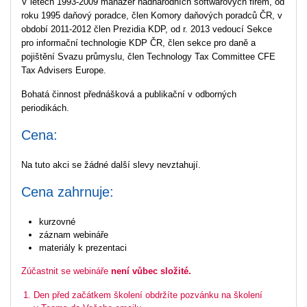
V letech 1993-2009 manažer nadnárodních softwarových firem, od
roku 1995 daňový poradce, člen Komory daňových poradců ČR, v
období 2011-2012 člen Prezidia KDP, od r. 2013 vedoucí Sekce
pro informační technologie KDP ČR, člen sekce pro daně a
pojištění Svazu průmyslu, člen Technology Tax Committee CFE
Tax Advisers Europe.
Bohatá činnost přednášková a publikační v odborných
periodikách.
Cena:
Na tuto akci se žádné další slevy nevztahují.
Cena zahrnuje:
kurzovné
záznam webináře
materiály k prezentaci
Zúčastnit se webináře
není vůbec složité.
Den před začátkem školení obdržíte pozvánku na školení