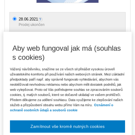
28.06.2021
Prodej ukončen
Aby web fungoval jak má (souhlas
Ceny jsou včetně DPH
s cookies)
Přednášející
Milan Vodička
Vážený návštěvníku, snažíme se ze všech sil přinášet vysokou úroveň
Typ akce
Webinář
uživatelského komfortu při používání našich webových stránek. Mezi základní
předpoklady patří např. aby správně fungovalo vyhledávání, abychom vás
Typ produktu
Školení
neobtěžovali nevhodnou reklamou nebo abychom měli dostatek podnětů, jak
web vylepšovat. Proto od Vás potřebujeme souhlas se zpracováním souborů
Datum
28.06.2021
cookies, tj. malých souborů, které se dočasně ukládají ve vašem prohlížeči.
Předem děkujeme za udělení souhlasu. Data využijeme ke zlepšování našich
Místo konání
ONLINE - Microsoft Teams
služeb a přizpůsobení obsahu webu přímo Vám na míru.
Oznámení o
ochraně osobních údajů a souborů cookie
Cíl webináře:
Zamítnout vše kromě nutných cookies