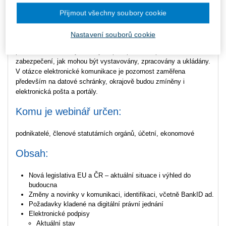
Seznámit posluchače s aktuální situací ohledně přechodu na
digitální písemnosti a komunikaci jak s orgány veřejné moci, tak i
Přijmout všechny soubory cookie
v soukromoprávním styku. Zabývá se otázkami, jakým způsobem
lze postupovat elektronicky za současného zajištění průkazné
Nastavení souborů cookie
identifikace účastníků. Jaké jsou požadavky na elektronické
písemnosti a doklady ve smyslu podepisování, pečetění a
zabezpečení, jak mohou být vystavovány, zpracovány a ukládány.
V otázce elektronické komunikace je pozornost zaměřena
především na datové schránky, okrajově budou zmíněny i
elektronická pošta a portály.
Komu je webinář určen:
podnikatelé, členové statutárních orgánů, účetní, ekonomové
Obsah:
Nová legislativa EU a ČR – aktuální situace i výhled do
budoucna
Změny a novinky v komunikaci, identifikaci, včetně BankID ad.
Požadavky kladené na digitální právní jednání
Elektronické podpisy
Aktuální stav