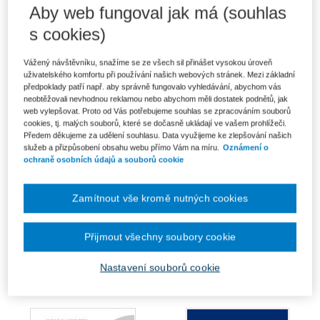
Aby web fungoval jak má (souhlas
Základní práva - svazek první
Komplet - Základní lidská práva
Důstojnost
s cookies)
Od 1 394 Kč
Od 773 Kč
Ušetříte 246 Kč
(15%)
Vážený návštěvníku, snažíme se ze všech sil přinášet vysokou úroveň
uživatelského komfortu při používání našich webových stránek. Mezi základní
předpoklady patří např. aby správně fungovalo vyhledávání, abychom vás
neobtěžovali nevhodnou reklamou nebo abychom měli dostatek podnětů, jak
web vylepšovat. Proto od Vás potřebujeme souhlas se zpracováním souborů
cookies, tj. malých souborů, které se dočasně ukládají ve vašem prohlížeči.
Předem děkujeme za udělení souhlasu. Data využijeme ke zlepšování našich
služeb a přizpůsobení obsahu webu přímo Vám na míru.
Oznámení o
ochraně osobních údajů a souborů cookie
Zamítnout vše kromě nutných cookies
Přijmout všechny soubory cookie
Právo na spravedlivý proces
Politická práva
Nastavení souborů cookie
860 Kč
Od 932 Kč