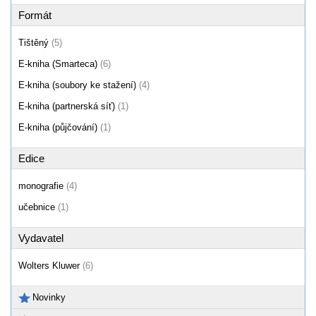
Formát
Tištěný
(5)
E-kniha (Smarteca)
(6)
E-kniha (soubory ke stažení)
(4)
E-kniha (partnerská síť)
(1)
E-kniha (půjčování)
(1)
Edice
monografie
(4)
učebnice
(1)
Vydavatel
Wolters Kluwer
(6)
Novinky