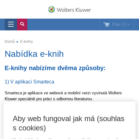
0 ks
|
0
Domů
E-knihy
Nabídka e-knih
E-knihy nabízíme dvěma způsoby:
1) V aplikaci Smarteca
Smarteca je aplikace ve webové a mobilní verzi vyvinutá Wolters
Kluwer speciálně pro práci s odbornou literaturou.
Mezi její výhody patří zejména možnost přizpůsobení čtecího módu,
možnost vkládat do textu e-knih vlastní poznámky a text barevně
Aby web fungoval jak má (souhlas
zvýrazňovat a zároveň sychronizovat tyto poznámky mezi jednotlivými
s cookies)
zařízeními, na kterých můžete aplikaci používat (PC, tablet, chytrý
telefon). Více informací o aplikaci Smarteca
naleznete zde
.