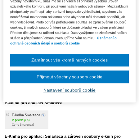
Vážený návštěvníku, snažíme se ze všech sil přinášet vysokou úroveň
2) Jako soubory do vlastních čteček (ve formátu ePub a
uživatelského komfortu při používání našich webových stránek. Mezi základní
Mobi)
předpoklady patří např. aby správně fungovalo vyhledávání, abychom vás
neobtěžovali nevhodnou reklamou nebo abychom měli dostatek podnětů, jak
web vylepšovat. Proto od Vás potřebujeme souhlas se zpracováním souborů
Soubory nabízíme k přímému stažení, po kterém si je můžete nahrát do
cookies, tj. malých souborů, které se dočasně ukládají ve vašem prohlížeči.
Vaši libovolné čtečky, tabletu, chytrého telefonu nebo PC. ePub
Předem děkujeme za udělení souhlasu. Data využijeme ke zlepšování našich
soubory patří ke standardním formátům, které podporuje většina čteček
služeb a přizpůsobení obsahu webu přímo Vám na míru.
Oznámení o
na trhu (např. PocketBook) a softwarů pro čtení E-knih (např. iBooks,
ochraně osobních údajů a souborů cookie
Calibre). Mobi soubory jsou formát určený zejména pro čtečky Amazon
Kindle. Od srpna 2022 se navíc i pro čtečky Kindle stal hlavním
podporovaným formátem ePub. Více informací o e-knihách nabízených
Zamítnout vše kromě nutných cookies
jako soubory pro stažení
naleznete zde
.
Většinu e-knih nabízíme oběma zmíněnými způsoby, některé
Přijmout všechny soubory cookie
pouze v aplikaci Smarteca. Informace o tom, jakým způsobem je
daná E-kniha nabízena, naleznete v našem eshopu na kartě
Nastavení souborů cookie
vybraného titulu. Níže uvádíme ukázku.
E-kniha pro aplikaci Smarteca
E-Kniha pro aplikaci Smarteca a zároveň soubory e-knih pro