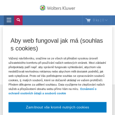
0 ks
|
0
Domů
Eshop
Nákupní košík
Aby web fungoval jak má (souhlas
Nákupní košík
s cookies)
V nákupním košíku nejsou žádné položky.
Vážený návštěvníku, snažíme se ze všech sil přinášet vysokou úroveň
uživatelského komfortu při používání našich webových stránek. Mezi základní
předpoklady patří např. aby správně fungovalo vyhledávání, abychom vás
neobtěžovali nevhodnou reklamou nebo abychom měli dostatek podnětů, jak
web vylepšovat. Proto od Vás potřebujeme souhlas se zpracováním souborů
cookies, tj. malých souborů, které se dočasně ukládají ve vašem prohlížeči.
Předem děkujeme za udělení souhlasu. Data využijeme ke zlepšování našich
služeb a přizpůsobení obsahu webu přímo Vám na míru.
Oznámení o
ochraně osobních údajů a souborů cookie
Přihlášení do newsletteru
Přihlásit
Zamítnout vše kromě nutných cookies
Souhlasím se zpracováním osobních údajů tak, jak je uvedeno v