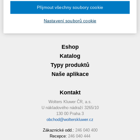
Informacích o zpracování a ochraně osobních údajů ve Wolters
Kluwer
.
*
Přijmout všechny soubory cookie
This site is protected by reCAPTCHA and the Google
Privacy Policy
Nastavení souborů cookie
and
Terms of Service
apply.
Eshop
Katalog
Typy produktů
Naše aplikace
Kontakt
Wolters Kluwer ČR, a.s.
U nákladového nádraží 3265/10
130 00 Praha 3
obchod@wolterskluwer.cz
Zákaznické odd.:
246 040 400
Recepce:
246 040 444