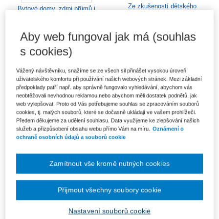
Ze zkušeností dětského
Bytové domy, zdroj příjmů i
psychologa
povinností
Od 232 Kč
Od 954 Kč
Aby web fungoval jak má (souhlas
s cookies)
Vážený návštěvníku, snažíme se ze všech sil přinášet vysokou úroveň
uživatelského komfortu při používání našich webových stránek. Mezi základní
předpoklady patří např. aby správně fungovalo vyhledávání, abychom vás
neobtěžovali nevhodnou reklamou nebo abychom měli dostatek podnětů, jak
web vylepšovat. Proto od Vás potřebujeme souhlas se zpracováním souborů
cookies, tj. malých souborů, které se dočasně ukládají ve vašem prohlížeči.
Předem děkujeme za udělení souhlasu. Data využijeme ke zlepšování našich
služeb a přizpůsobení obsahu webu přímo Vám na míru.
Oznámení o
ochraně osobních údajů a souborů cookie
Zamítnout vše kromě nutných cookies
Finanční gramotnost - Výpočty
Bilingvismus a interkulturní
v Excelu
komunikace
612 Kč
282 Kč
Přijmout všechny soubory cookie
Nastavení souborů cookie