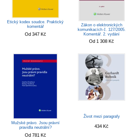
Etický kodex soudce. Praktický
Zákon o elektronických
komentář
komunikacích č. 127/2005.
Od 347 Kč
Komentář. 2. vydání
Od 1 308 Kč
Život mezi paragrafy
Mužské právo. Jsou právní
434 Kč
pravidla neutrální?
Od 781 Kč