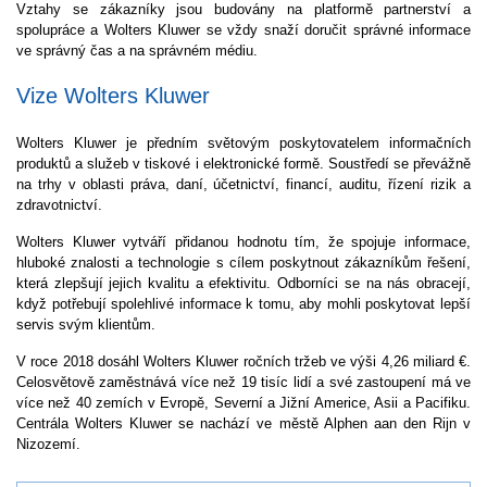
Vztahy se zákazníky jsou budovány na platformě partnerství a
spolupráce a Wolters Kluwer se vždy snaží doručit správné informace
ve správný čas a na správném médiu.
Vize Wolters Kluwer
Wolters Kluwer je předním světovým poskytovatelem informačních
produktů a služeb v tiskové i elektronické formě. Soustředí se převážně
na trhy v oblasti práva, daní, účetnictví, financí, auditu, řízení rizik a
zdravotnictví.
Wolters Kluwer vytváří přidanou hodnotu tím, že spojuje informace,
hluboké znalosti a technologie s cílem poskytnout zákazníkům řešení,
která zlepšují jejich kvalitu a efektivitu. Odborníci se na nás obracejí,
když potřebují spolehlivé informace k tomu, aby mohli poskytovat lepší
servis svým klientům.
V roce 2018 dosáhl Wolters Kluwer ročních tržeb ve výši 4,26 miliard €.
Celosvětově zaměstnává více než 19 tisíc lidí a své zastoupení má ve
více než 40 zemích v Evropě, Severní a Jižní Americe, Asii a Pacifiku.
Centrála Wolters Kluwer se nachází ve městě Alphen aan den Rijn v
Nizozemí.