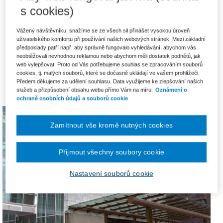
s cookies)
Jsme také na:
Vážený návštěvníku, snažíme se ze všech sil přinášet vysokou úroveň
Wolters Kluwer
je jedním z předních světových vydavatelů a
uživatelského komfortu při používání našich webových stránek. Mezi základní
poskytovatelů informačních produktů a služeb. Soustředí se hlavně na
předpoklady patří např. aby správně fungovalo vyhledávání, abychom vás
trhy v oblasti zdravotnictví, daní, účetnictví, korporátních služeb,
neobtěžovali nevhodnou reklamou nebo abychom měli dostatek podnětů, jak
finančních služeb, práva a regulace, vzdělávání. Wolters Kluwer
web vylepšovat. Proto od Vás potřebujeme souhlas se zpracováním souborů
celosvětově zaměstnává více než 19 tis. lidí po celém světě a své
cookies, tj. malých souborů, které se dočasně ukládají ve vašem prohlížeči.
zastoupení má po celé Evropě, Severní Americe, v Asii a Pacifiku.
Předem děkujeme za udělení souhlasu. Data využijeme ke zlepšování našich
služeb a přizpůsobení obsahu webu přímo Vám na míru.
Oznámení o
Centrála Wolters Kluwer se nachází v Alphen aan den Rijn v Nizozemí.
ochraně osobních údajů a souborů cookie
Zamítnout vše kromě nutných cookies
Přijmout všechny soubory cookie
Nastavení souborů cookie