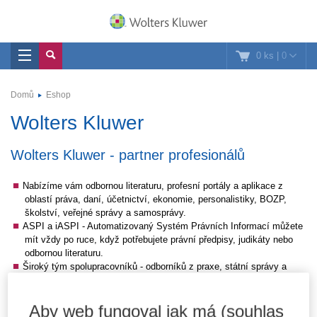
0 ks
|
0
Domů
Eshop
Wolters Kluwer
Wolters Kluwer - partner profesionálů
Nabízíme vám odbornou literaturu, profesní portály a aplikace z
oblastí práva, daní, účetnictví, ekonomie, personalistiky, BOZP,
školství, veřejné správy a samosprávy.
ASPI a iASPI - Automatizovaný Systém Právních Informací můžete
mít vždy po ruce, když potřebujete právní předpisy, judikáty nebo
odbornou literaturu.
Široký tým spolupracovníků - odborníků z praxe, státní správy a
vysokých škol v čele s redakční radou jsou zárukou kvalitních a
aktuálních informací.
Aby web fungoval jak má (souhlas