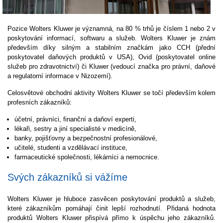
Pozice Wolters Kluwer je významná, na 80 % trhů je číslem 1 nebo 2 v
poskytování informací, softwaru a služeb. Wolters Kluwer je znám
především díky silným a stabilním značkám jako CCH (přední
poskytovatel daňových produktů v USA), Ovid (poskytovatel online
služeb pro zdravotnictví) či Kluwer (vedoucí značka pro právní, daňové
a regulatorní informace v Nizozemí).
Celosvětové obchodní aktivity Wolters Kluwer se točí především kolem
profesních zákazníků:
účetní, právníci, finanční a daňoví experti,
lékaři, sestry a jiní specialisté v medicíně,
banky, pojišťovny a bezpečnostní profesionálové,
učitelé, studenti a vzdělávací instituce,
farmaceutické společnosti, lékárníci a nemocnice.
Svých zákazníků si vážíme
Wolters Kluwer je hluboce zasvěcen poskytování produktů a služeb,
které zákazníkům pomáhají činit lepší rozhodnutí. Přidaná hodnota
produktů Wolters Kluwer přispívá přímo k úspěchu jeho zákazníků.