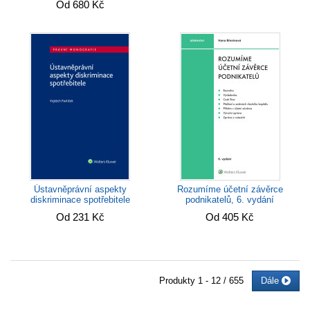
Od 680 Kč
Ústavněprávní aspekty
Rozumíme účetní závěrce
diskriminace spotřebitele
podnikatelů, 6. vydání
Od 231 Kč
Od 405 Kč
Produkty
1 - 12 / 655
Dále