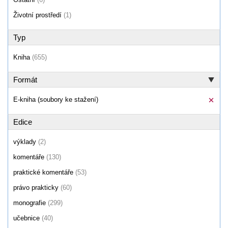
Životní prostředí
(1)
Typ
Kniha
(655)
Formát
E-kniha (soubory ke stažení)
Edice
výklady
(2)
komentáře
(130)
praktické komentáře
(53)
právo prakticky
(60)
monografie
(299)
učebnice
(40)