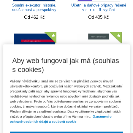
Soudní exekutor: historie,
Účetní a daňové případy řešené
současnost a perspektivy
v s. r. o., 9. vydání
Od 462 Kč
Od 405 Kč
Aby web fungoval jak má (souhlas
s cookies)
Vážený návštěvníku, snažíme se ze všech sil přinášet vysokou úroveň
uživatelského komfortu při používání našich webových stránek. Mezi základní
předpoklady patří např. aby správně fungovalo vyhledávání, abychom vás
neobtěžovali nevhodnou reklamou nebo abychom měli dostatek podnětů, jak
Nemajetková újma na zdraví a
Poskytování zdravotních služeb
web vylepšovat. Proto od Vás potřebujeme souhlas se zpracováním souborů
její odčinění v České republice a
dětskému pacientovi
cookies, tj. malých souborů, které se dočasně ukládají ve vašem prohlížeči.
v...
Od 246 Kč
Předem děkujeme za udělení souhlasu. Data využijeme ke zlepšování našich
Od 506 Kč
služeb a přizpůsobení obsahu webu přímo Vám na míru.
Oznámení o
ochraně osobních údajů a souborů cookie