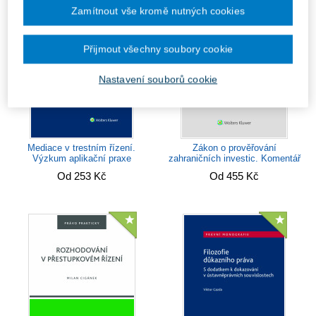
Zamítnout vše kromě nutných cookies
Přijmout všechny soubory cookie
Nastavení souborů cookie
Mediace v trestním řízení.
Zákon o prověřování
Výzkum aplikační praxe
zahraničních investic. Komentář
Od 253 Kč
Od 455 Kč