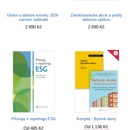
Účetní a daňové novinky 2026 -
Zaměstnanecké akcie a podíly
záznam webináře
daňovou optikou
2 890 Kč
2 690 Kč
Přístupy k reportingu ESG
Komplet - Bytové domy
Od 1 136 Kč
Od 485 Kč