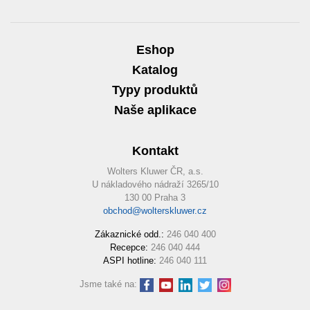
Eshop
Katalog
Typy produktů
Naše aplikace
Kontakt
Wolters Kluwer ČR, a.s.
U nákladového nádraží 3265/10
130 00 Praha 3
obchod@wolterskluwer.cz
Zákaznické odd.:
246 040 400
Recepce:
246 040 444
ASPI hotline:
246 040 111
Jsme také na: