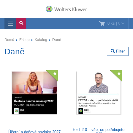
0 ks
|
0
Domů
Eshop
Katalog
Daně
Daně
Filter
EET 2.0 – vše, co potřebujete
Účetní a daňové novinky 2027