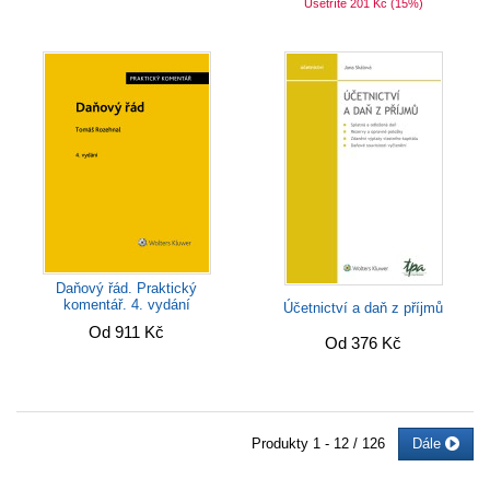
Ušetříte 201 Kč
(15%)
Daňový řád. Praktický
komentář. 4. vydání
Účetnictví a daň z příjmů
Od 911 Kč
Od 376 Kč
Produkty
1 - 12 / 126
Dále