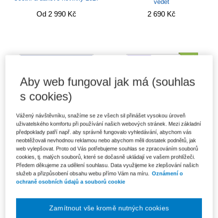
vědět
Od 2 990 Kč
2 690 Kč
Aby web fungoval jak má (souhlas
s cookies)
Vážený návštěvníku, snažíme se ze všech sil přinášet vysokou úroveň
uživatelského komfortu při používání našich webových stránek. Mezi základní
předpoklady patří např. aby správně fungovalo vyhledávání, abychom vás
neobtěžovali nevhodnou reklamou nebo abychom měli dostatek podnětů, jak
web vylepšovat. Proto od Vás potřebujeme souhlas se zpracováním souborů
cookies, tj. malých souborů, které se dočasně ukládají ve vašem prohlížeči.
Nevýdělečné organizace v praxi,
Účetní a daňové případy řešené
Předem děkujeme za udělení souhlasu. Data využijeme ke zlepšování našich
2., aktualizované vydání
v s. r. o., 9. vydání
služeb a přizpůsobení obsahu webu přímo Vám na míru.
Oznámení o
ochraně osobních údajů a souborů cookie
412 Kč
Od 405 Kč
Zamítnout vše kromě nutných cookies