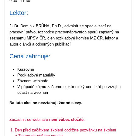
9:00 - 11:30
Lektor:
JUDr. Dominik BRŮHA, Ph.D., advokát se specializací na
pracovní právo, rozhodce pracovněprávních sporů zapsaný na
seznamu MPSV ČR, člen rozkladové komise MZ ČR, lektor a
autor článků a odborných publikací
Cena zahrnuje:
Kurzovné
Podkladové materiály
Záznam webináře
V případě zájmu zašleme elektronický certifikát potvrzující
účast na webináři
Na tuto akci se nevztahují žádné slevy.
Zúčastnit se webináře
není vůbec složité.
Den před začátkem školení obdržíte pozvánku na školení
v Teams do Vašeho emailu.