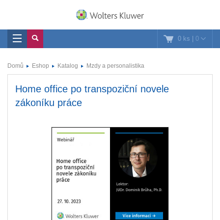
0 ks
|
0
Domů
Eshop
Katalog
Mzdy a personalistika
Home office po transpoziční novele
zákoníku práce