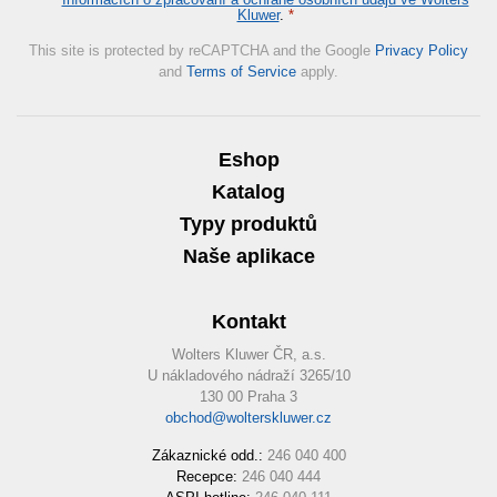
Kluwer
.
*
This site is protected by reCAPTCHA and the Google
Privacy Policy
and
Terms of Service
apply.
Eshop
Katalog
Typy produktů
Naše aplikace
Kontakt
Wolters Kluwer ČR, a.s.
U nákladového nádraží 3265/10
130 00 Praha 3
obchod@wolterskluwer.cz
Zákaznické odd.:
246 040 400
Recepce:
246 040 444