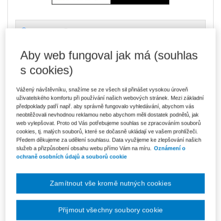
27.10.2023
Prodej ukončen
Aby web fungoval jak má (souhlas
s cookies)
Ceny jsou včetně DPH
Vážený návštěvníku, snažíme se ze všech sil přinášet vysokou úroveň
Přednášející
JUDr. Dominik Brůha, Ph.D.
uživatelského komfortu při používání našich webových stránek. Mezi základní
předpoklady patří např. aby správně fungovalo vyhledávání, abychom vás
neobtěžovali nevhodnou reklamou nebo abychom měli dostatek podnětů, jak
Typ akce
Webinář
web vylepšovat. Proto od Vás potřebujeme souhlas se zpracováním souborů
cookies, tj. malých souborů, které se dočasně ukládají ve vašem prohlížeči.
Typ produktu
Školení
Předem děkujeme za udělení souhlasu. Data využijeme ke zlepšování našich
služeb a přizpůsobení obsahu webu přímo Vám na míru.
Oznámení o
Datum
27.10.2023
ochraně osobních údajů a souborů cookie
Místo konání
ONLINE - Microsoft Teams
Zamítnout vše kromě nutných cookies
Webinář již proběhl. Jeho záznam si můžete pořídit
ZDE >>>
Přijmout všechny soubory cookie
Určeno pro: