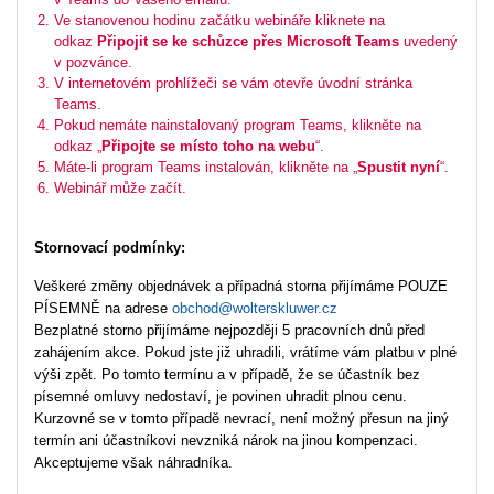
Ve stanovenou hodinu začátku webináře kliknete na
odkaz
Připojit se ke schůzce přes Microsoft Teams
uvedený
v pozvánce.
V internetovém prohlížeči se vám otevře úvodní stránka
Teams.
Pokud nemáte nainstalovaný program Teams, klikněte na
odkaz „
Připojte se místo toho na webu
“.
Máte-li program Teams instalován, klikněte na „
Spustit nyní
“.
Webinář může začít.
Stornovací podmínky:
Veškeré změny objednávek a případná storna přijímáme POUZE
PÍSEMNĚ na adrese
obchod@wolterskluwer.cz
Bezplatné storno přijímáme nejpozději 5 pracovních dnů před
zahájením akce. Pokud jste již uhradili, vrátíme vám platbu v plné
výši zpět. Po tomto termínu a v případě, že se účastník bez
písemné omluvy nedostaví, je povinen uhradit plnou cenu.
Kurzovné se v tomto případě nevrací, není možný přesun na jiný
termín ani účastníkovi nevzniká nárok na jinou kompenzaci.
Akceptujeme však náhradníka.