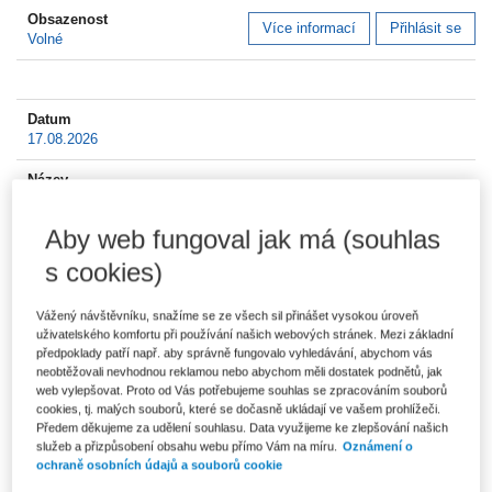
Více informací
Přihlásit se
Volné
17.08.2026
ASPI Nové Generace - JUDIKATURA a unikátní nástroje ASPI
Aby web fungoval jak má (souhlas
Více informací
Přihlásit se
Volné
s cookies)
Vážený návštěvníku, snažíme se ze všech sil přinášet vysokou úroveň
uživatelského komfortu při používání našich webových stránek. Mezi základní
předpoklady patří např. aby správně fungovalo vyhledávání, abychom vás
19.08.2026
neobtěžovali nevhodnou reklamou nebo abychom měli dostatek podnětů, jak
web vylepšovat. Proto od Vás potřebujeme souhlas se zpracováním souborů
cookies, tj. malých souborů, které se dočasně ukládají ve vašem prohlížeči.
ASPI Nové Generace – Advokát
Předem děkujeme za udělení souhlasu. Data využijeme ke zlepšování našich
služeb a přizpůsobení obsahu webu přímo Vám na míru.
Oznámení o
ochraně osobních údajů a souborů cookie
Více informací
Přihlásit se
Volné