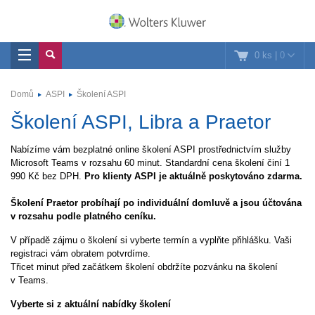
0 ks
|
0
Domů
ASPI
Školení ASPI
Školení ASPI, Libra a Praetor
Nabízíme vám bezplatné online školení ASPI prostřednictvím služby
Microsoft Teams v rozsahu 60 minut. Standardní cena školení činí 1
990 Kč bez DPH.
Pro klienty ASPI je aktuálně poskytováno zdarma.
Školení Praetor probíhají po individuální domluvě a jsou účtována
v rozsahu podle platného ceníku.
V případě zájmu o školení si vyberte termín a vyplňte přihlášku. Vaši
registraci vám obratem potvrdíme.
Třicet minut před začátkem školení obdržíte pozvánku na školení
v Teams.
Vyberte si z aktuální nabídky školení