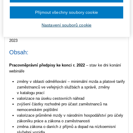
veřejnosti
Přijmout všechny soubory cookie
Cíl:
Nastavení souborů cookie
Seznámit účastníky s aktuální stavem pracovněprávních předpisů
na konci roku 2022 a výhledem předpokládaných změn pro rok
2023
Obsah:
Pracovněprávní předpisy ke konci r. 2022
– stav ke dni konání
webináře
změny v oblasti odměňování – minimální mzda a platové tarify
zaměstnanců ve veřejných službách a správě, změny
v katalogu prací
valorizace na úseku cestovních náhrad
zvýšení částky rozhodné pro účast zaměstnanců na
nemocenském pojištění
valorizace průměrné mzdy v národním hospodářství pro účely
zákoníku práce a zákona o zaměstnanosti
změna zákona o daních z příjmů a dopad na nízkoemisní
služební vozidla