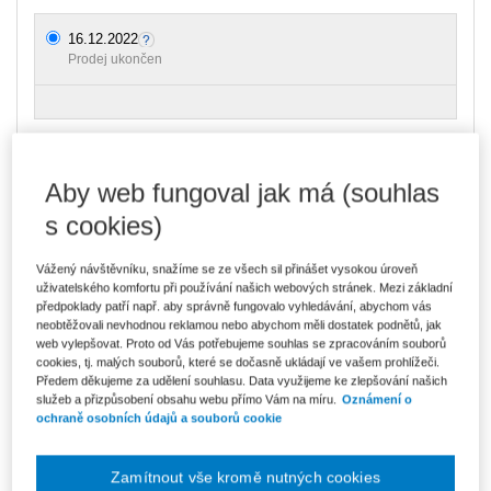
16.12.2022
Prodej ukončen
Ceny jsou včetně DPH
Aby web fungoval jak má (souhlas
Přednášející
JUDr. Dominik Brůha, Ph.D.
s cookies)
Typ akce
Webinář
Typ produktu
Školení
Vážený návštěvníku, snažíme se ze všech sil přinášet vysokou úroveň
uživatelského komfortu při používání našich webových stránek. Mezi základní
Datum
16.12.2022
předpoklady patří např. aby správně fungovalo vyhledávání, abychom vás
neobtěžovali nevhodnou reklamou nebo abychom měli dostatek podnětů, jak
web vylepšovat. Proto od Vás potřebujeme souhlas se zpracováním souborů
Místo konání
ONLINE - Microsoft Teams
cookies, tj. malých souborů, které se dočasně ukládají ve vašem prohlížeči.
Předem děkujeme za udělení souhlasu. Data využijeme ke zlepšování našich
služeb a přizpůsobení obsahu webu přímo Vám na míru.
Oznámení o
Určeno pro:
ochraně osobních údajů a souborů cookie
Vedoucí zaměstnance, personalisty, mzdové účetní, podnikové
Zamítnout vše kromě nutných cookies
právníky, odborové funkcionáře a další zájemce z řad odborné