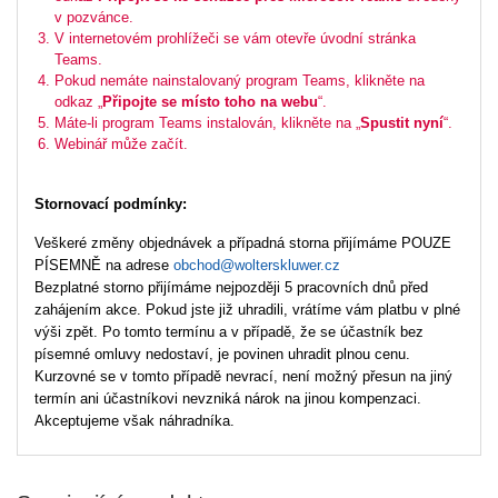
v pozvánce.
V internetovém prohlížeči se vám otevře úvodní stránka
Teams.
Pokud nemáte nainstalovaný program Teams, klikněte na
odkaz „
Připojte se místo toho na webu
“.
Máte-li program Teams instalován, klikněte na „
Spustit nyní
“.
Webinář může začít.
Stornovací podmínky:
Veškeré změny objednávek a případná storna přijímáme POUZE
PÍSEMNĚ na adrese
obchod@wolterskluwer.cz
Bezplatné storno přijímáme nejpozději 5 pracovních dnů před
zahájením akce. Pokud jste již uhradili, vrátíme vám platbu v plné
výši zpět. Po tomto termínu a v případě, že se účastník bez
písemné omluvy nedostaví, je povinen uhradit plnou cenu.
Kurzovné se v tomto případě nevrací, není možný přesun na jiný
termín ani účastníkovi nevzniká nárok na jinou kompenzaci.
Akceptujeme však náhradníka.