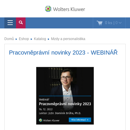
0 ks
|
0
Domů
Eshop
Katalog
Mzdy a personalistika
Pracovněprávní novinky 2023 - WEBINÁŘ