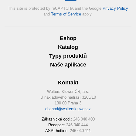
This site is protected by reCAPTCHA and the Google
Privacy Policy
and
Terms of Service
apply.
Eshop
Katalog
Typy produktů
Naše aplikace
Kontakt
Wolters Kluwer ČR, a.s.
U nákladového nádraží 3265/10
130 00 Praha 3
obchod@wolterskluwer.cz
Zákaznické odd.:
246 040 400
Recepce:
246 040 444
ASPI hotline:
246 040 111