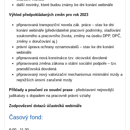
další novinky, které budou známy ke dni konání webináře
Výhled předpokládaných změn pro rok 2023
připravovaná transpoziční novela zák. práce – stav ke dni
konání webináře (předvídatelné pracovní podmínky, slaďování
soukromého a pracovního života, změny na úseku DPP, DPČ,
změny v doručování aj.)
právní úprava ochrany oznamovatelů – stav ke dni konání
webináře
připravovaná nová konstrukce tzv. otcovské dovolené
připravovaná změna zákona o státní sociální podpoře – tzv.
prarodičovská dovolená
připravovaný nový valorizační mechanismus minimální mzdy a
nejnižších úrovní zaručené mzdy
Příklady a poučení ze soudní praxe
- představení nejnovější
judikatury s dopadem na pracovně právní vztahy
Zodpovězení dotazů účastníků webináře
Časový fond:
9:00 - 11:30