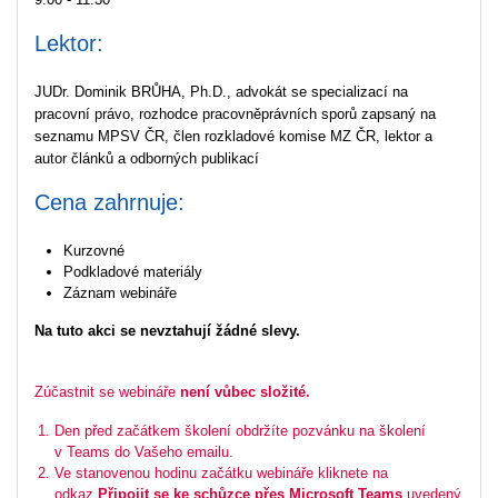
Lektor:
JUDr. Dominik BRŮHA, Ph.D., advokát se specializací na
pracovní právo, rozhodce pracovněprávních sporů zapsaný na
seznamu MPSV ČR, člen rozkladové komise MZ ČR, lektor a
autor článků a odborných publikací
Cena zahrnuje:
Kurzovné
Podkladové materiály
Záznam webináře
Na tuto akci se nevztahují žádné slevy.
Zúčastnit se webináře
není vůbec složité.
Den před začátkem školení obdržíte pozvánku na školení
v Teams do Vašeho emailu.
Ve stanovenou hodinu začátku webináře kliknete na
odkaz
Připojit se ke schůzce přes Microsoft Teams
uvedený