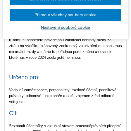
Některé změny z nedávné velké novely zákoníku práce ještě
nestihly nabýt účinnosti a MPSV již pracuje na další transpoziční
novele, která by měla být platná v polovině roku. Novele se
Přijmout všechny soubory cookie
nevyhne ani zákon o zaměstnanosti a změn se dočkají také
pracovnělékařské služby.
Nastavení souborů cookie
K tomu si připočtěte pravidelnou valorizaci náhrady mzdy za
ztrátu na výdělku, plánovaný zcela nový valorizační mechanizmus
minimální mzdy a máme tu pořádnou porci změna a novinek,
které nás v roce 2024 zcela jistě neminou.
Určeno pro:
Vedoucí zaměstnance, personalisty, mzdové účetní, podnikové
právníky, odborové funkcionáře a další zájemce z řad odborné
veřejnosti
Cíl:
Seznámit účastníky s aktuální stavem pracovněprávních předpisů