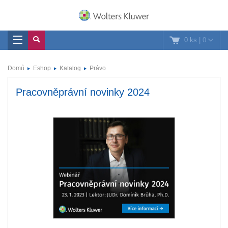
0 ks
|
0
Domů
Eshop
Katalog
Právo
Pracovněprávní novinky 2024