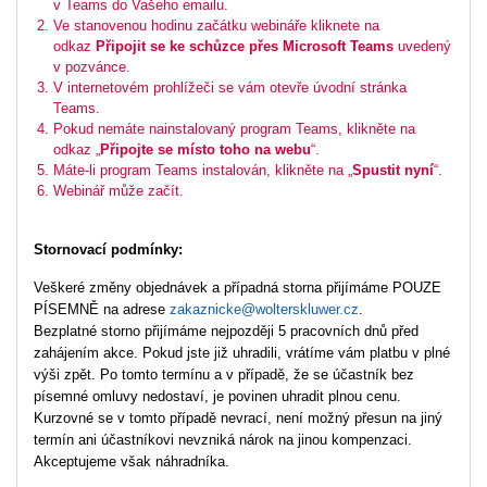
v Teams do Vašeho emailu.
Ve stanovenou hodinu začátku webináře kliknete na
odkaz
Připojit se ke schůzce přes Microsoft Teams
uvedený
v pozvánce.
V internetovém prohlížeči se vám otevře úvodní stránka
Teams.
Pokud nemáte nainstalovaný program Teams, klikněte na
odkaz „
Připojte se místo toho na webu
“.
Máte-li program Teams instalován, klikněte na „
Spustit nyní
“.
Webinář může začít.
Stornovací podmínky:
Veškeré změny objednávek a případná storna přijímáme POUZE
PÍSEMNĚ na adrese
zakaznicke@wolterskluwer.cz
.
Bezplatné storno přijímáme nejpozději 5 pracovních dnů před
zahájením akce. Pokud jste již uhradili, vrátíme vám platbu v plné
výši zpět. Po tomto termínu a v případě, že se účastník bez
písemné omluvy nedostaví, je povinen uhradit plnou cenu.
Kurzovné se v tomto případě nevrací, není možný přesun na jiný
termín ani účastníkovi nevzniká nárok na jinou kompenzaci.
Akceptujeme však náhradníka.