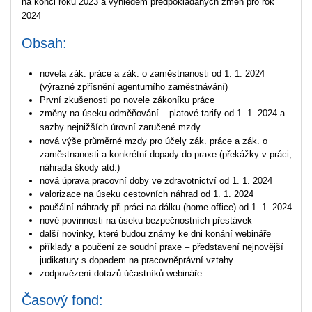
na konci roku 2023 a výhledem předpokládaných změn pro rok
2024
Obsah:
novela zák. práce a zák. o zaměstnanosti od 1. 1. 2024
(výrazné zpřísnění agenturního zaměstnávání)
První zkušenosti po novele zákoníku práce
změny na úseku odměňování – platové tarify od 1. 1. 2024 a
sazby nejnižších úrovní zaručené mzdy
nová výše průměrné mzdy pro účely zák. práce a zák. o
zaměstnanosti a konkrétní dopady do praxe (překážky v práci,
náhrada škody atd.)
nová úprava pracovní doby ve zdravotnictví od 1. 1. 2024
valorizace na úseku cestovních náhrad od 1. 1. 2024
paušální náhrady při práci na dálku (home office) od 1. 1. 2024
nové povinnosti na úseku bezpečnostních přestávek
další novinky, které budou známy ke dni konání webináře
příklady a poučení ze soudní praxe – představení nejnovější
judikatury s dopadem na pracovněprávní vztahy
zodpovězení dotazů účastníků webináře
Časový fond: