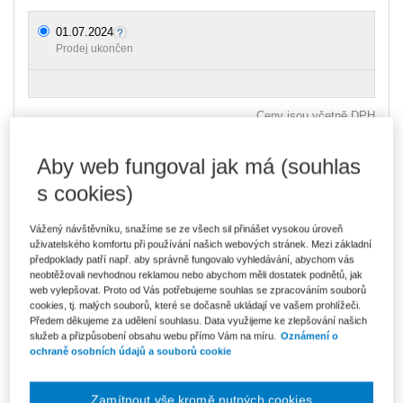
01.07.2024
Prodej ukončen
Ceny jsou včetně DPH
Přednášející
JUDr. Dominik Brůha, Ph.D.
Aby web fungoval jak má (souhlas
Typ akce
Webinář
s cookies)
Typ produktu
Školení
Vážený návštěvníku, snažíme se ze všech sil přinášet vysokou úroveň
uživatelského komfortu při používání našich webových stránek. Mezi základní
Datum
01.07.2024
předpoklady patří např. aby správně fungovalo vyhledávání, abychom vás
neobtěžovali nevhodnou reklamou nebo abychom měli dostatek podnětů, jak
Místo konání
ONLINE - Microsoft Teams
web vylepšovat. Proto od Vás potřebujeme souhlas se zpracováním souborů
cookies, tj. malých souborů, které se dočasně ukládají ve vašem prohlížeči.
Předem děkujeme za udělení souhlasu. Data využijeme ke zlepšování našich
Webinář se již konal. Jeho záznam
služeb a přizpůsobení obsahu webu přímo Vám na míru.
Oznámení o
ochraně osobních údajů a souborů cookie
můžete zakoupit
ZDE.
Zamítnout vše kromě nutných cookies