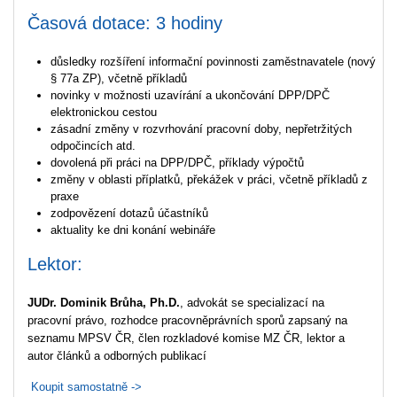
Časová dotace: 3 hodiny
důsledky rozšíření informační povinnosti zaměstnavatele (nový
§ 77a ZP), včetně příkladů
novinky v možnosti uzavírání a ukončování DPP/DPČ
elektronickou cestou
zásadní změny v rozvrhování pracovní doby, nepřetržitých
odpočincích atd.
dovolená při práci na DPP/DPČ, příklady výpočtů
změny v oblasti příplatků, překážek v práci, včetně příkladů z
praxe
zodpovězení dotazů účastníků
aktuality ke dni konání webináře
Lektor:
JUDr. Dominik Brůha, Ph.D.
, advokát se specializací na
pracovní právo, rozhodce pracovněprávních sporů zapsaný na
seznamu MPSV ČR, člen rozkladové komise MZ ČR, lektor a
autor článků a odborných publikací
Koupit samostatně ->