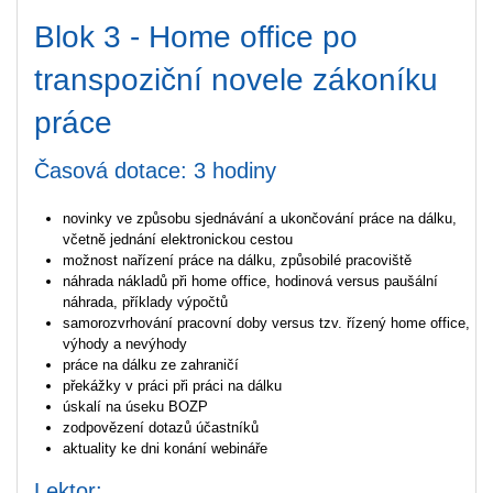
Blok 3 - Home office po
transpoziční novele zákoníku
práce
Časová dotace: 3 hodiny
novinky ve způsobu sjednávání a ukončování práce na dálku,
včetně jednání elektronickou cestou
možnost nařízení práce na dálku, způsobilé pracoviště
náhrada nákladů při home office, hodinová versus paušální
náhrada, příklady výpočtů
samorozvrhování pracovní doby versus tzv. řízený home office,
výhody a nevýhody
práce na dálku ze zahraničí
překážky v práci při práci na dálku
úskalí na úseku BOZP
zodpovězení dotazů účastníků
aktuality ke dni konání webináře
Lektor: