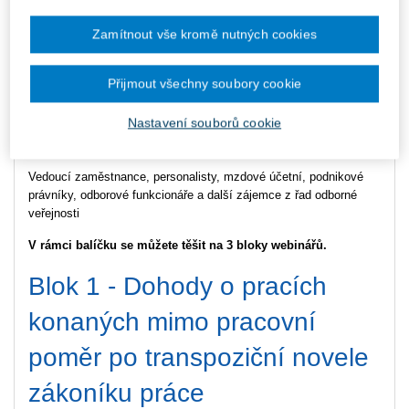
Home office po transpoziční novele zákoníku práce -
ZÁZNAM
Zamítnout vše kromě nutných cookies
Typ produktu
Online
Přijmout všechny soubory cookie
Nastavení souborů cookie
Komu jsou webináře určeny
Vedoucí zaměstnance, personalisty, mzdové účetní, podnikové
právníky, odborové funkcionáře a další zájemce z řad odborné
veřejnosti
V rámci balíčku se můžete těšit na 3 bloky webinářů.
Blok 1 - Dohody o pracích
konaných mimo pracovní
poměr po transpoziční novele
zákoníku práce