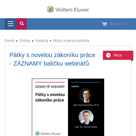
0 ks
|
0
Domů
Eshop
Katalog
Mzdy a personalistika
Pátky s novelou zákoníku práce
Akce
- ZÁZNAMY balíčku webinářů