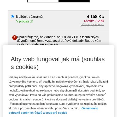
4 158 Kč
Balíček záznamů
Ušetříte 792 Kč
V prodeji
Původně 4 950 Kč
Upozorňujeme, že v období od 1.8. do 21.8. z technických
důvodů nemůžeme vystavovat daňové doklady. Budou vám
zaslány dodatečně e-mailem.
ks
Vložit do košíku
Aby web fungoval jak má (souhlas
s cookies)
Ceny jsou včetně DPH
Balíček záznamů
Vážený návštěvníku, snažíme se ze všech sil přinášet vysokou úroveň
uživatelského komfortu při používání našich webových stránek. Mezi základní
Elektronizace HR po novele zákoníku práce - ZÁZNAM
předpoklady patří např. aby správně fungovalo vyhledávání, abychom vás
neobtěžovali nevhodnou reklamou nebo abychom měli dostatek podnětů, jak
web vylepšovat. Proto od Vás potřebujeme souhlas se zpracováním souborů
cookies, tj. malých souborů, které se dočasně ukládají ve vašem prohlížeči.
Dohody o pracích konaných mimo pracovní poměr po
Předem děkujeme za udělení souhlasu. Data využijeme ke zlepšování našich
transpoziční novele zákoníku práce (ZÁZNAM)
služeb a přizpůsobení obsahu webu přímo Vám na míru.
Oznámení o
ochraně osobních údajů a souborů cookie