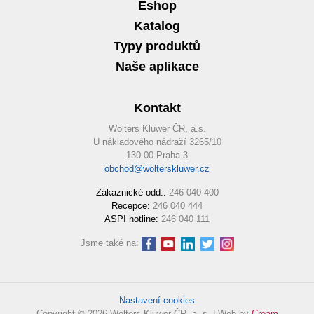
Eshop
Katalog
Typy produktů
Naše aplikace
Kontakt
Wolters Kluwer ČR, a.s.
U nákladového nádraží 3265/10
130 00 Praha 3
obchod@wolterskluwer.cz
Zákaznické odd.:
246 040 400
Recepce:
246 040 444
ASPI hotline:
246 040 111
Jsme také na:
Nastavení cookies
Copyright © 2026 Wolters Kluwer ČR, a. s. | Web by
Cream