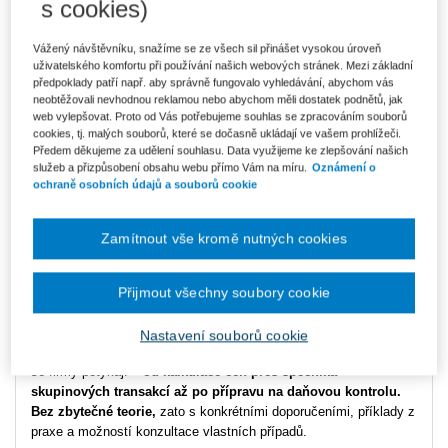
s cookies)
Vážený návštěvníku, snažíme se ze všech sil přinášet vysokou úroveň
Transferové ceny pro manažery:
uživatelského komfortu při používání našich webových stránek. Mezi základní
předpoklady patří např. aby správně fungovalo vyhledávání, abychom vás
Rozhodujte s jistotou
neobtěžovali nevhodnou reklamou nebo abychom měli dostatek podnětů, jak
web vylepšovat. Proto od Vás potřebujeme souhlas se zpracováním souborů
cookies, tj. malých souborů, které se dočasně ukládají ve vašem prohlížeči.
Intenzivní školicí série s Michalem
Předem děkujeme za udělení souhlasu. Data využijeme ke zlepšování našich
služeb a přizpůsobení obsahu webu přímo Vám na míru.
Oznámení o
Jelínkem
ochraně osobních údajů a souborů cookie
Obchodování ve skupině přináší řadu výzev, které nelze řešit jen
podle učebnic. Tato
unikátní školicí série je navržena pro
Zamítnout vše kromě nutných cookies
finanční ředitele, jednatele a další profesionály,
kteří se denně
potýkají s nastavením cen mezi spojenými osobami a přípravou
Přijmout všechny soubory cookie
dokumentace.
Během tří prakticky zaměřených modulů se pod vedením
Michala
Nastavení souborů cookie
Jelínka
(V4 Group) zaměříme na nejčastější problémy, se kterými
se firmy potýkají –
od kalkulace cen přes specifika
skupinových transakcí až po přípravu na daňovou kontrolu.
Bez zbytečné teorie,
zato s konkrétními doporučeními, příklady z
praxe a možností konzultace vlastních případů.