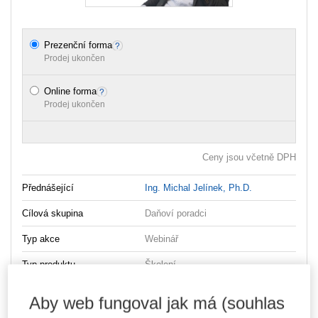
Prezenční forma
Prodej ukončen
Online forma
Prodej ukončen
Ceny jsou včetně DPH
Přednášející
Ing. Michal Jelínek, Ph.D.
Cílová skupina
Daňoví poradci
Typ akce
Webinář
Typ produktu
Školení
Datum od
04.02.2026
Aby web fungoval jak má (souhlas
Datum do
04.02.2026