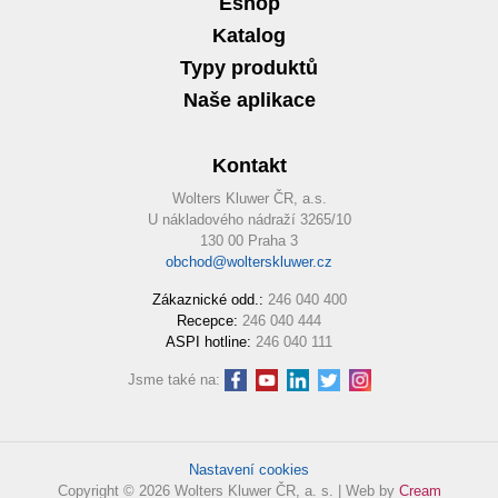
Eshop
Katalog
Typy produktů
Naše aplikace
Kontakt
Wolters Kluwer ČR, a.s.
U nákladového nádraží 3265/10
130 00 Praha 3
obchod@wolterskluwer.cz
Zákaznické odd.:
246 040 400
Recepce:
246 040 444
ASPI hotline:
246 040 111
Jsme také na:
Nastavení cookies
Copyright © 2026 Wolters Kluwer ČR, a. s. | Web by
Cream