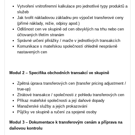
Vytvoření vnitrofiremní kalkulace pro jednotlivé typy produktů a
služeb
Jak tvořit nákladovou základnu pro výpočet transferové ceny
(přímé náklady, režie, odpisy apod.)
Odlišnost cen ve skupině od cen obvyklých na trhu nebo cen
účtovaných třetím stranám
Správné určení přirážky / marže v jednotlivých transakcích
Komunikace s mateřskou společností ohledně nesprávně
nastavených cen
Modul 2 – Specifika obchodních transakcí ve skupině
Zpětná úprava transferových cen (transfer pricing adjustment /
true-up)
Ztrátové transakce / společnosti z pohledu transferových cen
Příkaz mateřské společnosti a její daňové dopady
Manažerské služby a jejich prokazování
Půjčky ve skupině a ručení za spojené osoby
Modul 3 – Dokumentace k transferovým cenám a příprava na
daňovou kontrolu