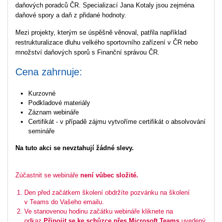
daňových poradců ČR. Specializací Jana Kotaly jsou zejména
daňové spory a daň z přidané hodnoty.
Mezi projekty, kterým se úspěšně věnoval, patřila například
restrukturalizace dluhu velkého sportovního zařízení v ČR nebo
množství daňových sporů s Finanční správou ČR.
Cena zahrnuje:
Kurzovné
Podkladové materiály
Záznam webináře
Certifikát - v případě zájmu vytvoříme certifikát o absolvování
semináře
Na tuto akci se nevztahují žádné slevy.
Zúčastnit se webináře
není vůbec složité.
Den před začátkem školení obdržíte pozvánku na školení
v Teams do Vašeho emailu.
Ve stanovenou hodinu začátku webináře kliknete na
odkaz
Připojit se ke schůzce přes Microsoft Teams
uvedený