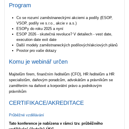
Program
Co se rozumí zaměstnaneckými akciemi a podíly (ESOP,
VSOP, podíly ve s.r.o., akcie v a.s.)
ESOPy do roku 2025 a nyní
ESOP 2026 - skutečná revoluce? V detailech - vest date,
execution date exit date
Další modely zaměstnaneckých podílových/akciových plánů
Prostor pro vaše dotazy
Komu je webinář určen
Majitelům firem, finančním ředitelům (CFO), HR ředitelům a HR
specialistům, daňovým poradcům, advokátům a právníkům se
zaměřením na daňové a korporátní právo a podnikovým
právníkům
CERTIFIKACE/AKREDITACE
Průběžné vzdělávání
Tato konference je nabízena v rámci tzv. průběžného