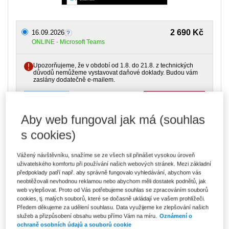
2 690 Kč
16.09.2026
ONLINE - Microsoft Teams
Upozorňujeme, že v období od 1.8. do 21.8. z technických
důvodů nemůžeme vystavovat daňové doklady. Budou vám
zaslány dodatečně e-mailem.
ks
Vložit do košíku
Aby web fungoval jak má (souhlas
Ceny jsou včetně DPH
s cookies)
Cílová skupina
Manažeři, Právníci, Mzdové účetní,
Vážený návštěvníku, snažíme se ze všech sil přinášet vysokou úroveň
Daňoví poradci, HR pracovníci
uživatelského komfortu při používání našich webových stránek. Mezi základní
předpoklady patří např. aby správně fungovalo vyhledávání, abychom vás
Typ akce
Webinář
neobtěžovali nevhodnou reklamou nebo abychom měli dostatek podnětů, jak
web vylepšovat. Proto od Vás potřebujeme souhlas se zpracováním souborů
Typ produktu
Školení
cookies, tj. malých souborů, které se dočasně ukládají ve vašem prohlížeči.
Předem děkujeme za udělení souhlasu. Data využijeme ke zlepšování našich
Datum
16.09.2026
služeb a přizpůsobení obsahu webu přímo Vám na míru.
Oznámení o
ochraně osobních údajů a souborů cookie