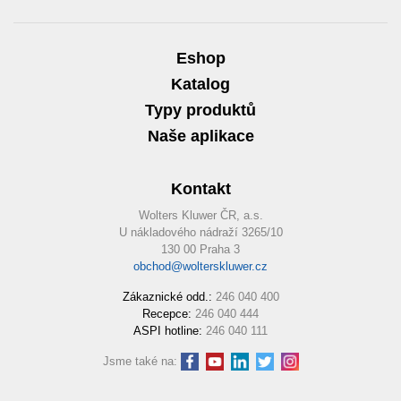
Eshop
Katalog
Typy produktů
Naše aplikace
Kontakt
Wolters Kluwer ČR, a.s.
U nákladového nádraží 3265/10
130 00 Praha 3
obchod@wolterskluwer.cz
Zákaznické odd.:
246 040 400
Recepce:
246 040 444
ASPI hotline:
246 040 111
Jsme také na: