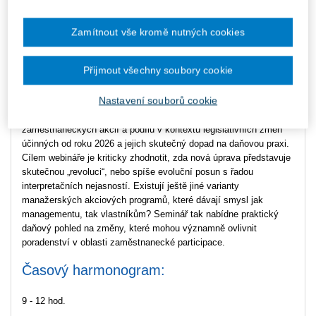
Místo konání
ONLINE - Microsoft Teams
Zamítnout vše kromě nutných cookies
Zaměstnanecké akcie a podíly daňovou
optikou – přišla v roce 2026 opravdu
Přijmout všechny soubory cookie
revoluce?
Nastavení souborů cookie
Srdečně vás zveme na webinář, který se zaměří na zdanění
zaměstnaneckých akcií a podílů v kontextu legislativních změn
účinných od roku 2026 a jejich skutečný dopad na daňovou praxi.
Cílem webináře je kriticky zhodnotit, zda nová úprava představuje
skutečnou „revoluci“, nebo spíše evoluční posun s řadou
interpretačních nejasností. Existují ještě jiné varianty
manažerských akciových programů, které dávají smysl jak
managementu, tak vlastníkům? Seminář tak nabídne praktický
daňový pohled na změny, které mohou významně ovlivnit
poradenství v oblasti zaměstnanecké participace.
Časový harmonogram:
9 - 12 hod.