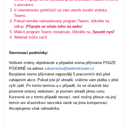
v pozvánce.
V internetovém prohlížeči se vám otevře úvodní stránka
Teams.
Pokud nemáte nainstalovaný program Teams, klikněte na
odkaz „
Připojte se místo toho na webu
“.
Máte-li program Teams instalován, klikněte na „
Spustit nyní
“.
Webinář může začít.
Stornovací podmínky:
Veškeré změny objednávek a případná storna přijímáme POUZE
PÍSEMNĚ na adrese
zakaznicke@wolterskluwer.cz
Bezplatné storno přijímáme nejpozději 5 pracovních dnů před
zahájením akce. Pokud jste již uhradili, vrátíme vám platbu v plné
výši zpět. Po tomto termínu a v případě, že se účastník bez
písemné omluvy nedostaví, je povinen uhradit plnou cenu.
Kurzovné se v tomto případě nevrací, není možný přesun na jiný
termín ani účastníkovi nevzniká nárok na jinou kompenzaci.
Akceptujeme však náhradníka