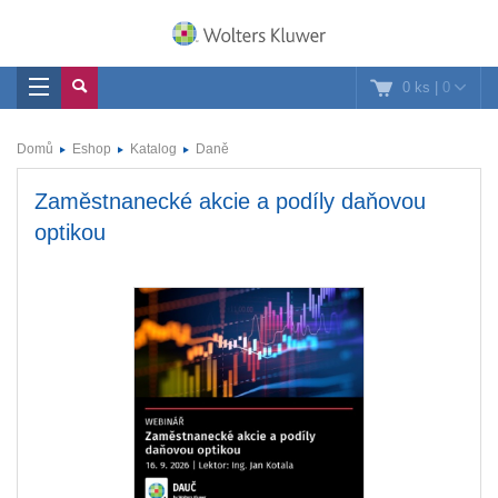
0 ks
|
0
Domů
Eshop
Katalog
Daně
Zaměstnanecké akcie a podíly daňovou
optikou