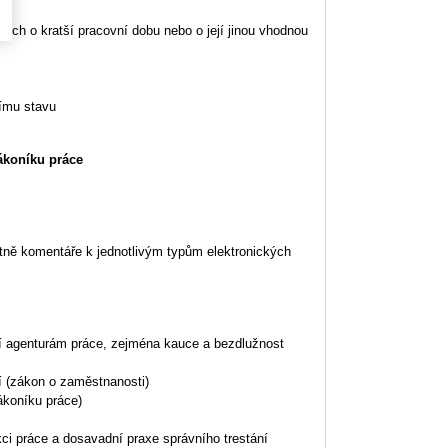
ných o kratší pracovní dobu nebo o její jinou vhodnou
címu stavu
ákoníku práce
tně komentáře k jednotlivým typům elektronických
í agenturám práce, zejména kauce a bezdlužnost
 (zákon o zaměstnanosti)
ákoníku práce)
ci práce a dosavadní praxe správního trestání