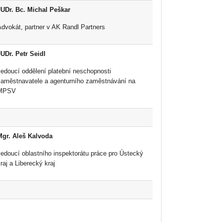
JUDr. Bc.
Michal Peškar
Advokát, partner v AK Randl Partners
JUDr. Petr Seidl
vedoucí oddělení platební neschopnosti
zaměstnavatele a agenturního zaměstnávání na
MPSV
Mgr. Aleš Kalvoda
vedoucí oblastního inspektorátu práce pro Ústecký
raj a Liberecký kraj