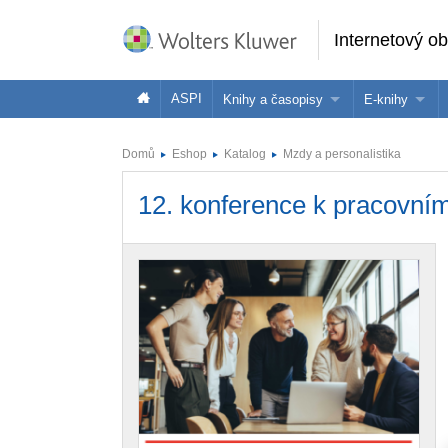
Internetový o
ASPI
Knihy a časopisy
E-knihy
Knihy
Jak na naše
Domů
Eshop
Katalog
Mzdy a personalistika
Časopisy
Koupit e-kni
12. konference k pracovní
Půjčit si e-k