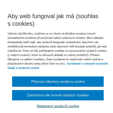
Srdečně vás zveme na 12. odbornou konferenci k pracovnímu právu, její
2023.
Aby web fungoval jak má (souhlas
Využijte výrazných množstevních slev!
s cookies)
od 2 účastníků sleva 30 % (cena za jednoho účastníka - 3 843 Kč)
od 3 účastníků sleva 40 % (cena za jednoho účastníka - 3 294 Kč)
Vážený návštěvníku, snažíme se ze všech sil přinášet vysokou úroveň
uživatelského komfortu při používání našich webových stránek. Mezi základní
Jedinou podmínkou je, že sleva platí v rámci jedné objednávky, není mož
předpoklady patří např. aby správně fungovalo vyhledávání, abychom vás
neobtěžovali nevhodnou reklamou nebo abychom měli dostatek podnětů, jak web
slevu.
vylepšovat. Proto od Vás potřebujeme souhlas se zpracováním souborů cookies,
tj. malých souborů, které se dočasně ukládají ve vašem prohlížeči. Předem
Obsah:
děkujeme za udělení souhlasu. Data využijeme ke zlepšování našich služeb a
přizpůsobení obsahu webu přímo Vám na míru.
Oznámení o ochraně osobních
údajů a souborů cookie
Transpoziční novela zákoníku práce – regulace dohod o pracích 
povinnost
Přijmout všechny soubory cookie
Nárok na dovolenou pro zaměstnance na DPP a DPČ
Nová povinnost rozvrhnout pracovní dobu u DPP a DPČ
Poskytování dob odpočinku, příplatků a pracovního volna při překáž
Zamítnout vše kromě nutných cookies
Změny v souvislosti se směrnicí EU 2019/1158 o rovnováze mezi
Nové podmínky pro žádost o rodičovskou dovolenou
Nastavení souborů cookie
Nároková žádost rodičů o kratší pracovní dobu; žádost o homeoffi
Posílení informační povinnosti zaměstnavatele ve vztahu k zaměs