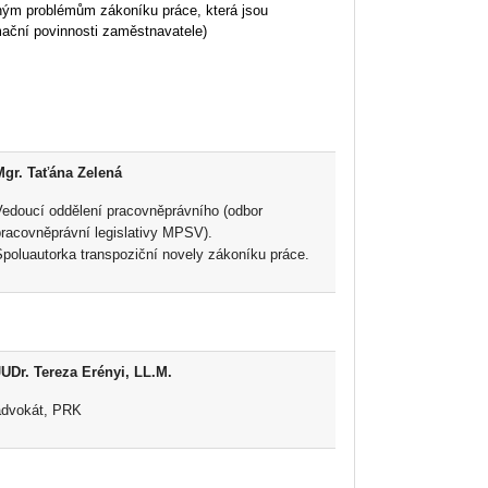
aným problémům zákoníku práce, která jsou
ační povinnosti zaměstnavatele)
Mgr. Taťána Zelená
Vedoucí oddělení pracovněprávního (odbor
pracovněprávní legislativy MPSV).
Spoluautorka transpoziční novely zákoníku práce.
J
UDr. Tereza Erényi, LL.M.
advokát, PRK