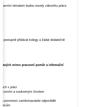
ž hlavním tématem budou novely zákoníku práce
né postupně přidávat kolegy a žádat dodatečně
konaných mimo pracovní poměr a infomační
kách v práci
 pracovním a soukromým životem
ce a povinnost zaměstnavatele odpovědět
tnancům