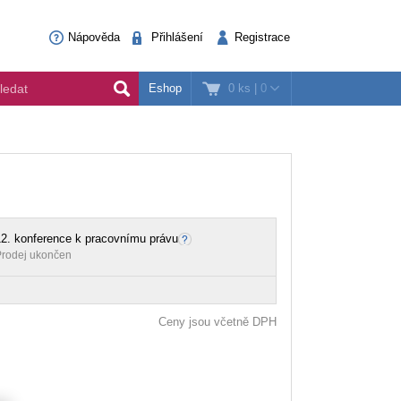
Nápověda
Přihlášení
Registrace
0 ks
|
0
Eshop
2. konference k pracovnímu právu
rodej ukončen
Ceny jsou včetně DPH