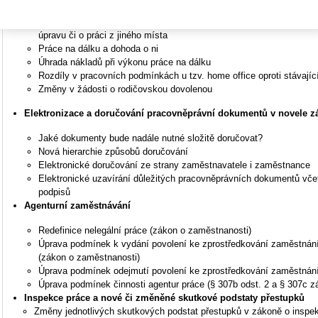
Pracovní podmínky, práce na dálku
Změny v žádosti osob pečujících o děti či závislé osoby nebo těhot
úpravu či o práci z jiného místa
Práce na dálku a dohoda o ni
Úhrada nákladů při výkonu práce na dálku
Rozdíly v pracovních podmínkách u tzv. home office oproti stávají
Změny v žádosti o rodičovskou dovolenou
Elektronizace a doručování pracovněprávní dokumentů v novele z
Jaké dokumenty bude nadále nutné složitě doručovat?
Nová hierarchie způsobů doručování
Elektronické doručování ze strany zaměstnavatele i zaměstnance
Elektronické uzavírání důležitých pracovněprávních dokumentů vče
podpisů
Agenturní zaměstnávání
Redefinice nelegální práce (zákon o zaměstnanosti)
Úprava podmínek k vydání povolení ke zprostředkování zaměstnán
(zákon o zaměstnanosti)
Úprava podmínek odejmutí povolení ke zprostředkování zaměstnání
Úprava podmínek činnosti agentur práce (§ 307b odst. 2 a § 307c z
Inspekce práce a nové či změněné skutkové podstaty přestupků
Změny jednotlivých skutkových podstat přestupků v zákoně o inspek